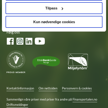
Meld deg på vårt nyhetsbrev her
Tilpass
Kun nødvendige cookies
Følg oss
Facebook
Instagram
LinkedIn
YouTube
Kontaktinformasjon
Om nettsiden
Personvern & cookies
Sammenlign våre priser med priser fra andre på
Finansportalen.no
Driftsmeldinger