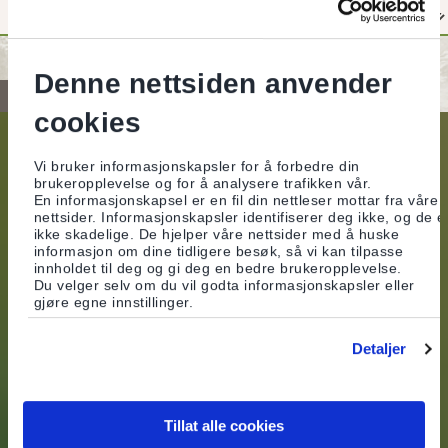
Denne nettsiden anvender
Neste
cookies
Vi bruker informasjonskapsler for å forbedre din
brukeropplevelse og for å analysere trafikken vår.
KONTAKT OSS
En informasjonskapsel er en fil din nettleser mottar fra våre
nettsider. Informasjonskapsler identifiserer deg ikke, og de e
ikke skadelige. De hjelper våre nettsider med å huske
Kundeservice
informasjon om dine tidligere besøk, så vi kan tilpasse
innholdet til deg og gi deg en bedre brukeropplevelse.
(+47) 22 99 51 99
Du velger selv om du vil godta informasjonskapsler eller
gjøre egne innstillinger.
Send oss en melding
Detaljer
Samtykker
Motta siste nyheter fra oss
Tillat alle cookies