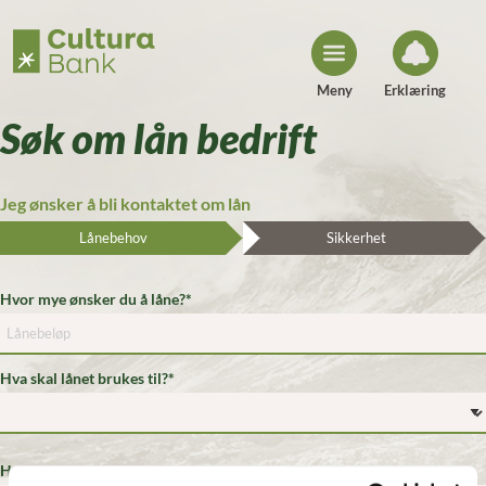
H
o
p
p
t
i
Meny
Erklæring
l
i
Søk om lån bedrift
n
n
h
o
Jeg ønsker å bli kontaktet om lån
l
d
Lånebehov
Sikkerhet
Hvor mye ønsker du å låne?
Hva skal lånet brukes til?
Hvilken type lån ønsker du?