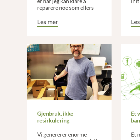
er når jeg kan klare å
init
reparere noe som ellers
ville blitt kastet.
Les mer
Les
Gjenbruk, ikke
Et 
resirkulering
ban
Vi genererer enorme
Et 