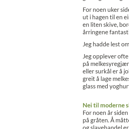
For noen uker side
ut i hagen til en
en liten skive, bo
årringene fantast
Jeg hadde lest om 
Jeg opplever ofte 
på melkesyregjæri
eller surkål er å 
greit å lage melk
glass med yoghur
Nei til moderne s
For noen år siden 
på gråten. Å mått
og slavehandel er