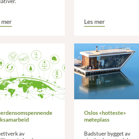
iativer.
 mer
Les mer
verdensomspennende
Oslos «hotteste»
ksamarbeid
møteplass
nettverk av
Badstuer bygget av