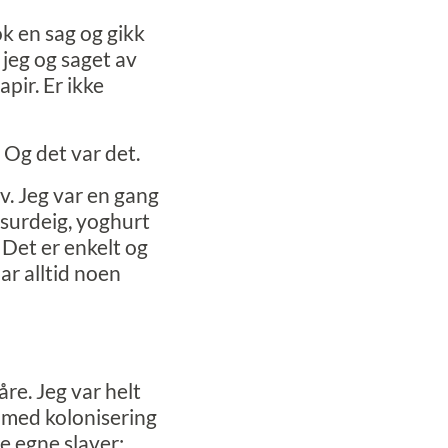
ok en sag og gikk
 jeg og saget av
apir. Er ikke
“ Og det var det.
lv. Jeg var en gang
 surdeig, yoghurt
“ Det er enkelt og
ar alltid noen
re. Jeg var helt
 med kolonisering
e egne slaver;