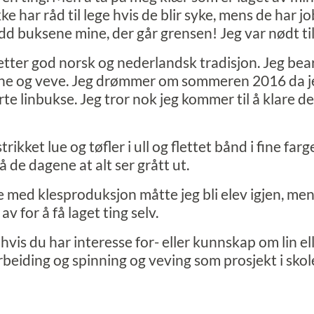
 har råd til lege hvis de blir syke, mens de har job
dd buksene mine, der går grensen! Jeg var nødt til
 etter god norsk og nederlandsk tradisjon. Jeg bear
inne og veve. Jeg drømmer om sommeren 2016 da j
e linbukse. Jeg tror nok jeg kommer til å klare de
trikket lue og tøfler i ull og flettet bånd i fine far
 de dagene at alt ser grått ut.
e med klesproduksjon måtte jeg bli elev igjen, men
v for å få laget ting selv.
hvis du har interesse for- eller kunnskap om lin ell
rbeiding og spinning og veving som prosjekt i skol