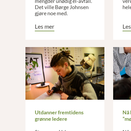
mengder unødig el-avfall.
ver
Det ville Børge Johnsen
hel
gjøre noe med.
Les mer
Les
Utdanner fremtidens
Nå 
grønne ledere
”mø