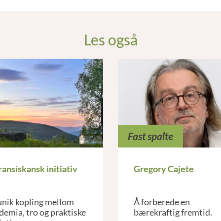
Les også
Fast spalte
fransiskansk initiativ
Gregory Cajete
unik kopling mellom
Å forberede en
demia, tro og praktiske
bærekraftig fremtid.