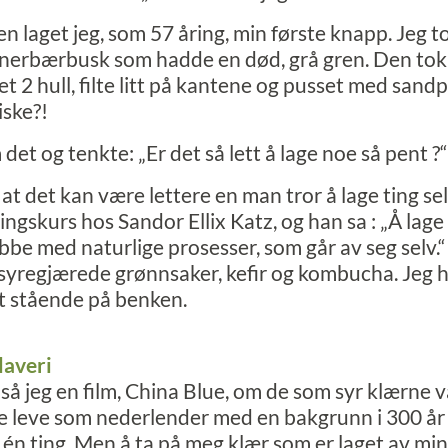
n laget jeg, som 57 åring, min første knapp. Jeg t
 einerbærbusk som hadde en død, grå gren. Den tok
ret 2 hull, filte litt på kantene og pusset med sandp
iske?!
det og tenkte: „Er det så lett å lage noe så pent ?
at det kan være lettere en man tror å lage ting se
ngskurs hos Sandor Ellix Katz, og han sa : „Å lage
jobbe med naturlige prosesser, som går av seg selv.
esyregjærede grønnsaker, kefir og kombucha. Jeg h
t stående på benken.
laveri
så jeg en film,
China Blue
, om de som syr klærne vå
e leve som nederlender med en bakgrunn i 300 år
 én ting. Men å ta på meg klær som er laget av min