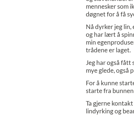
mennesker som ikke
døgnet for å få sy
Nå dyrker jeg lin,
og har lært å sp
min egenprodusert
trådene er laget.
Jeg har også fått s
mye glede, også på
For å kunne start
starte fra bunnen a
Ta gjerne kontakt 
lindyrking og bea