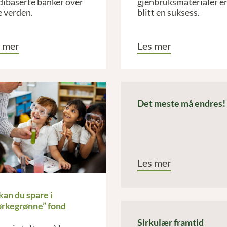
dibaserte banker over
gjenbruksmaterialer e
e verden.
blitt en suksess.
 mer
Les mer
Det meste må endres!
Les mer
kan du spare i
rkegrønne” fond
Sirkulær framtid