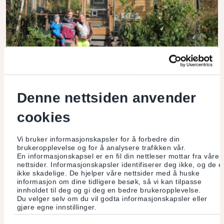
Denne nettsiden anvender
Det var kjærlighet ved første blikk
cookies
Ingen hadde bodd der på nesten 100 år, men for oss er
gården Brattlandbakken i Vestre Gausdal en gyllen mulighet,
Vi bruker informasjonskapsler for å forbedre din
fylt med potensial. I skogen finner vi virket vårt, og gjennom
brukte ting gir vi gården nytt liv.
brukeropplevelse og for å analysere trafikken vår.
En informasjonskapsel er en fil din nettleser mottar fra våre
nettsider. Informasjonskapsler identifiserer deg ikke, og de e
Les mer
ikke skadelige. De hjelper våre nettsider med å huske
informasjon om dine tidligere besøk, så vi kan tilpasse
innholdet til deg og gi deg en bedre brukeropplevelse.
Du velger selv om du vil godta informasjonskapsler eller
gjøre egne innstillinger.