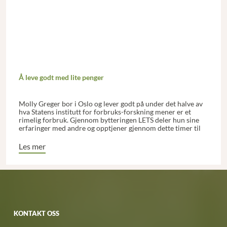
Å leve godt med lite penger
Molly Greger bor i Oslo og lever godt på under det halve av
hva Statens institutt for forbruks-forskning mener er et
rimelig forbruk. Gjennom bytteringen LETS deler hun sine
erfaringer med andre og opptjener gjennom dette timer til
gode, som hun kan bytte inn i tjenester, som hjelp til
transport eller hårklipp.
Les mer
KONTAKT OSS