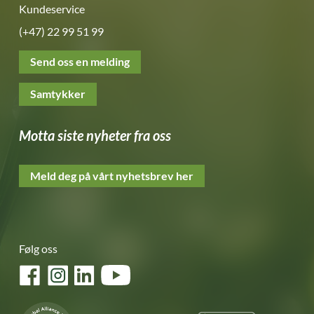
Kundeservice
(+47) 22 99 51 99
Send oss en melding
Samtykker
Motta siste nyheter fra oss
Meld deg på vårt nyhetsbrev her
Følg oss
Facebook
Instagram
LinkedIn
YouTube