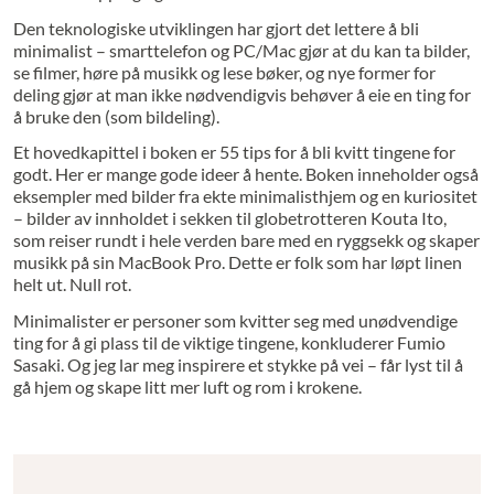
Den teknologiske utviklingen har gjort det lettere å bli
minimalist – smarttelefon og PC/Mac gjør at du kan ta bilder,
se filmer, høre på musikk og lese bøker, og nye former for
deling gjør at man ikke nødvendigvis behøver å eie en ting for
å bruke den (som bildeling).
Et hovedkapittel i boken er 55 tips for å bli kvitt tingene for
godt. Her er mange gode ideer å hente. Boken inneholder også
eksempler med bilder fra ekte minimalisthjem og en kuriositet
– bilder av innholdet i sekken til globetrotteren Kouta Ito,
som reiser rundt i hele verden bare med en ryggsekk og skaper
musikk på sin MacBook Pro. Dette er folk som har løpt linen
helt ut. Null rot.
Minimalister er personer som kvitter seg med unødvendige
ting for å gi plass til de viktige tingene, konkluderer Fumio
Sasaki. Og jeg lar meg inspirere et stykke på vei – får lyst til å
gå hjem og skape litt mer luft og rom i krokene.