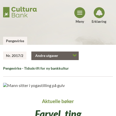
H
o
p
p
t
i
Meny
Erklæring
l
i
n
n
h
Pengevirke
o
l
d
Nr. 2017/2
Andre utgaver
Pengevirke - Tidsskrift for ny bankkultur
Aktuelle bøker
Farvel, ting