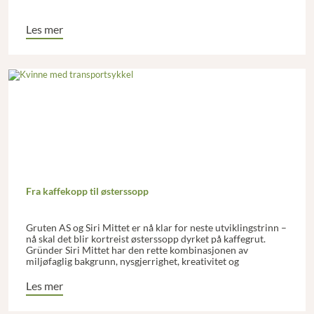
Les mer
Fra kaffekopp til østerssopp
Gruten AS og Siri Mittet er nå klar for neste utviklingstrinn –
nå skal det blir kortreist østerssopp dyrket på kaffegrut.
Gründer Siri Mittet har den rette kombinasjonen av
miljøfaglig bakgrunn, nysgjerrighet, kreativitet og
pågangsmot – og så er hun jo sunnmøring.
Les mer