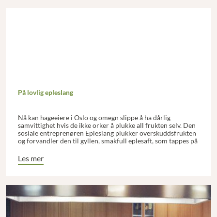
På lovlig epleslang
Nå kan hageeiere i Oslo og omegn slippe å ha dårlig
samvittighet hvis de ikke orker å plukke all frukten selv. Den
sosiale entreprenøren Epleslang plukker overskuddsfrukten
og forvandler den til gyllen, smakfull eplesaft, som tappes på
flasker eller kartonger for salg. Prosjektet utnytter ressurser
som ellers ville ha gått til spille og skaper meningsfylt, lønnet
Les mer
arbeid til mennesker med funksjonshemming.