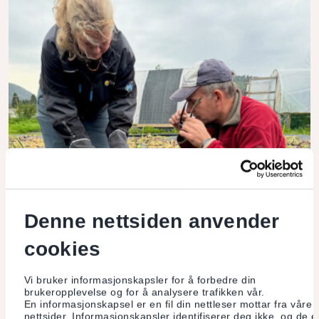
Slik ser en grønnsakrevolusjon ut!
Denne nettsiden anvender
cookies
I august 2024 arrangerte Virgenes gård en samling i NLR
Jordskolen, en erfaringsgruppe som jobber med jordhelse.
Vi bruker informasjonskapsler for å forbedre din
brukeropplevelse og for å analysere trafikken vår.
En informasjonskapsel er en fil din nettleser mottar fra våre
Les mer
nettsider. Informasjonskapsler identifiserer deg ikke, og de e