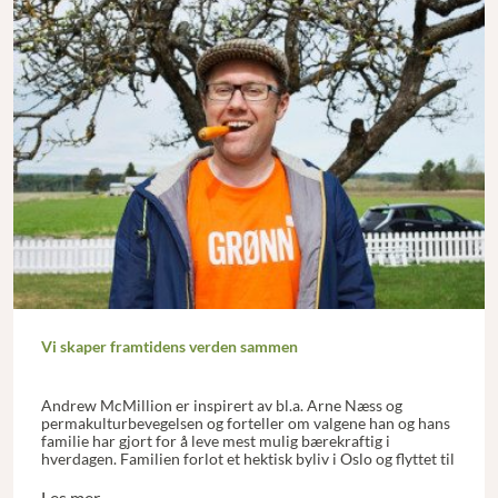
Vi skaper framtidens verden sammen
Andrew McMillion er inspirert av bl.a. Arne Næss og
permakulturbevegelsen og forteller om valgene han og hans
familie har gjort for å leve mest mulig bærekraftig i
hverdagen. Familien forlot et hektisk byliv i Oslo og flyttet til
et småbruk i Nes. Andrew er aktiv i Miljøpartiet de Grønne.