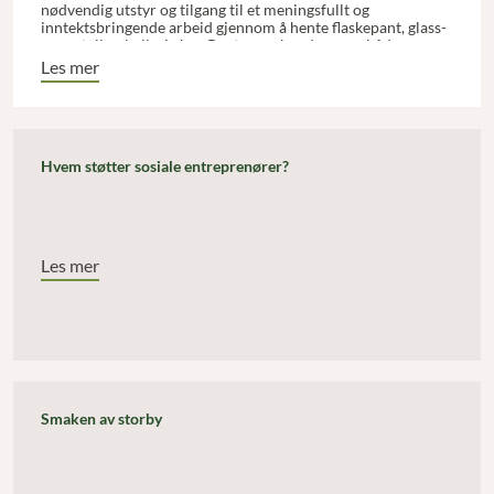
nødvendig utstyr og tilgang til et meningsfullt og
inntektsbringende arbeid gjennom å hente flaskepant, glass-
og metallemballasje hos Panternes kunder, som både er
bedrifter og private husstander. Dette arbeidet skal
Les mer
suppleres med annen meningsfull aktivitet. Gjennom
praktisk arbeid kan rusavhengige oppnå den selvtillit,
verdighet og optimisme som trengs for å skape en
forandring i livet.
Hvem støtter sosiale entreprenører?
Les mer
Smaken av storby