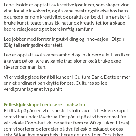
Lene-Isolde er opptatt av kreative løsninger, som skaper vinn-
vinn for alle involverte, og å skape mestringsfølelse hos barn
og unge gjennom kreativitet og praktisk arbeid. Hun ønsker å
bruke kunst, teater, musikk, natur og kreativitet for å skape
bedre relasjoner og et bærekraftig samfunn.
Leo jobber med forretningsutvikling og innovasjon i Digdir
(Digitaliseringsdirektoratet).
Leo er opptatt av å skape samhold og inkludere alle. Han liker
å ta vare på og lære av gamle tradisjoner, og å bruke egne
råvarer der man kan.
Vi er veldig glade for å bli kunder I Cultura Bank. Dette er mer
enn et ordinært bankbytte for oss. Culturas solide
verdigrunnlag er et lyspunkt!
Felleskjøleskapet reduserer matsvinn
Et tiltak på gården vi er spesielt stolte av er felleskjøleskapet
som vi har under låvebrua. Det går ut på at vi berger mat fra
vår lokale Coop-butikk (de setter frem ca. 60 kg i uken til oss)
som vi sorterer og fordeler på dyr, felleskjøleskapet og oss
selv. Så kan hvem som helst hente det de vil der. Forsiktige