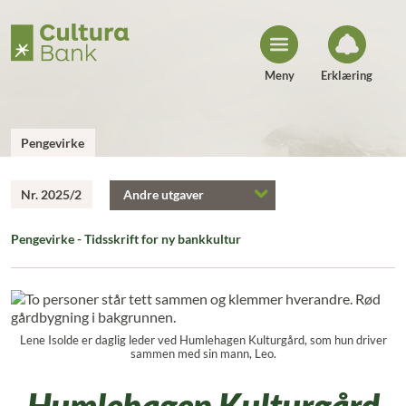
H
o
p
p
t
i
Meny
Erklæring
l
i
n
n
h
Pengevirke
o
l
d
Nr. 2025/2
Andre utgaver
Pengevirke - Tidsskrift for ny bankkultur
Lene Isolde er daglig leder ved Humlehagen Kulturgård, som hun driver
sammen med sin mann, Leo.
Humlehagen Kulturgård