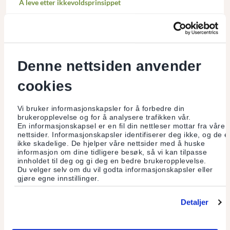
Å leve etter ikkevoldsprinsippet
På et småbruk i Trautskogen i Innlandet forsøker Silje og
Aslak Indreeide å leve etter noen av prinsippene de mener er
viktige.
Denne nettsiden anvender
Les mer
cookies
Vi bruker informasjonskapsler for å forbedre din
brukeropplevelse og for å analysere trafikken vår.
En informasjonskapsel er en fil din nettleser mottar fra våre
nettsider. Informasjonskapsler identifiserer deg ikke, og de e
ikke skadelige. De hjelper våre nettsider med å huske
informasjon om dine tidligere besøk, så vi kan tilpasse
innholdet til deg og gi deg en bedre brukeropplevelse.
Du velger selv om du vil godta informasjonskapsler eller
gjøre egne innstillinger.
Detaljer