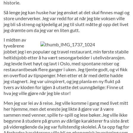
historie.
Så lenge jeg kan huske har jeg ønsket at det skal finnes magi og
store underverker. Jeg var redd for at når jeg ble voksen ville
jeg bli så streng og kjedelig at jeg til slutt måtte gi opp det livet
jeg drømte om da jeg var en liten gutt.
I midten av
tyveårene
jobbet jeg i en populær og travel restaurant, min første stabile
heltidsjobb etter å ha vært sesongarbeider i utelivsbransjen.
Jeg levde livet høyt og lavt i Oslo, med spontane reiser og
restaurantbesøk flere ganger i uken. Jeg tjente godt, og vi fikk
en overflod av tipspenger. Men etter et år med dette hadde
jeg stagnert. Jeg var uinspirert, og jeg planla en ny flukt på
tvers av kloden for igjen å utsette det uunngåelige: Finne ut
hva jeg ville gjøre når jeg ble stor!
Men jeg var lei av å reise. Jeg ville komme i gang med livet mitt
her hjemme, men det eneste jeg likte å gjøre var å være
sammen med venner, spille tv-spill og lese bøker. Jeg ville ikke
begynne å studere på grunn av dårlige karakterer fra siste året
på videregående da jeg var fullstendig skolelei. Å ta opp fag for
å forbedre karakterene ville bli en økonomisk investering som