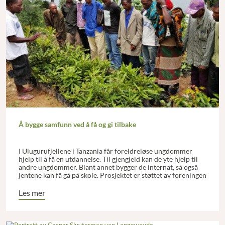
Å bygge samfunn ved å få og gi tilbake
I Ulugurufjellene i Tanzania får foreldreløse ungdommer
hjelp til å få en utdannelse. Til gjengjeld kan de yte hjelp til
andre ungdommer. Blant annet bygger de internat, så også
jentene kan få gå på skole. Prosjektet er støttet av foreningen
Mgetas venner i Norge, som samarbeider med den lokale
lederen Solomon Nicholaus.
Les mer