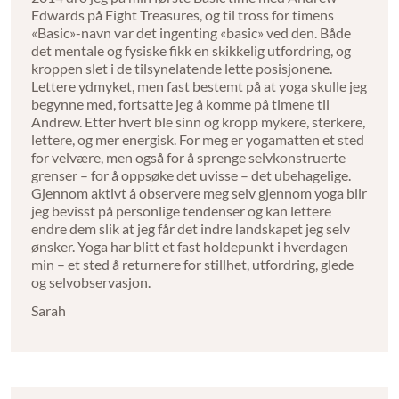
Edwards på Eight Treasures, og til tross for timens
«Basic»-navn var det ingenting «basic» ved den. Både
det mentale og fysiske fikk en skikkelig utfordring, og
kroppen slet i de tilsynelatende lette posisjonene.
Lettere ydmyket, men fast bestemt på at yoga skulle jeg
begynne med, fortsatte jeg å komme på timene til
Andrew. Etter hvert ble sinn og kropp mykere, sterkere,
lettere, og mer energisk. For meg er yogamatten et sted
for velvære, men også for å sprenge selvkonstruerte
grenser – for å oppsøke det uvisse – det ubehagelige.
Gjennom aktivt å observere meg selv gjennom yoga blir
jeg bevisst på personlige tendenser og kan lettere
endre dem slik at jeg får det indre landskapet jeg selv
ønsker. Yoga har blitt et fast holdepunkt i hverdagen
min – et sted å returnere for stillhet, utfordring, glede
og selvobservasjon.
Sarah