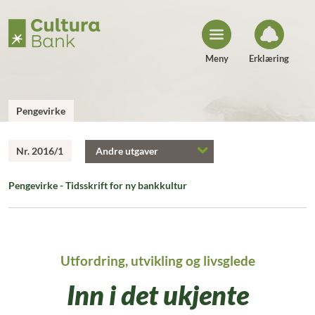
H
o
p
p
t
i
Meny
Erklæring
l
i
n
n
h
Pengevirke
o
l
d
Nr. 2016/1
Andre utgaver
Pengevirke - Tidsskrift for ny bankkultur
Utfordring, utvikling og livsglede
Inn i det ukjente