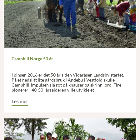
Camphill Norge 50 år
I pinsen 2016 er det 50 år siden Vidar­åsen Landsby startet.
På et nedslitt lite gårdsbruk i Andebu i Vestfold skulle
Camphill-impulsen slå rot på knauser og skrinn jord. Fire
pionerer i 40-50- årsalderen ville utvikle et
landsbyfellesskap som passet for et mangfold av mennesker.
Les mer