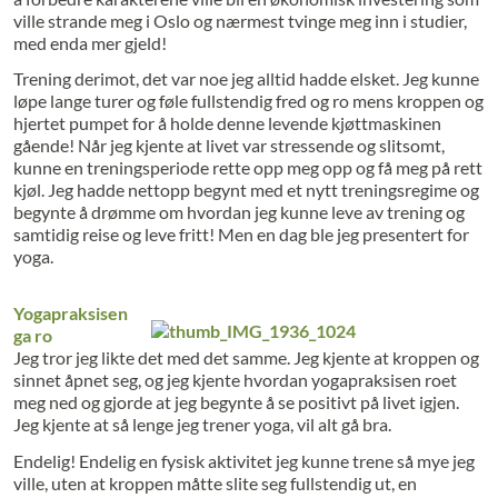
ville strande meg i Oslo og nærmest tvinge meg inn i studier,
med enda mer gjeld!
Trening derimot, det var noe jeg alltid hadde elsket. Jeg kunne
løpe lange turer og føle fullstendig fred og ro mens kroppen og
hjertet pumpet for å holde denne levende kjøttmaskinen
gående! Når jeg kjente at livet var stressende og slitsomt,
kunne en treningsperiode rette opp meg opp og få meg på rett
kjøl. Jeg hadde nettopp begynt med et nytt treningsregime og
begynte å drømme om hvordan jeg kunne leve av trening og
samtidig reise og leve fritt! Men en dag ble jeg presentert for
yoga.
Yogapraksisen
ga ro
Jeg tror jeg likte det med det samme. Jeg kjente at kroppen og
sinnet åpnet seg, og jeg kjente hvordan yogapraksisen roet
meg ned og gjorde at jeg begynte å se positivt på livet igjen.
Jeg kjente at så lenge jeg trener yoga, vil alt gå bra.
Endelig! Endelig en fysisk aktivitet jeg kunne trene så mye jeg
ville, uten at kroppen måtte slite seg fullstendig ut, en