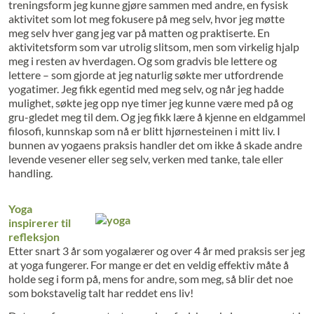
treningsform jeg kunne gjøre sammen med andre, en fysisk
aktivitet som lot meg fokusere på meg selv, hvor jeg møtte
meg selv hver gang jeg var på matten og praktiserte. En
aktivitetsform som var utrolig slitsom, men som virkelig hjalp
meg i resten av hverdagen. Og som gradvis ble lettere og
lettere – som gjorde at jeg naturlig søkte mer utfordrende
yogatimer. Jeg fikk egentid med meg selv, og når jeg hadde
mulighet, søkte jeg opp nye timer jeg kunne være med på og
gru-gledet meg til dem. Og jeg fikk lære å kjenne en eldgammel
filosofi, kunnskap som nå er blitt hjørnesteinen i mitt liv. I
bunnen av yogaens praksis handler det om ikke å skade andre
levende vesener eller seg selv, verken med tanke, tale eller
handling.
Yoga
inspirerer til
refleksjon
Etter snart 3 år som yogalærer og over 4 år med praksis ser jeg
at yoga fungerer. For mange er det en veldig effektiv måte å
holde seg i form på, mens for andre, som meg, så blir det noe
som bokstavelig talt har reddet ens liv!