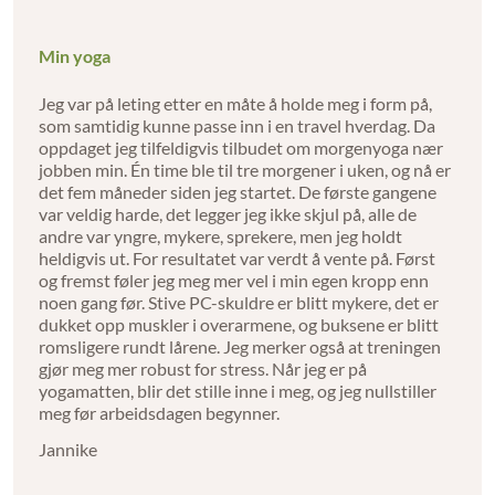
Min yoga
Jeg var på leting etter en måte å holde meg i form på,
som samtidig kunne passe inn i en travel hverdag. Da
oppdaget jeg tilfeldigvis tilbudet om morgen­yoga nær
jobben min. Én time ble til tre morgener i uken, og nå er
det fem måneder siden jeg startet. De første gangene
var veldig harde, det legger jeg ikke skjul på, alle de
andre var yngre, mykere, sprekere, men jeg holdt
heldigvis ut. For resultatet var verdt å vente på. Først
og fremst føler jeg meg mer vel i min egen kropp enn
noen gang før. Stive PC-skuldre er blitt mykere, det er
dukket opp muskler i overarmene, og buksene er blitt
romsligere rundt lårene. Jeg merker også at treningen
gjør meg mer robust for stress. Når jeg er på
yogamatten, blir det stille inne i meg, og jeg nullstiller
meg før arbeidsdagen begynner.
Jannike