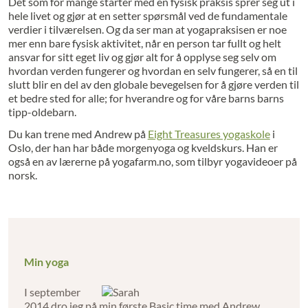
Det som for mange starter med en fysisk praksis sprer seg ut i
hele livet og gjør at en setter spørsmål ved de fundamentale
verdier i tilværelsen. Og da ser man at yogapraksisen er noe
mer enn bare fysisk aktivitet, når en person tar fullt og helt
ansvar for sitt eget liv og gjør alt for å opplyse seg selv om
hvordan verden fungerer og hvordan en selv fungerer, så en til
slutt blir en del av den globale bevegelsen for å gjøre verden til
et bedre sted for alle; for hverandre og for våre barns barns
tipp-oldebarn.
Du kan trene med Andrew på
Eight Treasures yogaskole
i
Oslo, der han har både morgenyoga og kveldskurs. Han er
også en av lærerne på yogafarm.no, som tilbyr yogavideoer på
norsk.
Min yoga
I september
2014 dro jeg på min første Basic time med Andrew