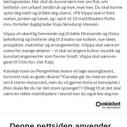
læringssenter. Her skal du kunne lære mer om fisk, om
beitedyr, om urbant landbruk og mye, mye mer. Du skal kunne
spise deg mett og drikke deg utørst. «På Vippa skal vi feire
maten, jorden og havet, og i april vil 10 mattilbydere flytte
inn», forteller daglig leder Kaja Skovborg-Hansen.
Vippa vil ukentlig henvende seg til både tilreisende og Oslos
befolkning og inviterer deg til å møte nye kokker, nye ideer,
prosjekter, matretter og arrangementer. «Vippa skal være en
scene for mange aktører – vi skal arrangere kultur, musikk og
kunstarrangementer som favner bredt. Vippa skal være en
gave til Oslo by», sier Kaja.
Kanskje noen av Pengevirkes lesere vil lage sesongbasert,
kortreist mat av gode råvarer? Kanskje går du med en drøm
om å starte restaurant, men du vil gjerne teste ut konseptet i
liten skala før du tar det store spranget? I tillegg til at det skal
være en rekke mattilbydere i skuret kan du også leie deg inn
på temporære plasser på Vippa og presentere ditt
matkonsept. All mat skal serveres på gjenbruksservise – så har
noen asjetter, tallerkener eller krus til overs fra et gammelt
servise? Vippa tar de gjerne imot hver søndag frem til åpning
mellom kl. 12:00–16:00.
Denne nettsiden anvender