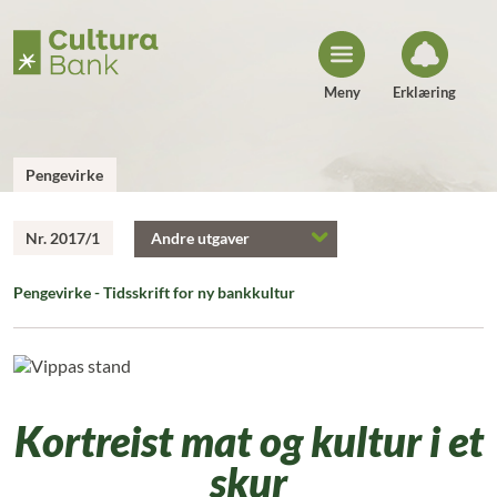
H
o
p
p
t
i
Meny
Erklæring
l
i
n
n
h
Pengevirke
o
l
d
Nr. 2017/1
Andre utgaver
Pengevirke - Tidsskrift for ny bankkultur
Kortreist mat og kultur i et
skur