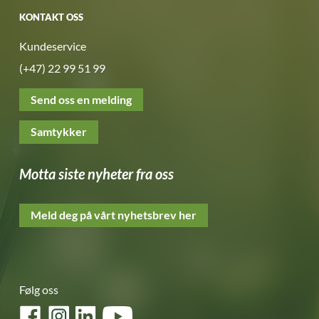
KONTAKT OSS
Kundeservice
(+47) 22 99 51 99
Send oss en melding
Samtykker
Motta siste nyheter fra oss
Meld deg på vårt nyhetsbrev her
Følg oss
Facebook
Instagram
LinkedIn
YouTube