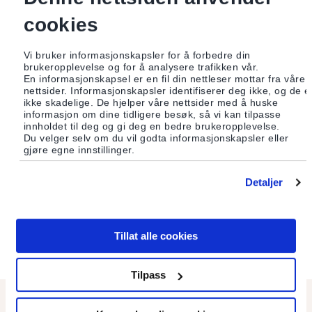
Om du er interessert i å høre mer om Vippa og eventuelt
cookies
hvordan du kan bidra inn i prosjektet, kontakt daglig leder
Kaja Skovborg-Hansen.
Vi bruker informasjonskapsler for å forbedre din
brukeropplevelse og for å analysere trafikken vår.
En informasjonskapsel er en fil din nettleser mottar fra våre
nettsider. Informasjonskapsler identifiserer deg ikke, og de e
ikke skadelige. De hjelper våre nettsider med å huske
informasjon om dine tidligere besøk, så vi kan tilpasse
Vippa
innholdet til deg og gi deg en bedre brukeropplevelse.
Du velger selv om du vil godta informasjonskapsler eller
gjøre egne innstillinger.
Telefon: 90935252
Adresse: Akershusstranda 25, 0150 Oslo
Detaljer
post@vippa.no
www.vippa.no
Tillat alle cookies
Tilpass
Les også