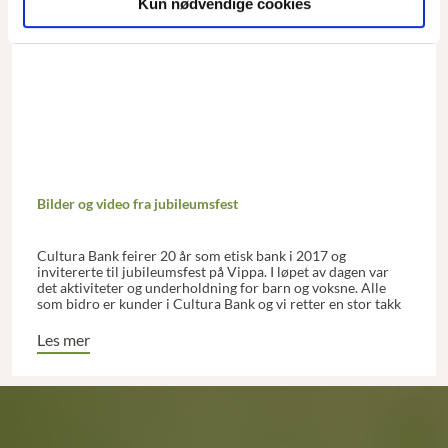
Kun nødvendige cookies
Bilder og video fra jubileumsfest
Cultura Bank feirer 20 år som etisk bank i 2017 og
invitererte til jubileumsfest på Vippa. I løpet av dagen var
det aktiviteter og underholdning for barn og voksne. Alle
som bidro er kunder i Cultura Bank og vi retter en stor takk
til alle som deltok. Arrangementet var en del av Økouka.
Les mer