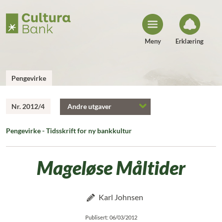
H
o
p
p
t
i
Meny
Erklæring
l
i
n
n
h
Pengevirke
o
l
d
Nr. 2012/4
Andre utgaver
Pengevirke - Tidsskrift for ny bankkultur
Mageløse Måltider
Karl Johnsen
Publisert: 06/03/2012