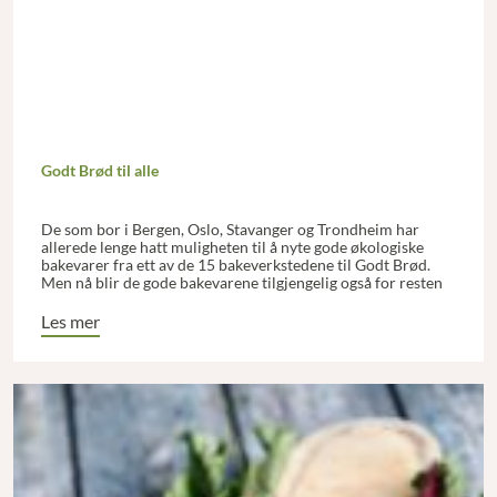
Godt Brød til alle
De som bor i Bergen, Oslo, Stavanger og Trondheim har
allerede lenge hatt muligheten til å nyte gode økologiske
bakevarer fra ett av de 15 bakeverkstedene til Godt Brød.
Men nå blir de gode bakevarene tilgjengelig også for resten
av landet gjennom den nye oppskriftsboken til Godt Brød,
hvor de deler et førtitall av sine beste oppskrifter på alt fra
Les mer
det groveste surdeigsbrødet til hveteboller og pepperkaker.