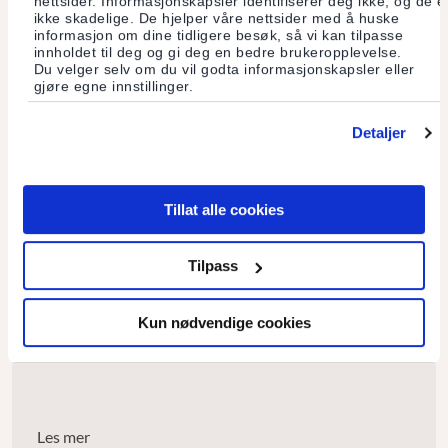
nettsider. Informasjonskapsler identifiserer deg ikke, og de e
ikke skadelige. De hjelper våre nettsider med å huske
informasjon om dine tidligere besøk, så vi kan tilpasse
innholdet til deg og gi deg en bedre brukeropplevelse.
Du velger selv om du vil godta informasjonskapsler eller
gjøre egne innstillinger.
Vitaminrik oppkvikker
Detaljer
Kokebokforfatter, matblogger og Culturakunde Camilla
Jensen gir her oppskriften på næringsrik drikk til frokost
eller som mellommåltid
Tillat alle cookies
Les mer
Tilpass
Kun nødvendige cookies
Fra jord til bord
Les mer