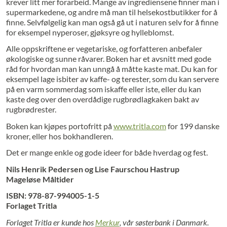
krever litt mer forarbeid. Mange av ingrediensene finner man i
supermarkedene, og andre må man til helsekostbutikker for å
finne. Selvfølgelig kan man også gå ut i naturen selv for å finne
for eksempel nyperoser, gjøksyre og hylleblomst.
Alle oppskriftene er vegetariske, og forfatteren anbefaler
økologiske og sunne råvarer. Boken har et avsnitt med gode
råd for hvordan man kan unngå å måtte kaste mat. Du kan for
eksempel lage isbiter av kaffe- og terester, som du kan servere
på en varm sommerdag som iskaffe eller iste, eller du kan
kaste deg over den overdådige rugbrødlagkaken bakt av
rugbrødrester.
Boken kan kjøpes portofritt på
www.tritla.com
for 199 danske
kroner, eller hos bokhandleren.
Det er mange enkle og gode ideer for både hverdag og fest.
Nils Henrik Pedersen og Lise Faurschou Hastrup
Mageløse Måltider
ISBN: 978-87-994005-1-5
Forlaget Tritla
Forlaget Tritla er kunde hos
Merkur
, vår søsterbank i Danmark.