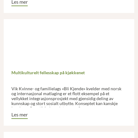
Les mer
Multikulturelt fellesskap på kjøkkenet
Vik Kvinne- og familielags «Bli Kjende» kvelder med norsk
og internasjonal matlaging er et flott eksempel på et
vellykket integrasjonsprosjekt med gjensidig deling av
kunnskap og stort sosialt utbytte. Konseptet kan kanskje
inspirere flere til å gjøre det samme?
Les mer