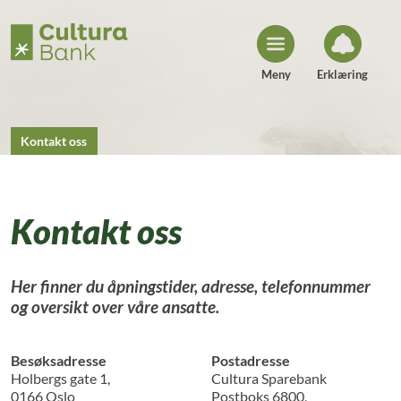
H
o
p
p
t
i
Meny
Erklæring
l
i
n
n
h
Kontakt oss
o
l
d
Kontakt oss
Her finner du åpningstider, adresse, telefonnummer
og oversikt over våre ansatte.
Besøksadresse
Postadresse
Holbergs gate 1,
Cultura Sparebank
0166 Oslo
Postboks 6800,