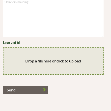
Legg ved fil
Drop a file here or click to upload
Send