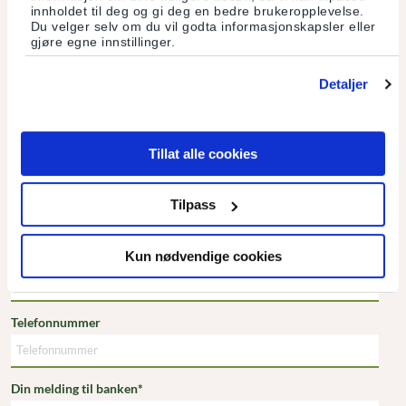
Konto
innholdet til deg og gi deg en bedre brukeropplevelse.
Du velger selv om du vil godta informasjonskapsler eller
Lån
gjøre egne innstillinger.
Fondssparing
Detaljer
Forsikring
Tillat alle cookies
Andre henvendelser
Navn
Tilpass
E-post
Kun nødvendige cookies
Telefonnummer
Din melding til banken