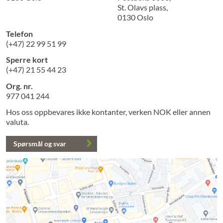
St. Olavs plass,
0130 Oslo
Telefon
(+47) 22 99 51 99
Sperre kort
(+47) 21 55 44 23
Org. nr.
977 041 244
Hos oss oppbevares ikke kontanter, verken NOK eller annen
valuta.
Spørsmål og svar