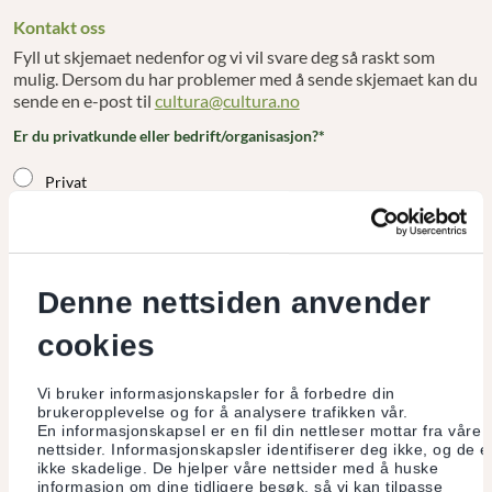
Kontakt oss
Fyll ut skjemaet nedenfor og vi vil svare deg så raskt som
mulig. Dersom du har problemer med å sende skjemaet kan du
sende en e-post til
cultura@cultura.no
Er du privatkunde eller bedrift/organisasjon?*
Privat
Bedrift
Hva gjelder henvendelsen?*
Denne nettsiden anvender
Betalingskort
cookies
Kredittkort
Vi bruker informasjonskapsler for å forbedre din
Nettbank
brukeropplevelse og for å analysere trafikken vår.
En informasjonskapsel er en fil din nettleser mottar fra våre
nettsider. Informasjonskapsler identifiserer deg ikke, og de e
Mobilbank
ikke skadelige. De hjelper våre nettsider med å huske
informasjon om dine tidligere besøk, så vi kan tilpasse