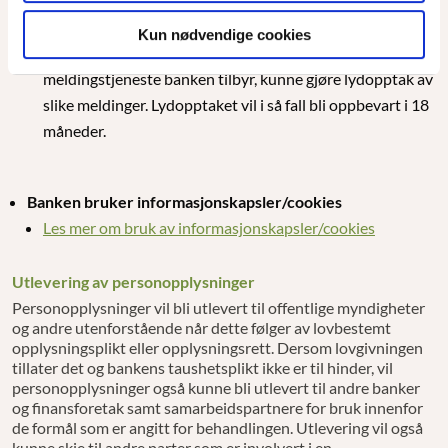
Lydopptak ved melding om tap av betalingsinstrument
For å gi mulighet til å dokumentere melding om tap av
Kun nødvendige cookies
betalingsinstrument, vil banken eller den
meldingstjeneste banken tilbyr, kunne gjøre lydopptak av
slike meldinger. Lydopptaket vil i så fall bli oppbevart i 18
måneder.
Banken bruker informasjonskapsler/cookies
Les mer om bruk av informasjonskapsler/cookies
Utlevering av personopplysninger
Personopplysninger vil bli utlevert til offentlige myndigheter
og andre utenforstående når dette følger av lovbestemt
opplysningsplikt eller opplysningsrett. Dersom lovgivningen
tillater det og bankens taushetsplikt ikke er til hinder, vil
personopplysninger også kunne bli utlevert til andre banker
og finansforetak samt samarbeidspartnere for bruk innenfor
de formål som er angitt for behandlingen. Utlevering vil også
kunne skje til andre parter som er involvert i en