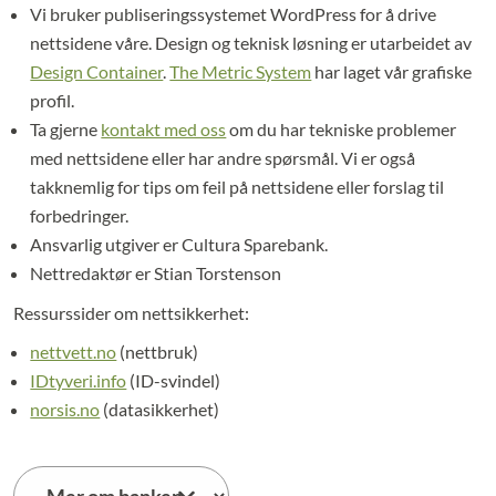
Vi bruker publiseringssystemet WordPress for å drive
nettsidene våre. Design og teknisk løsning er utarbeidet av
Design Container
.
The Metric System
har laget vår grafiske
profil.
Ta gjerne
kontakt med oss
om du har tekniske problemer
med nettsidene eller har andre spørsmål. Vi er også
takknemlig for tips om feil på nettsidene eller forslag til
forbedringer.
Ansvarlig utgiver er Cultura Sparebank.
Nettredaktør er Stian Torstenson
Ressurssider om nettsikkerhet:
nettvett.no
(nettbruk)
IDtyveri.info
(ID-svindel)
norsis.no
(datasikkerhet)