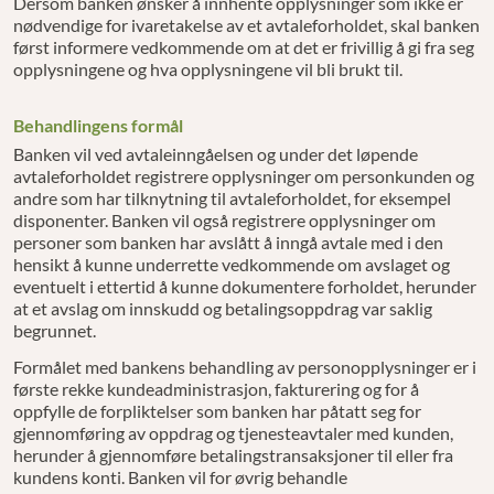
Dersom banken ønsker å innhente opplysninger som ikke er
nødvendige for ivaretakelse av et avtaleforholdet, skal banken
først informere vedkommende om at det er frivillig å gi fra seg
opplysningene og hva opplysningene vil bli brukt til.
Behandlingens formål
Banken vil ved avtaleinngåelsen og under det løpende
avtaleforholdet registrere opplysninger om personkunden og
andre som har tilknytning til avtaleforholdet, for eksempel
disponenter. Banken vil også registrere opplysninger om
personer som banken har avslått å inngå avtale med i den
hensikt å kunne underrette vedkommende om avslaget og
eventuelt i ettertid å kunne dokumentere forholdet, herunder
at et avslag om innskudd og betalingsoppdrag var saklig
begrunnet.
Formålet med bankens behandling av personopplysninger er i
første rekke kundeadministrasjon, fakturering og for å
oppfylle de forpliktelser som banken har påtatt seg for
gjennomføring av oppdrag og tjenesteavtaler med kunden,
herunder å gjennomføre betalingstransaksjoner til eller fra
kundens konti. Banken vil for øvrig behandle