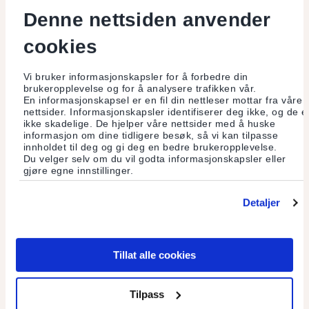
straffbare handlinger eller med tilknytning til
Denne nettsiden anvender
terrorfinansiering. Banken er pålagt undersøkelses- og
rapporteringsplikt for mistenkelige transaksjoner etter
cookies
hvitvaskingsloven. Banken er videre pålagt å rapportere
mistenkelige opplysninger og transaksjoner til Økokrim.
Vi bruker informasjonskapsler for å forbedre din
brukeropplevelse og for å analysere trafikken vår.
Slik informasjon vil banken oppbevare i fem år etter
En informasjonskapsel er en fil din nettleser mottar fra våre
avslutning av kundeforholdet.
nettsider. Informasjonskapsler identifiserer deg ikke, og de e
ikke skadelige. De hjelper våre nettsider med å huske
informasjon om dine tidligere besøk, så vi kan tilpasse
innholdet til deg og gi deg en bedre brukeropplevelse.
Kameraovervåkning i og utenfor bankens lokaler
Du velger selv om du vil godta informasjonskapsler eller
gjøre egne innstillinger.
Banken foretar ikke bildeopptak ved kameraovervåking
av banklokaler.
Detaljer
Lydopptak m.v. i forbindelse med investeringstjenester
Tillat alle cookies
Banken yter ikke investeringstjenester.
Tilpass