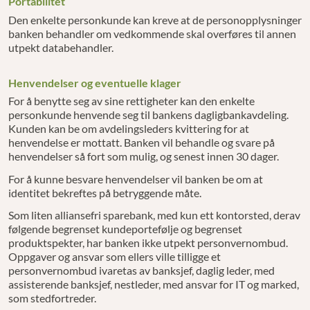
Portabilitet
Den enkelte personkunde kan kreve at de personopplysninger
banken behandler om vedkommende skal overføres til annen
utpekt databehandler.
Henvendelser og eventuelle klager
For å benytte seg av sine rettigheter kan den enkelte
personkunde henvende seg til bankens dagligbankavdeling.
Kunden kan be om avdelingsleders kvittering for at
henvendelse er mottatt. Banken vil behandle og svare på
henvendelser så fort som mulig, og senest innen 30 dager.
For å kunne besvare henvendelser vil banken be om at
identitet bekreftes på betryggende måte.
Som liten alliansefri sparebank, med kun ett kontorsted, derav
følgende begrenset kundeportefølje og begrenset
produktspekter, har banken ikke utpekt personvernombud.
Oppgaver og ansvar som ellers ville tilligge et
personvernombud ivaretas av banksjef, daglig leder, med
assisterende banksjef, nestleder, med ansvar for IT og marked,
som stedfortreder.