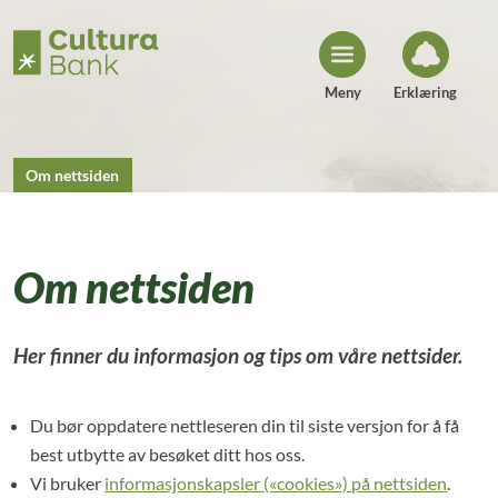
H
o
p
p
t
i
Meny
Erklæring
l
i
n
n
h
Om nettsiden
o
l
d
Om nettsiden
Her finner du informasjon og tips om våre nettsider.
Du bør oppdatere nettleseren din til siste versjon for å få
best utbytte av besøket ditt hos oss.
Vi bruker
informasjonskapsler («cookies») på nettsiden
.