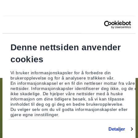
Oppbevaring av dine personopplysninger
Vi behandler dine personopplysninger i samsvar med
personvernloven. Alle ansatte i banken har taushetsplikt og vi
ivaretar strenge krav til datasikkerhet ved oppbevaring og
bruk av dine personopplysninger.
Denne nettsiden anvender
Mer om oppbevaring av personopplysninger
cookies
Vi bruker informasjonskapsler for å forbedre din
brukeropplevelse og for å analysere trafikken vår.
En informasjonskapsel er en fil din nettleser mottar fra våre
nettsider. Informasjonskapsler identifiserer deg ikke, og de e
ikke skadelige. De hjelper våre nettsider med å huske
informasjon om dine tidligere besøk, så vi kan tilpasse
innholdet til deg og gi deg en bedre brukeropplevelse.
KONTAKT OSS
Du velger selv om du vil godta informasjonskapsler eller
gjøre egne innstillinger.
Kundeservice
(+47) 22 99 51 99
Detaljer