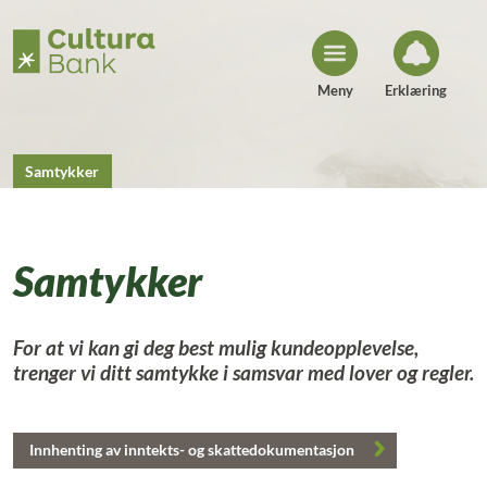
H
o
p
p
t
i
Meny
Erklæring
l
i
n
n
h
Samtykker
o
l
d
Samtykker
For at vi kan gi deg best mulig kundeopplevelse,
trenger vi ditt samtykke i samsvar med lover og regler.
Innhenting av inntekts- og skattedokumentasjon