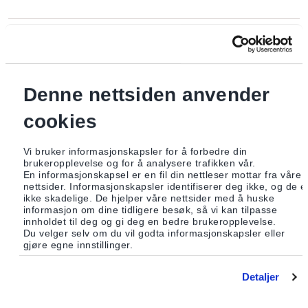
Ta kontakt
hvis du trenger hjelp eller ønsker skjemaet tilsendt
i posten.
Les om bankens plikt til å innhente kundeopplysninger.
Denne nettsiden anvender
cookies
Vi bruker informasjonskapsler for å forbedre din
brukeropplevelse og for å analysere trafikken vår.
En informasjonskapsel er en fil din nettleser mottar fra våre
nettsider. Informasjonskapsler identifiserer deg ikke, og de e
ikke skadelige. De hjelper våre nettsider med å huske
informasjon om dine tidligere besøk, så vi kan tilpasse
innholdet til deg og gi deg en bedre brukeropplevelse.
Du velger selv om du vil godta informasjonskapsler eller
gjøre egne innstillinger.
Detaljer