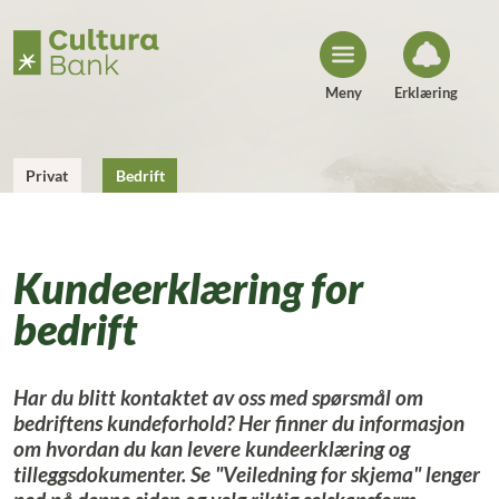
H
o
p
p
t
i
Meny
Erklæring
l
i
n
n
h
Privat
Bedrift
o
l
d
Kundeerklæring for
bedrift
Har du blitt kontaktet av oss med spørsmål om
bedriftens kundeforhold? Her finner du informasjon
om hvordan du kan levere kundeerklæring og
tilleggsdokumenter. Se "Veiledning for skjema" lenger