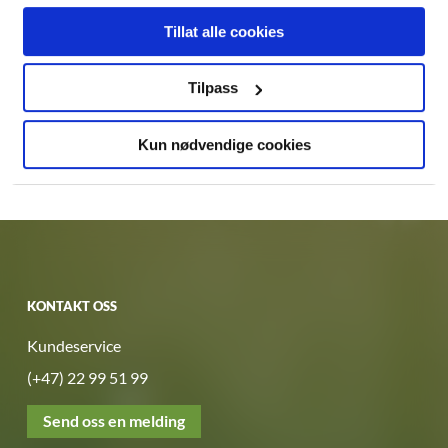
Tillat alle cookies
Tilpass
Vi gjør oppmerksom på at vi i siste instans er lovpålagt å sperre
kundeforholdet dersom vi ikke mottar skjemaet med oppdaterte
Kun nødvendige cookies
opplysninger fra dere i retur.
KONTAKT OSS
Kundeservice
(+47) 22 99 51 99
Send oss en melding