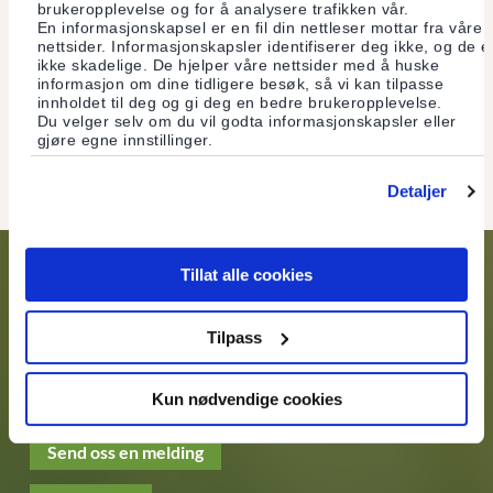
brukeropplevelse og for å analysere trafikken vår.
spesialtegn godkjennes ikke ved betaling til utlandet
En informasjonskapsel er en fil din nettleser mottar fra våre
nettsider. Informasjonskapsler identifiserer deg ikke, og de e
Nettbank - Utenlandsbetaling - Feltene "Betalingskode"
ikke skadelige. De hjelper våre nettsider med å huske
og "Beløpet gjelder" skal kun fylles ut for beløp over 100
informasjon om dine tidligere besøk, så vi kan tilpasse
000 NOK.
innholdet til deg og gi deg en bedre brukeropplevelse.
Du velger selv om du vil godta informasjonskapsler eller
Kort - Vipps og netthandel
gjøre egne innstillinger.
Detaljer
Tillat alle cookies
KONTAKT OSS
Tilpass
Kundeservice
Kun nødvendige cookies
(+47) 22 99 51 99
Send oss en melding