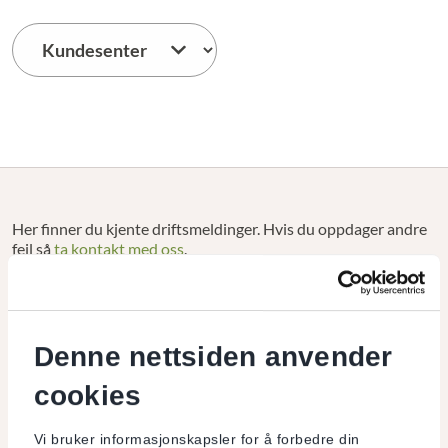
Her finner du kjente driftsmeldinger. Hvis du oppdager andre
feil så
ta kontakt med oss
.
Problemer med å logge inn i nettbanken med F-Secure
aktivert
Denne nettsiden anvender
Nettbank - Feil ved sending av Telepay-filer
cookies
Nettbank - Utenlandsbetaling - får ikke godkjent betaling
Vi bruker informasjonskapsler for å forbedre din
Nettbank - Utenlandsbetaling - Æ, Ø og Å og Ikke alle