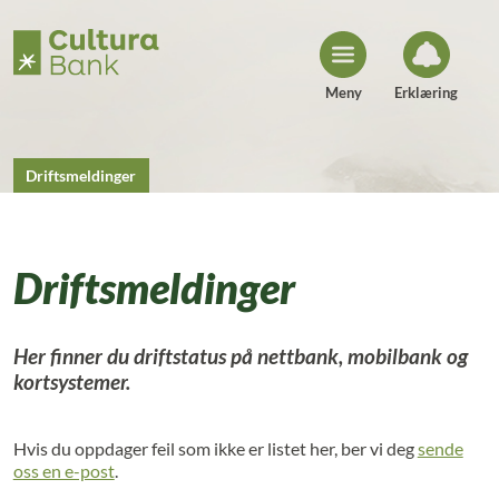
H
o
p
p
t
i
Meny
Erklæring
l
i
n
n
h
Driftsmeldinger
o
l
d
Driftsmeldinger
Her finner du driftstatus på nettbank, mobilbank og
kortsystemer.
Hvis du oppdager feil som ikke er listet her, ber vi deg
sende
oss en e-post
.