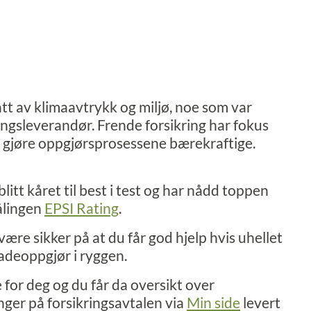
t av klimaavtrykk og miljø, noe som var
ringsleverandør. Frende forsikring har fokus
 gjøre oppgjørsprosessene bærekraftige.
blitt kåret til best i test og har nådd toppen
ålingen
EPSI Rating
.
ære sikker på at du får god hjelp hvis uhellet
kadeoppgjør i ryggen.
e for deg og du får da oversikt over
inger på forsikringsavtalen via
Min side
levert