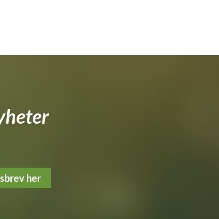
yheter
tsbrev her