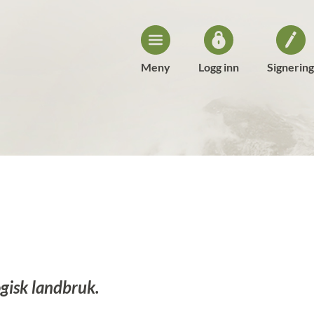
Meny
Logg inn
Signering
ogisk landbruk.