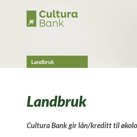
H
o
p
p
t
i
l
i
n
n
h
Landbruk
o
l
d
Landbruk
Cultura Bank gir lån/kreditt til økol