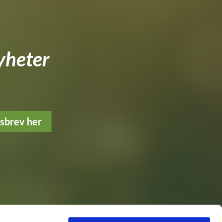
yheter
tsbrev her