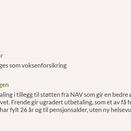
år
nges som voksenforsikring
ngen
ling i tillegg til støtten fra NAV som gir en bedre
ivet. Frende gir ugradert utbetaling, som et av få f
r fylt 26 år og til pensjonsalder, uten ny helsev