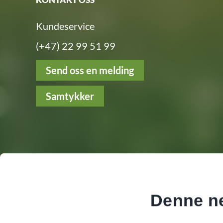
Kundeservice
(+47) 22 99 51 99
Send oss en melding
Samtykker
Følg oss
Denne ne
Facebook
Instagram
LinkedIn
YouTube