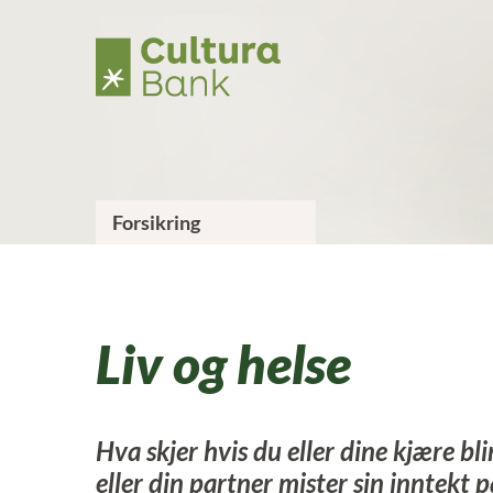
H
o
p
p
t
i
l
i
n
n
h
Forsikring
o
l
d
Liv og helse
Hva skjer hvis du eller dine kjære bl
eller din partner mister sin inntekt p