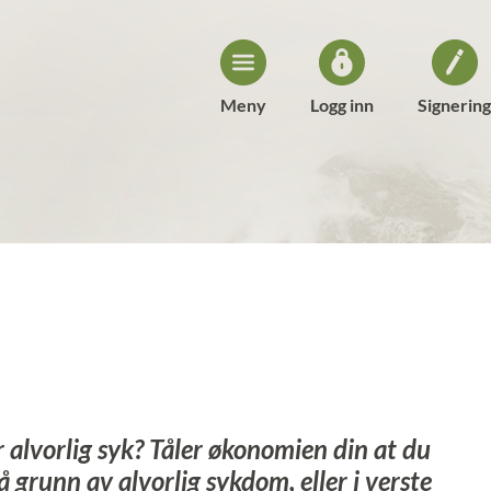
Meny
Logg inn
Signering
ir alvorlig syk? Tåler økonomien din at du
å grunn av alvorlig sykdom, eller i verste