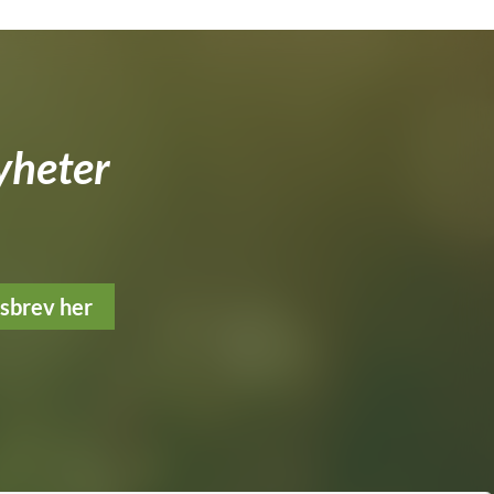
yheter
tsbrev her