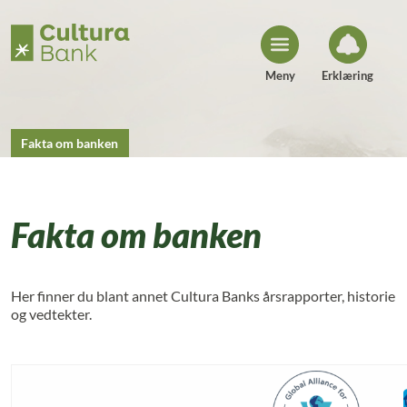
H
o
p
p
t
i
Meny
Erklæring
l
i
n
n
h
Fakta om banken
o
l
d
Fakta om banken
Her finner du blant annet Cultura Banks årsrapporter, historie
og vedtekter.