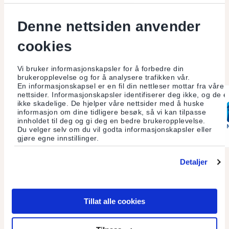
Banken er sertifisert for medlemskap i Global Alliance for
Denne nettsiden anvender
Banking on Values og sertifisert Miljøfyrtårn bedrift. Banken
har også fått topplassering i Etisk Bankguide de siste år. Les
cookies
mer i fanene under. Banken mottok Nordisk råds natur og
miljøpris i 2010 sammen med
Ekobanken
i Sverige og
Merkur
i
Vi bruker informasjonskapsler for å forbedre din
Danmark.
brukeropplevelse og for å analysere trafikken vår.
En informasjonskapsel er en fil din nettleser mottar fra våre
nettsider. Informasjonskapsler identifiserer deg ikke, og de e
ikke skadelige. De hjelper våre nettsider med å huske
informasjon om dine tidligere besøk, så vi kan tilpasse
innholdet til deg og gi deg en bedre brukeropplevelse.
Du velger selv om du vil godta informasjonskapsler eller
gjøre egne innstillinger.
Detaljer
Etisk Bankguide
Global Alliance for Banking on Values
Tillat alle cookies
Miljøfyrtårn