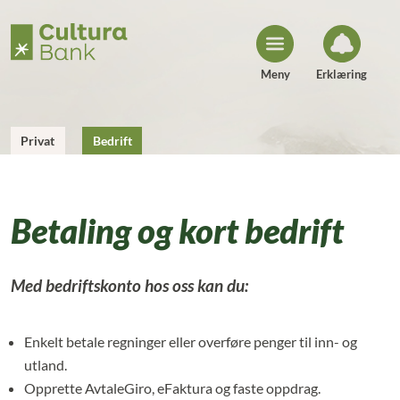
H
o
p
p
t
i
Meny
Erklæring
l
i
n
n
h
Privat
Bedrift
o
l
d
Betaling og kort bedrift
Med bedriftskonto hos oss kan du:
Enkelt betale regninger eller overføre penger til inn- og
utland.
Opprette AvtaleGiro, eFaktura og faste oppdrag.