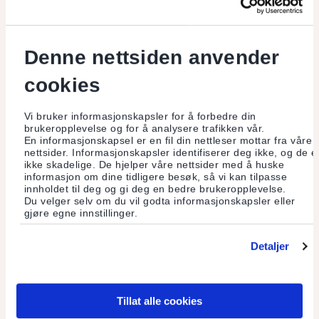
bankforbindelse, og ansvarlig for de finansielle
tjenestene knyttet til betalingstransaksjonene.
Ta
kontakt for å inngå avtale
.
Denne nettsiden anvender
Kontakt en terminalleverandør
for å opprette
cookies
avtale om kjøp eller leie av terminal(er),
BankAxept-tjenester og eventuelt andre
Vi bruker informasjonskapsler for å forbedre din
betalingstjenester. Husk å bestille i god tid før du
brukeropplevelse og for å analysere trafikken vår.
trenger terminalen.
Bestill terminal fra Nets på
En informasjonskapsel er en fil din nettleser mottar fra våre
nettsider. Informasjonskapsler identifiserer deg ikke, og de e
nett
eller ring
22 89 81 00.
Du kan også kontakte
ikke skadelige. De hjelper våre nettsider med å huske
annen leverandør direkte.
informasjon om dine tidligere besøk, så vi kan tilpasse
innholdet til deg og gi deg en bedre brukeropplevelse.
Avtale med BankAxept.
Etter du har inngått
Du velger selv om du vil godta informasjonskapsler eller
innløsningsavtale og avtale om terminal, mottar
gjøre egne innstillinger.
du automatisk en velkomstmail fra BankAxept for
Detaljer
signering av BankAxept-avtale. Avtalen inngås
digitalt og er gjort på noen få minutter.
BankAxepts Brukerstedsservice hjelper deg om
du har spørsmål. Se for øvrig hjelp-siden på
Tillat alle cookies
bankaxept.no