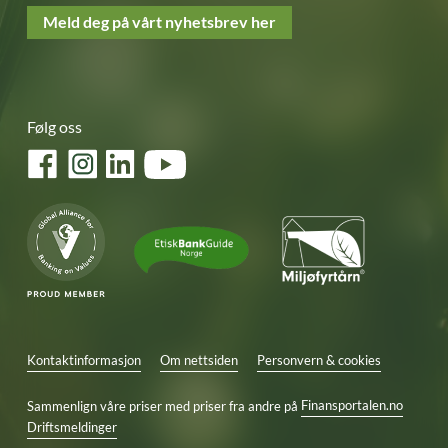
Meld deg på vårt nyhetsbrev her
Følg oss
Facebook
Instagram
LinkedIn
YouTube
Kontaktinformasjon
Om nettsiden
Personvern & cookies
Sammenlign våre priser med priser fra andre på
Finansportalen.no
Driftsmeldinger