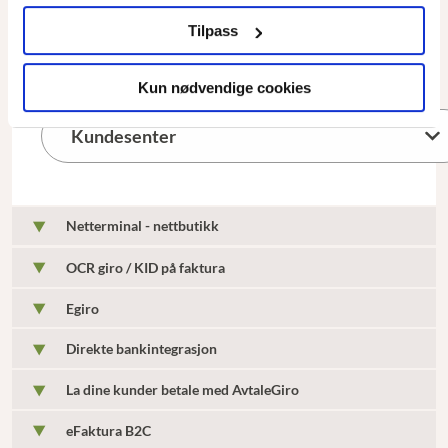
Klar til bruk:
Når du har inngått avtale med
Tilpass
BankAxept vil du kunne ta tjenestene i bruk, og dine
kunder kan betale med BankAxept.
Kun nødvendige cookies
Netterminal - nettbutikk
OCR giro / KID på faktura
Egiro
Direkte bankintegrasjon
La dine kunder betale med AvtaleGiro
eFaktura B2C