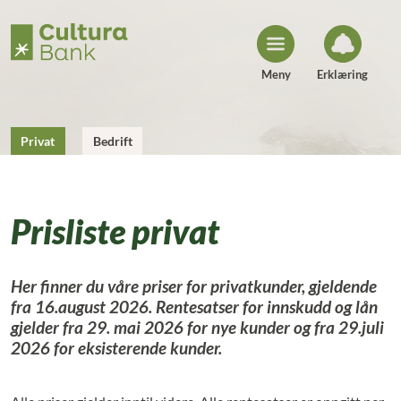
H
o
p
p
t
i
Meny
Erklæring
l
i
n
n
h
Privat
Bedrift
o
l
d
Prisliste privat
Her finner du våre priser for privatkunder, gjeldende
fra 16.august 2026. Rentesatser for innskudd og lån
gjelder fra 29. mai 2026 for nye kunder og fra 29.juli
2026 for eksisterende kunder.