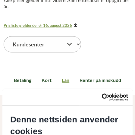
Alle priser gjelder inntil videre. Alle rentesatser er oppgitt per
år.
Prisliste gjeldende
før
16. august 2026
Lån
Betaling
Kort
Lån
Renter på innskudd
Her finner du våre priser og renter på lån til privatpersoner.
Denne nettsiden anvender
Alle priser gjelder inntil videre. Alle rentesatser er oppgitt per
år. Vi tar forbehold om trykkfeil.
cookies