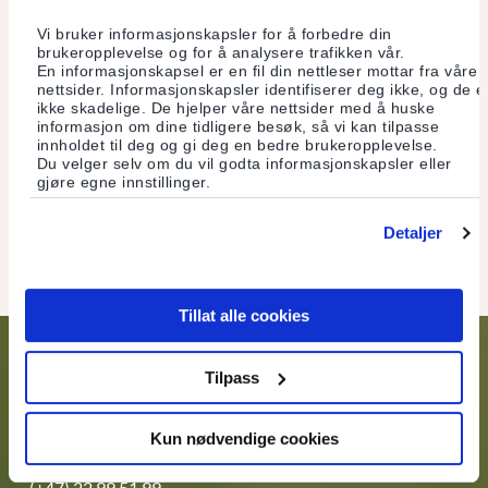
Søk om lån
Vi bruker informasjonskapsler for å forbedre din
brukeropplevelse og for å analysere trafikken vår.
En informasjonskapsel er en fil din nettleser mottar fra våre
nettsider. Informasjonskapsler identifiserer deg ikke, og de e
Boliglån - veiledende priser
ikke skadelige. De hjelper våre nettsider med å huske
informasjon om dine tidligere besøk, så vi kan tilpasse
Miljøboliglån - veiledende priser
innholdet til deg og gi deg en bedre brukeropplevelse.
Du velger selv om du vil godta informasjonskapsler eller
Gebyrer ved lån
gjøre egne innstillinger.
Kontokreditt på brukskonto
Detaljer
Tillat alle cookies
Tilpass
KONTAKT OSS
Kun nødvendige cookies
Kundeservice
(+47) 22 99 51 99