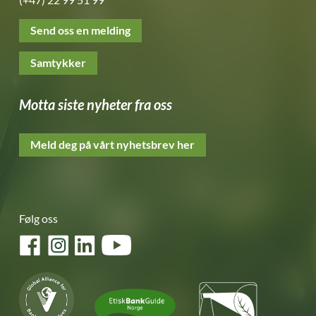
Send oss en melding
Samtykker
Motta siste nyheter fra oss
Meld deg på vårt nyhetsbrev her
Følg oss
Facebook
Instagram
LinkedIn
YouTube