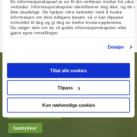
En informasjonskapsel er en fil din nettleser mottar fra våre
nettsider. Informasjonskapsler identifiserer deg ikke, og de e
ikke skadelige. De hjelper våre nettsider med å huske
informasjon om dine tidligere besøk, så vi kan tilpasse
Her finner du bankens vedtekter.
innholdet til deg og gi deg en bedre brukeropplevelse.
Du velger selv om du vil godta informasjonskapsler eller
Last ned vedtekter som pdf
gjøre egne innstillinger.
Detaljer
Tillat alle cookies
KONTAKT OSS
Tilpass
Kundeservice
(+47) 22 99 51 99
Kun nødvendige cookies
Send oss en melding
Samtykker