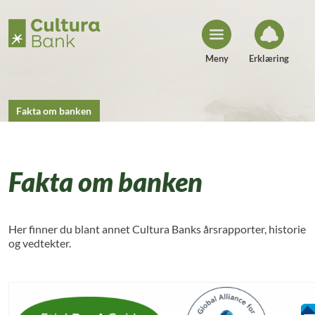
H
o
p
p
t
i
Meny
Erklæring
l
i
n
n
h
Fakta om banken
o
l
d
Fakta om banken
Her finner du blant annet Cultura Banks årsrapporter, historie
og vedtekter.