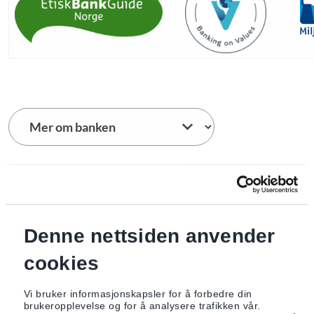
Historie
Vedtekter
Sertifiseringer
Vedtekter
Denne nettsiden anvender
Forstanderskapet
Styret
Valgkomité
cookies
Rapporter
Vi bruker informasjonskapsler for å forbedre din
brukeropplevelse og for å analysere trafikken vår.