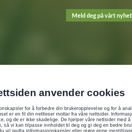
Meld deg på vårt nyhe
ttsiden anvender cookies
onskapsler for å forbedre din brukeropplevelse og for å anal
el er en fil din nettleser mottar fra våre nettsider. Informa
kke, og de er ikke skadelige. De hjelper våre nettsider med
k, så vi kan tilpasse innholdet til deg og gi deg en bedre br
u vil godta informasjonskapsler eller gjøre egne innstillinge