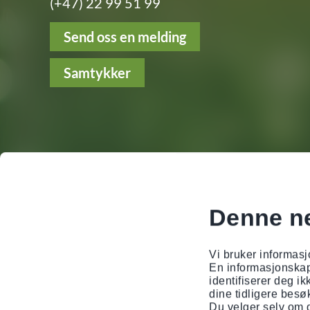
(+47) 22 99 51 99
Send oss en melding
Samtykker
Følg oss
Denne ne
Facebook
Instagram
LinkedIn
YouTube
Vi bruker informasj
En informasjonskaps
identifiserer deg i
dine tidligere besø
Du velger selv om d