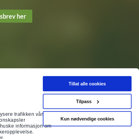
tsbrev her
Tillat alle cookies
Tilpass
ysere trafikken vår.
Kun nødvendige cookies
sjonskapsler
 å huske informasjon om
ukeropplevelse.
r.