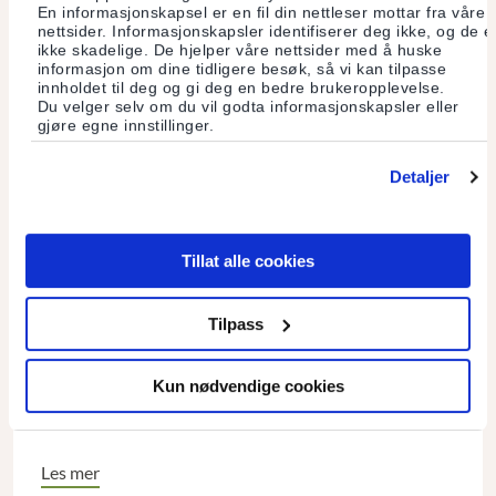
En informasjonskapsel er en fil din nettleser mottar fra våre
nettsider. Informasjonskapsler identifiserer deg ikke, og de e
ikke skadelige. De hjelper våre nettsider med å huske
informasjon om dine tidligere besøk, så vi kan tilpasse
innholdet til deg og gi deg en bedre brukeropplevelse.
Du velger selv om du vil godta informasjonskapsler eller
gjøre egne innstillinger.
Detaljer
Tillat alle cookies
Frognerparkens hemmelighet
Tilpass
Daglig fylles Vigelandsanlegget med busslaster av turister,
Kun nødvendige cookies
og mange av Oslos egne innbyggere går der også jevnlig, men
hva ser de egentlig?
Les mer