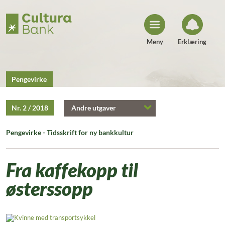
H
o
p
p
t
i
Meny
Erklæring
l
i
n
n
h
Pengevirke
o
l
d
Nr. 2 / 2018
Andre utgaver
Pengevirke - Tidsskrift for ny bankkultur
Fra kaffekopp til
østerssopp