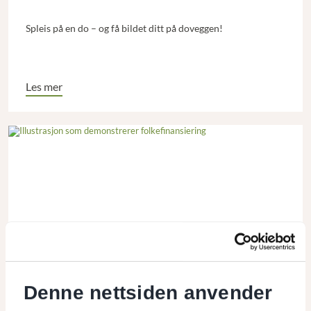
Spleis på en do – og få bildet ditt på doveggen!
Les mer
Vi løfter i flokk
I løpet av sitt første driftsår har
Denne nettsiden anvender
folkefinansieringsplattformen CulturaFlokk samlet inn 1,3
millioner kroner til prosjekter som er bra for mennesker og