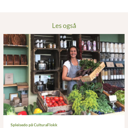
Les også
Spleisedo på CulturaFlokk