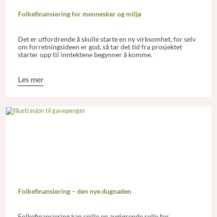
Folkefinansiering for mennesker og miljø
Det er utfordrende å skulle starte en ny virksomhet, for selv
om forretningsideen er god, så tar det tid fra prosjektet
starter opp til inntektene begynner å komme.
Les mer
Folkefinansiering – den nye dugnaden
Folkefinansiering kan spille en avgjørende rolle for