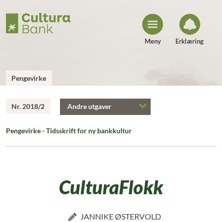
H
o
p
p
t
i
Meny
Erklæring
l
i
n
n
h
Pengevirke
o
l
d
Nr. 2018/2
Andre utgaver
Pengevirke - Tidsskrift for ny bankkultur
CulturaFlokk
JANNIKE ØSTERVOLD