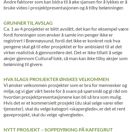
Andre faktorer som kan bidra til å øke sjansen for å lykkes er å
bruke video i prosjektpresentasjonen og å tilby belønninger.
GRUNNER TIL AVSLAG
Ca. 1 av 4 prosjekter er blitt avslått, det kan for eksempel være
fordi foreningen som ønsker å samle inn penger ikke er
registrert i Brønnøysund, fordi det ikke er konkret nok hva
pengene skal gå til eller prosjektet er for ambisiøst til at det
virker realistisk å gjennomføre det. Det er ikke tillatt å selge
aksjer gjennom CulturaFlokk, så man kan ikke tilby aksjer som
belønning til givere.
HVA SLAGS PROSJEKTER ØNSKES VELKOMMEN
Vi ønsker velkommen prosjekter som er bra for mennesker og
miljø, og vi gjør vårt beste for å svare på spørsmål og gi råd om
hvordan prosjektpresentasjonene kan bli så bra som mulig.
Hvis det er et kommersielt prosjekt (du skal selge varer eller
tjenester), skal du velge kategori «skaperglede», er det et rent
gaveprosjekt, skal du velge «giverglede».
NYTT PROSJEKT – SOPPDYRKING PÅ KAFFEGRUT