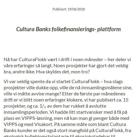
Publisert: 19/06/2018
Cultura Banks folkefinansierings- plattform
Nå har CulturaFlokk vært i drift i noen måneder – her deler vi
våre erfaringer så langt. Noen prosjekter har gjort det veldig
bra, andre ikke. Hva skyldes det, mon tro?
Vi var veldig spente da vi startet CulturaFlokk – hva slags
prosjekter ville dukke opp, ville de nå innsamlingsmålene sine,
ville vi måtte avvise mange? Etter de første par månedenes
drift er vi blitt noen erfaringer klokere, vi har publisert ca. 15
prosjekter, og ca. 1/₃ av dem har rukket å avslutte
innsamlingsperioden. Vi hadde litt startvansker med å få på
plass en VIPPS-løsning, men nå kan man gi penger både med
VIPPS og med Visakort. På samme måte som blant Cultura
Banks kunder er det også stort mangfold på CulturaFlokk, fra
økologisk hylleblomstplantasje til økosjokoladebar til