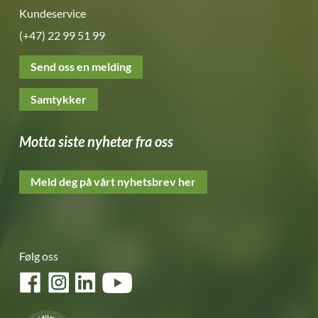
Kundeservice
(+47) 22 99 51 99
Send oss en melding
Samtykker
Motta siste nyheter fra oss
Meld deg på vårt nyhetsbrev her
Følg oss
Facebook
Instagram
LinkedIn
YouTube