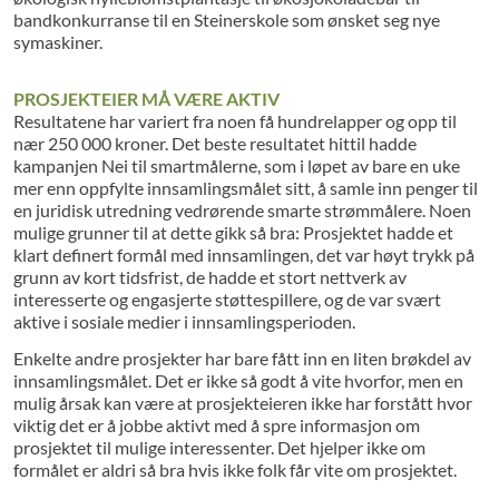
bandkonkurranse til en Steinerskole som ønsket seg nye
symaskiner.
PROSJEKTEIER MÅ VÆRE AKTIV
Resultatene har variert fra noen få hundrelapper og opp til
nær 250 000 kroner. Det beste resultatet hittil hadde
kampanjen Nei til smartmålerne, som i løpet av bare en uke
mer enn oppfylte innsamlingsmålet sitt, å samle inn penger til
en juridisk utredning vedrørende smarte strømmålere. Noen
mulige grunner til at dette gikk så bra: Prosjektet hadde et
klart definert formål med innsamlingen, det var høyt trykk på
grunn av kort tidsfrist, de hadde et stort nettverk av
interesserte og engasjerte støttespillere, og de var svært
aktive i sosiale medier i innsamlingsperioden.
Enkelte andre prosjekter har bare fått inn en liten brøkdel av
innsamlingsmålet. Det er ikke så godt å vite hvorfor, men en
mulig årsak kan være at prosjekteieren ikke har forstått hvor
viktig det er å jobbe aktivt med å spre informasjon om
prosjektet til mulige interessenter. Det hjelper ikke om
formålet er aldri så bra hvis ikke folk får vite om prosjektet.