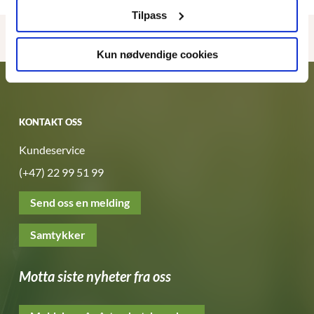
Tilpass
Artikler i denne utgaven
Kun nødvendige cookies
KONTAKT OSS
Kundeservice
(+47) 22 99 51 99
Send oss en melding
Samtykker
Motta siste nyheter fra oss