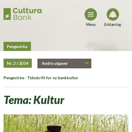
H
o
p
p
t
i
Meny
Erklæring
l
i
n
n
h
Pengevirke
o
l
d
Nr. 2 / 2014
Andre utgaver
Pengevirke - Tidsskrift for ny bankkultur
Tema: Kultur