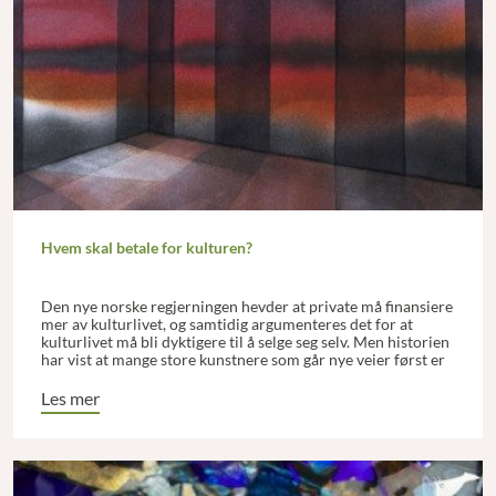
Hvem skal betale for kulturen?
Den nye norske regjerningen hevder at private må finansiere
mer av kulturlivet, og samtidig argumenteres det for at
kulturlivet må bli dyktigere til å selge seg selv. Men historien
har vist at mange store kunstnere som går nye veier først er
blitt anerkjent etter sin død. Hvis vi insisterer på at kulturen
skal være salgbar i nåtiden, går vi kanskje glipp av en ny
Les mer
Edvard Munch.