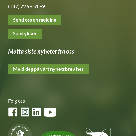
(+47) 22 99 51 99
Send oss en melding
Samtykker
Motta siste nyheter fra oss
Meld deg på vårt nyhetsbrev her
Følg oss
Facebook
Instagram
LinkedIn
YouTube