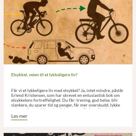
Elsykkel, veien til et lykkeligere liv?
Får vi et lykkeligere liv med elsykkel? Ja, intet mindre, påstår
Erlend Kristensen, som har skrevet en entusiastisk bok om
elsykkelens fortreffelighet. Du får: trening, god helse, blir
slankere, du sparer tid og penger, får mer overskudd, lykke
og lyst på sex, på livet, ja på det meste. Og kanskje det
viktigste; en vanlig sykkel lar du gjerne stå, elsykkelen blir
Les mer
brukt!