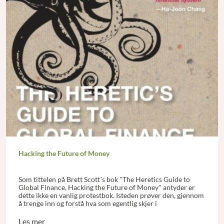
Hacking the Future of Money
Som tittelen på Brett Scott´s bok "The Heretics Guide to
Global Finance, Hacking the Future of Money" antyder er
dette ikke en vanlig protestbok. Isteden prøver den, gjennom
å trenge inn og forstå hva som egentlig skjer i
finansmarkedene, å finne frem til, og ikke minst oppfordre til
å prøve ut noen alternative løsninger.
Les mer