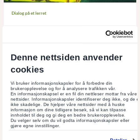
Dialog på et lerret
Jeg har møtt kunstneren John Kørner for å snakke om
hvordan hans kunst blir til og hvordan den kan hjelpe oss til
å forstå hvem vi er. Om kunst som er politisk, men stiller
flere spørsmål enn den gir svar.
Denne nettsiden anvender
Les mer
cookies
Vi bruker informasjonskapsler for å forbedre din
brukeropplevelse og for å analysere trafikken vår.
En informasjonskapsel er en fil din nettleser mottar fra våre
nettsider. Informasjonskapsler identifiserer deg ikke, og de e
ikke skadelige. De hjelper våre nettsider med å huske
informasjon om dine tidligere besøk, så vi kan tilpasse
innholdet til deg og gi deg en bedre brukeropplevelse.
Du velger selv om du vil godta informasjonskapsler eller
gjøre egne innstillinger.