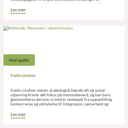
virksomheter som bidrar til en mer menneskevennlig
samfunnsutvikling, og blant låntagerne finnes det også en
Les mer
rekke kulturvirksomheter.
Fast spalte
Evelin Lindner
Evelin Lindner mener at økologisk bærekraft og sosial
utjevning krever økt fokus på menneskeverd, og kan bare
gjennomføres dersom vi endrer tankesett fra oppsplitting,
konkurranse og ydmykelse til integrasjon, samarbeid og
ydmykhet. Lindner argumenterer for nødvendigheten av et
dyptgripende paradigmeskift, ikke fra ett rigid paradigme til
Les mer
et annet, men i retning av økt diversitet. Dignity (verdighet)
og humiliation (ydmykelse) står sentralt i Lindners arbeid.