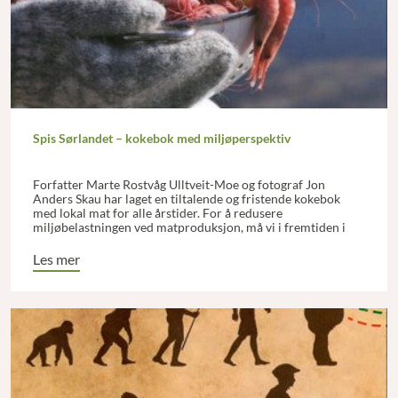
Spis Sørlandet – kokebok med miljøperspektiv
Forfatter Marte Rostvåg Ulltveit-Moe og fotograf Jon
Anders Skau har laget en tiltalende og fristende kokebok
med lokal mat for alle årstider. For å redusere
miljøbelastningen ved matproduksjon, må vi i fremtiden i
større grad basere oss på kortreist mat, mener Marte, og
oppskriftene avspeiler dette.
Les mer