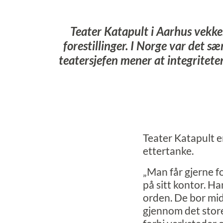
Teater Katapult i Aarhus vekke
forestillinger. I Norge var det s
teatersjefen mener at integriteten
Teater Katapult er
ettertanke.
„Man får gjerne fo
på sitt kontor. H
orden. De bor mid
gjennom det store