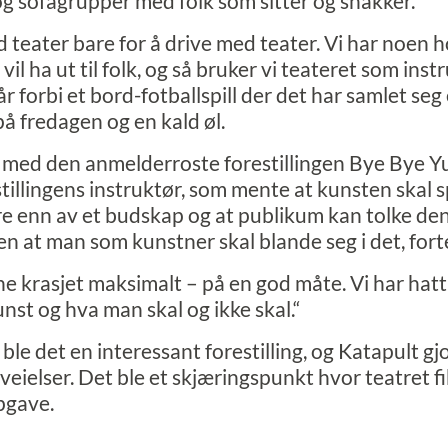
og sofagrupper med folk som sitter og snakker.
d teater bare for å drive med teater. Vi har noen 
vil ha ut til folk, og så bruker vi teateret som inst
r forbi et bord-fotballspill der det har samlet seg e
på fredagen og en kald øl.
 med den anmelderroste forestillingen Bye Bye Y
tillingens instruktør, som mente at kunsten skal s
re enn av et budskap og at publikum kan tolke den
en at man som kunstner skal blande seg i det, fort
e krasjet maksimalt – på en god måte. Vi har hatt
nst og hva man skal og ikke skal.“
le det en interessant forestilling, og Katapult gj
veielser. Det ble et skjæringspunkt hvor teatret f
pgave.