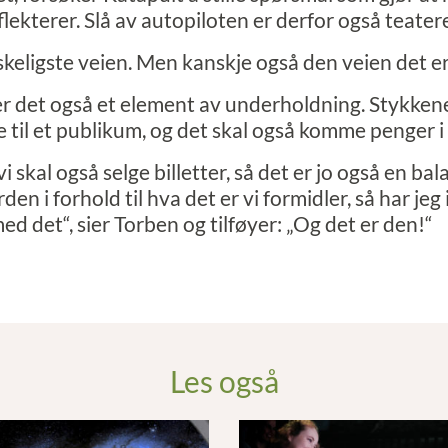
flekterer.
Slå av autopiloten
er derfor også teater
skeligste veien. Men kanskje også den veien det er
er det også et element av underholdning. Stykken
e til et publikum, og det skal også komme penger i
 vi skal også selge billetter, så det er jo også en b
rden i forhold til hva det er vi formidler, så har j
d det“, sier Torben og tilføyer: „Og det er den!“
Les også