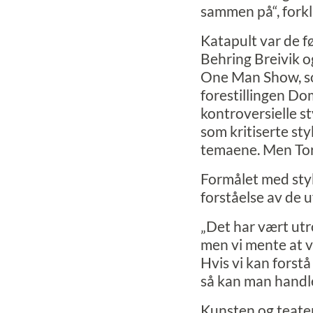
sammen på“, forkl
Katapult var de fø
Behring Breivik o
One Man Show
, 
forestillingen
Dom
kontroversielle s
som kritiserte sty
temaene. Men Torbe
Formålet med sty
forståelse av de u
„Det har vært utr
men vi mente at vi
Hvis vi kan forstå
så kan man handl
Kunsten og teatere