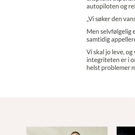
autopiloten og re
„Vi søker den van
Men selvfølgelig 
samtidig appeller
Vi skal jo leve, og
integriteten er i o
helst problemer me