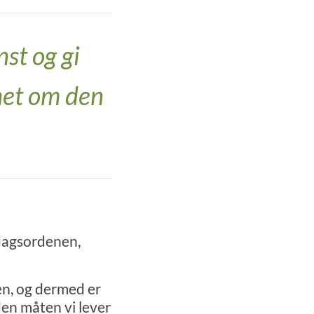
st og gi
het om den
 dagsordenen,
en, og dermed er
 den måten vi lever