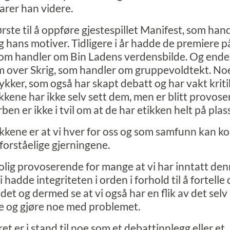
arer han videre.
rste til å oppføre gjestespillet
Manifest
, som han
g hans motiver. Tidligere i år hadde de premiere 
som handler om Bin Ladens verdensbilde. Og endel
 over Skrig
, som handler om gruppevoldtekt. N
tykker, som også har skapt debatt og har vakt kri
kkene har ikke selv sett dem, men er blitt provose
n er ikke i tvil om at de har etikken helt på plass
kkene er at vi hver for oss og som samfunn kan
forståelige gjerningene.
olig provoserende for mange at vi har inntatt den
 hadde integriteten i orden i forhold til å fortelle 
 det og dermed se at vi også har en flik av det se
e og gjøre noe med problemet.
t er i stand til noe som et debattinnlegg eller et