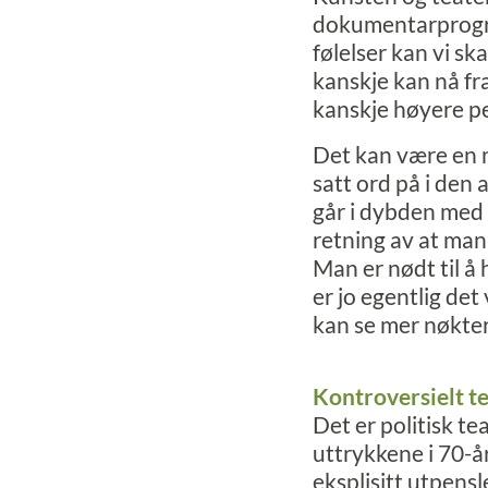
dokumentarprogra
følelser kan vi sk
kanskje kan nå fra
kanskje høyere pe
Det kan være en m
satt ord på i den
går i dybden med n
retning av at man
Man er nødt til å
er jo egentlig det
kan se mer nøktern
Kontroversielt t
Det er politisk te
uttrykkene i 70-å
eksplisitt utpensl