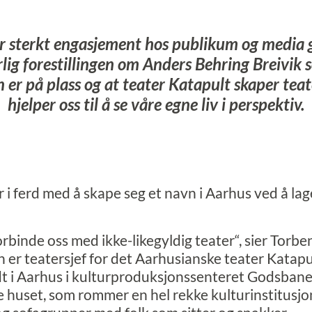
r sterkt engasjement hos publikum og media 
ærlig forestillingen om Anders Behring Breivik
 er på plass og at teater Katapult skaper teat
hjelper oss til å se våre egne liv i perspektiv.
 i ferd med å skape seg et navn i Aarhus ved å lage
rbinde oss med ikke-likegyldig teater“, sier Torben
an er teatersjef for det Aarhusianske teater Katap
t i Aarhus i kulturproduksjonssenteret Godsbanen
 huset, som rommer en hel rekke kulturinstitusjo