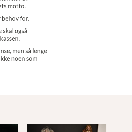
ets motto.
 behov for.
e skal også
 kassen.
alanse, men så lenge
eg ikke noen som