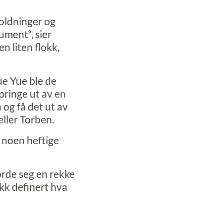
holdninger og
rument“, sier
n liten flokk,
ue Yue ble de
pringe ut av en
 og få det ut av
eller Torben.
 noen heftige
orde seg en rekke
ikk definert hva