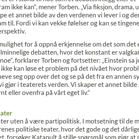
m ikke kan“, mener Torben. „Via fiksjon, drama, 
ape et annet bilde av den verdenen vi lever i og d
m til. Fordi vi kan vekke følelser og kan se tingen
rspektiv.
ulighet for å oppnå erkjennelse om det som det e
 alminnelige debatten, hvor det konstant er valgka
oe“, forklarer Torben og fortsetter: „Einstein sa j
 ikke kan løse et problem på det nivået hvor prob
 heve seg opp over det og se på det fra en annen s
 vi gjør i teaterets verden. Vi skaper et annet bilde
t eller ovenfra på vårt eget liv.“
eater
ater uten å være partipolitisk. I motsetning til de 
renes politiske teater, hvor det gode og det dårli
et, forsøker Katapult å stille spørsmål som gjør at