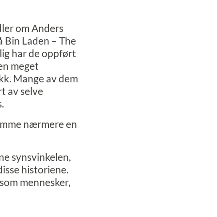
dler om Anders
på
Bin Laden – The
ig har de oppført
oen meget
tikk. Mange av dem
rt av selve
.
 komme nærmere en
ne synsvinkelen,
disse historiene.
lv som mennesker,