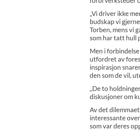
forbi verksteder 
„Vi driver ikke me
budskap vi gjerne 
Torben, mens vi gå
som har tatt hull 
Men i forbindelse
utfordret av fores
inspirasjon snare
den som de vil, ut
„De to holdningen
diskusjoner om ku
Av det dilemmaet b
interessante over
som var deres op