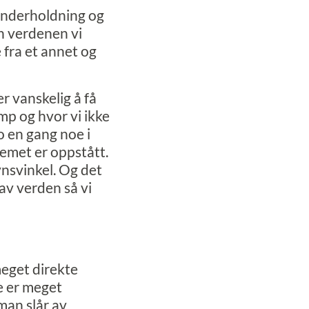
underholdning og
en verdenen vi
e fra et annet og
r vanskelig å få
mp og hvor vi ikke
o en gang noe i
lemet er oppstått.
ynsvinkel. Og det
 av verden så vi
meget direkte
ge er meget
 man slår av