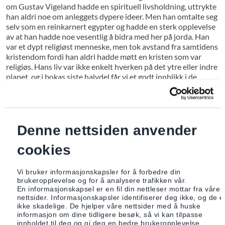
om Gustav Vigeland hadde en spirituell livsholdning, uttrykte
han aldri noe om anleggets dypere ideer. Men han omtalte seg
selv som en reinkarnert egypter og hadde en sterk opplevelse
av at han hadde noe vesentlig å bidra med her på jorda. Han
var et dypt religiøst menneske, men tok avstand fra samtidens
kristendom fordi han aldri hadde møtt en kristen som var
religiøs. Hans liv var ikke enkelt hverken på det ytre eller indre
planet, og i bokas siste halvdel får vi et godt innblikk i de
mange utfordringene han ble stilt ovenfor. Denne delen
avsluttes med ordene «Så liten, men likevel så stor».
Det viktigste i boka er imidlertid hvordan Lilleberta Sandved
viser oss detaljer i – og sammenhenger mellom – de ulike
Denne nettsiden anvender
skulpturene. Livets mange polariteter fremvises her med dyp
psykologisk og eksistensiell innsikt. Det å vandre i parken kan
cookies
gi en økt bevissthet om livets mange utfordringer. Boka
inspirerer til å utforske parken videre. Selv om kanskje ikke
Vi bruker informasjonskapsler for å forbedre din
alle lesere vil samstemme i det esoteriske perspektivet er
brukeropplevelse og for å analysere trafikken vår.
denne boka en god hjelp til det vi alle trenger, nemlig
En informasjonskapsel er en fil din nettleser mottar fra våre
inspirasjon til å se og til å fordype oss i det vi ser.
nettsider. Informasjonskapsler identifiserer deg ikke, og de e
ikke skadelige. De hjelper våre nettsider med å huske
Boka har engelsk tekst som går parallelt med den norske og
informasjon om dine tidligere besøk, så vi kan tilpasse
mange flotte fotografier tatt av Gottfried Fjeldså.
innholdet til deg og gi deg en bedre brukeropplevelse.