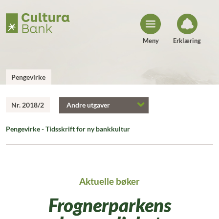
H
o
p
p
t
i
Meny
Erklæring
l
i
n
n
h
Pengevirke
o
l
d
Nr. 2018/2
Andre utgaver
Pengevirke - Tidsskrift for ny bankkultur
Aktuelle bøker
Frognerparkens