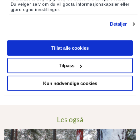
Du velger selv om du vil godta informasjonskapsler eller
gjøre egne innstillinger.
Detaljer
Lilleberta Sandved
Vigelandsparken – en esoterisk guide.
Tillat alle cookies
Paradigmeskifte forlag 2017
Tilpass
ISBN: 9788293235248
Kun nødvendige cookies
Les også