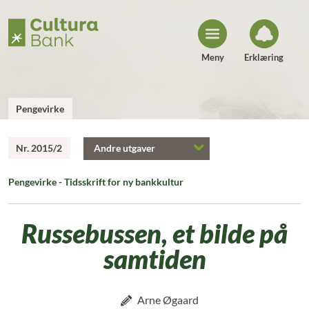
H
o
p
p
t
i
Meny
Erklæring
l
i
n
n
h
Pengevirke
o
l
d
Nr. 2015/2
Andre utgaver
Pengevirke - Tidsskrift for ny bankkultur
Russebussen, et bilde på
samtiden
Arne Øgaard