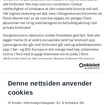
alle forbruker like mye som oss nordmenn. Global
rettferdighet vil innebære at vårt materielle forbruk må ned.
Vår logiske tenkning vet det, men i Norgesbussen forventer de
fleste likevel mer av alt som kan kjøpes for penger. Flere
økonomer har til og med beregnet en betydelig økning i det
private forbruket.
Norgesbussens oljemotor holder fremdeles god fart. Ikke alle
legger merke til at andre europeiske land har bremset opp.
Lønningene der går ned, forbruket går ned og arbeidsløsheten
opp. I Sør- og Øst-Europa er det mange med høy utdannelse
som er i ferd med å oppgi drømmen om en jobb. I flere
afrikanske land er det oppgang, likevel risikerer titusenvis
fortsatt livet for å få en liten del av den europeiske velstanden.
I Asia jobber mange helsa av seg uten særlig inntekt for at vi
skal kunne fortsette å øke vårt forbruk. Markedsøkonomien
har ikke klart å skape en rettferdig fordeling av
arbeidsoppgaver og materielle goder, den kommunistiske
Denne nettsiden anvender
planøkonomien klarte det i enda mindre grad. I landene med
cookies
‘kommunistisk markedsøkonomi’ er veksten størst, men
fordelingen oftest elendig. Det trengs åpenbart helt nye
former for økonomi, men det er få som lytter til de som har
Vi bruker informasjonskapsler for å forbedre din