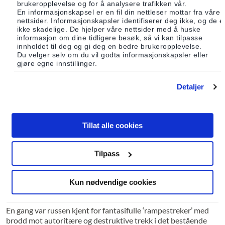
alternative tanker.
brukeropplevelse og for å analysere trafikken vår.
En informasjonskapsel er en fil din nettleser mottar fra våre
Russebussen kan bli en nedtur, en fest langt under
nettsider. Informasjonskapsler identifiserer deg ikke, og de e
forhåpningene. I Norgesbussen er det også stadig flere som
ikke skadelige. De hjelper våre nettsider med å huske
opplever ferden som tom og meningsløs. Selv om den ytre
informasjon om dine tidligere besøk, så vi kan tilpasse
utviklingen går jevnt oppover, kan det gå fort nedover i den
innholdet til deg og gi deg en bedre brukeropplevelse.
Du velger selv om du vil godta informasjonskapsler eller
indre. Psykiske plager er blitt et betydelig problem. Den ville
gjøre egne innstillinger.
ferden med forbruk og ytre perfeksjon gir ikke den
meningsfylden og indre styrken som trengs i et moderne liv. I
mangfoldet av skjermpåfunn og ytre stas er det lettere å miste
Detaljer
seg selv enn å finne den kunnskapen og erfaringen som trengs
for å bli et selvstendig individ og omtenksomt medmenneske.
Russebussene er parkert og eksamen forhåpentlig bestått. De
Tillat alle cookies
unge har noen uker eller år til ettertanke før de eventuelt
oppdager at de er på full fart med Norgesbussen.
Norgesbussen dundrer på kontinuerlig så lenge den kan suge
Tilpass
opp olje. I en slik situasjon er det viktig at også vi andre prøver
å bremse ned og finne litt ro, i det minste kan vi bruke ferien til
Kun nødvendige cookies
å tenke litt over om vi egentlig er på vei i riktig retning og om
det i det hele tatt finnes alternativer.
En gang var russen kjent for fantasifulle ‘rampestreker’ med
brodd mot autoritære og destruktive trekk i det bestående