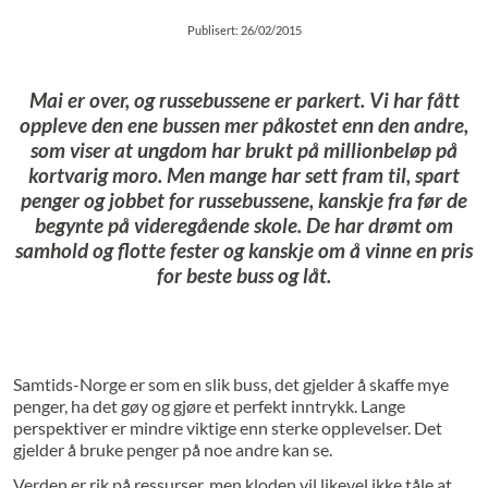
Publisert: 26/02/2015
Mai er over, og russebussene er parkert. Vi har fått
oppleve den ene bussen mer påkostet enn den andre,
som viser at ungdom har brukt på millionbeløp på
kortvarig moro. Men mange har sett fram til, spart
penger og jobbet for russebussene, kanskje fra før de
begynte på videregående skole. De har drømt om
samhold og flotte fester og kanskje om å vinne en pris
for beste buss og låt.
Samtids-Norge er som en slik buss, det gjelder å skaffe mye
penger, ha det gøy og gjøre et perfekt inntrykk. Lange
perspektiver er mindre viktige enn sterke opplevelser. Det
gjelder å bruke penger på noe andre kan se.
Verden er rik på ressurser, men kloden vil likevel ikke tåle at