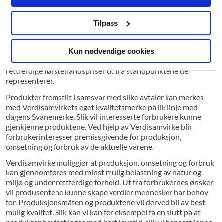
har kommet på talefot med hverandre.
Kommunikasjon om et produkt vil kunne føre til større
Tilpass
gjensidig bevissthet rundt de praktiske og økonomiske
forhold ved produksjon og handel og om rådende
verdioppfatninger. Derfor vil partene kunne inngå avtaler om
Kun nødvendige cookies
produksjons -, produkt- og distribusjonskvaliteter og
rettferdige førstehåndspriser ut fra standpunktene de
representerer.
Produkter fremstilt i samsvar med slike avtaler kan merkes
med Verdisamvirkets eget kvalitetsmerke på lik linje med
dagens Svanemerke. Slik vil interesserte forbrukere kunne
gjenkjenne produktene. Ved hjelp av Verdisamvirke blir
forbrukerinteresser premissgivende for produksjon,
omsetning og forbruk av de aktuelle varene.
Verdisamvirke muliggjør at produksjon, omsetning og forbruk
kan gjennomføres med minst mulig belastning av natur og
miljø og under rettferdige forhold. Ut fra forbrukernes ønsker
vil produsentene kunne skape verdier mennesker har behov
for. Produksjonsmåten og produktene vil derved bli av best
mulig kvalitet. Slik kan vi kan for eksempel få en slutt på at
produkter bevisst lages med kort levetid, slik vi har sett innen