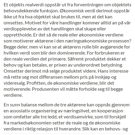
Et objekts realverdi oppstår ut fra forventningen om objektets
behovsdekkende funksjon. Økonomisk verdi derimot oppstår
ikke ut fra hva objektet skal brukes til, men at det kan
omsettes. Motivet for våre handlinger kommer alltid an på vår
verdiopplevelse av det handlingen skal skape eller
opprettholde. Er det så de reale eller økonomiske verdiene
som motiverer aktørene i den næringsøkonomiske prosessen?
Begge deler, men vi kan se at aktørens rolle blir avgjørende for
hvilken verdi som blir den dominerende. For forbrukeren er
den reale verdien det primære. Såfremt produktet dekker et
behov og kan betales, er prisen av underordnet betydning.
Omsetter derimot må selge produktet videre. Hans interesse
må rette seg mot differansen mellom pris på innkjøp og
videresalg. Profitten, de økonomiske verdiene, blir det
motiverende. Produsenten vil måtte forholde seg til begge
verdiene.
En sunn balanse mellom de tre aktørene kan oppnås gjennom
en assosiativ organisering av næringslivet, en kooperasjon
som omfatter alle tre ledd, et verdisamvirke, som til forskjell
fra markedsøkonomien setter de reale og de økonomiske
verdiene i riktig relasjon til hverandre. Slik kan en behovs- og
kooperativ økonomi skapes: Verdisamvirke er en assosiasjon,