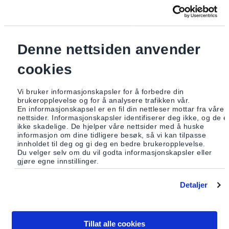
et forum for kommunikasjon og avtaler rundt aktuelle
produkt. Formålet er forlik mellom interesser ut fra
produksjons- og omsetningsleddene og interesser ut fra et
forbrukerstandpunkt.
Denne nettsiden anvender
Som forbruker stiller jeg tre spørsmål mht. produktets
cookies
realverdi.
Kvaliteten: Har produktet funksjonen jeg ønsker? Gir
Vi bruker informasjonskapsler for å forbedre din
produktet meg mulighet til å gjennomføre det jeg anser som
brukeropplevelse og for å analysere trafikken vår.
En informasjonskapsel er en fil din nettleser mottar fra våre
verdifullt i livet?
nettsider. Informasjonskapsler identifiserer deg ikke, og de e
Natur og miljø: Hvilke konsekvenser har fremstillings- og
ikke skadelige. De hjelper våre nettsider med å huske
informasjon om dine tidligere besøk, så vi kan tilpasse
fraktemåten?
innholdet til deg og gi deg en bedre brukeropplevelse.
Mellommenneskelige forhold: Er handelens verdiutveksling
Du velger selv om du vil godta informasjonskapsler eller
gjøre egne innstillinger.
rettferdig?
Aktørene i både produksjons- og omsetnings- og i
Detaljer
forbrukerleddet er klare over at en eller annen form for
samhandling uansett vil måtte finne sted. Enighet rundt
hvordan produksjon, transport og prissetting skal foregå
trenger derfor ikke bli særlig problematisk når partene først
Tillat alle cookies