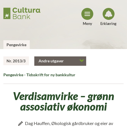
H
o
p
p
t
i
Meny
Erklæring
l
i
n
n
h
Pengevirke
o
l
d
Nr. 2013/3
Andre utgaver
Pengevirke - Tidsskrift for ny bankkultur
Verdisamvirke – grønn
assosiativ økonomi
Dag Hauffen, Økologisk gårdbruker og eier av