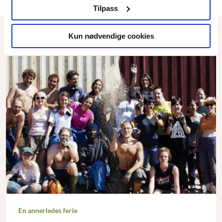
Tilpass
Les også
Kun nødvendige cookies
En annerledes ferie