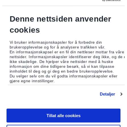
kan renter benyttes til driftskostnader. Ved direkte demokrati
bestemmer ‘fredsskatteyterne’ hvilke prosjektsøknader som
skal motta midler.
Denne nettsiden anvender
I 2012 ble nesten 54 000 betalt inn til fondet. I 2013 ca.10 000
mer. I 2013 ble størstedelen av midlene tildelt prosjektet
Fra
cookies
soldater og tanks til jordmødre for fred i Afghanistan
.
Jordmødrene i Afghanistan har en unik rolle i et
Vi bruker informasjonskapsler for å forbedre din
mannsdominert samfunn. De kan ta utdanning og støtte
brukeropplevelse og for å analysere trafikken vår.
fødende kvinner på ulike vis. Dette prosjektet vil sette
En informasjonskapsel er en fil din nettleser mottar fra våre
kunnskap om fred og konfliktløsing på dagsorden i
nettsider. Informasjonskapsler identifiserer deg ikke, og de e
jordmorutdanningen. Aftenpostens utenrikskorrespondent i
ikke skadelige. De hjelper våre nettsider med å huske
informasjon om dine tidligere besøk, så vi kan tilpasse
Sør-Asia, Kristin Solberg, har bodd i Afghanistan og har
innholdet til deg og gi deg en bedre brukeropplevelse.
skrevet boken
Livets skole
om jordmorutdanningen der. Noen
Du velger selv om du vil godta informasjonskapsler eller
av personene beskrevet i boken, blant annet dr. Khadija, vil
gjøre egne innstillinger.
delta i gjennomføringen av prosjektet i Kabul.
Mer informasjon og skjema for å registrere deg som
Detaljer
‘fredsskatteyter’ finner du på
www.norgesfredsfond.no
25. april er fristen for å søke om prosjektmidler fra Norges
Fredsfond.
Tillat alle cookies