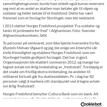
samvittighetsgrunner, burde hver enkelt også kunne reservere
seg mot at en andel av skatten man betaler går til våpen og
soldater og heller betale til et fredsfond. Dette har vært
fremmet som et forslag for Stortinget, men ble nedstemt.
I 2013 støttet Norges Fredsfond prosjektet ‘Fra soldater og
tanks til jordmødre for fred“ i Afghanistan. Foto: Svenske
Afghanistankomiteen, SAK
To personer på seminaret, som ikke kjente hverandre fra før,
Øystein Melvær Øgaard og jeg, ble enige om å benytte vår
sivile frimodighet og etablere Norges Fredsfond, som om
Stortinget hadde godkjent forslaget. Det har vi gjort.
Organisasjonen ble etablert sommeren 2012, og mange har
tegnet avtale om årlig innbetaling av „fredsskatt“. Foreløpig er
det snakk om frivillig ekstra innbetaling, da andelen til
militæret fortsatt går fra skatteseddelen. Pr. i dag har 82
personer valgt å markere sitt standpunkt ved å tegne avtale
om årlig ‘fredsskatt’.
Norges Fredsfond benytter Cultura Bank som sin bank. Alt
som betales inn, går direkte til freds- og forsoningsformål.
Driftskostnader dekkes av styremedlemmene privat. På sikt