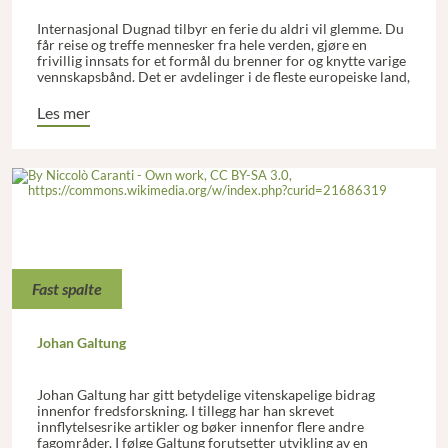
Internasjonal Dugnad tilbyr en ferie du aldri vil glemme. Du
får reise og treffe mennesker fra hele verden, gjøre en
frivillig innsats for et formål du brenner for og knytte varige
vennskapsbånd. Det er avdelinger i de fleste europeiske land,
foruten en del i Afrika, Asia og Amerika.
Les mer
Fast spalte
Johan Galtung
Johan Galtung har gitt betydelige vitenskapelige bidrag
innenfor fredsforskning. I tillegg har han skrevet
innflytelsesrike artikler og bøker innenfor flere andre
fagområder. I følge Galtung forutsetter utvikling av en