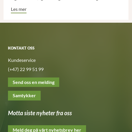
fredsskapende økonomi strukturelle endringer, det er med
andre ord ikke tilstrekkelig å dempe de negative
Les mer
symptomene innenfor rammene av dagens økonomiske
system.
KONTAKT OSS
Kundeservice
(+47) 22 99 51 99
Send oss en melding
Samtykker
Motta siste nyheter fra oss
Meld deg på vårt nyhetsbrev her