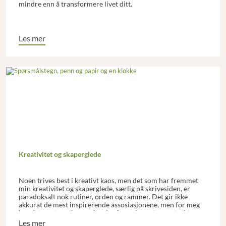
mindre enn å transformere livet ditt.
Les mer
Kreativitet og skaperglede
Noen trives best i kreativt kaos, men det som har fremmet
min kreativitet og skaperglede, særlig på skrivesiden, er
paradoksalt nok rutiner, orden og rammer. Det gir ikke
akkurat de mest inspirerende assosiasjonene, men for meg
har det vært en aha-opplevelse å oppdage at mer struktur
kan gi mer skaperkraft.
Les mer