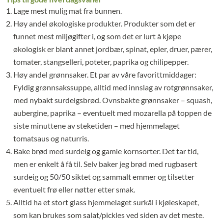
Lage mest mulig mat fra bunnen.
Høy andel økologiske produkter. Produkter som det er
funnet mest miljøgifter i, og som det er lurt å kjøpe
økologisk er blant annet jordbær, spinat, epler, druer, pærer,
tomater, stangselleri, poteter, paprika og chilipepper.
Høy andel grønnsaker. Et par av våre favorittmiddager:
Fyldig grønnsakssuppe, alltid med innslag av rotgrønnsaker,
med nybakt surdeigsbrød. Ovnsbakte grønnsaker – squash,
aubergine, paprika – eventuelt med mozarella på toppen de
siste minuttene av steketiden – med hjemmelaget
tomatsaus og naturris.
Bake brød med surdeig og gamle kornsorter. Det tar tid,
men er enkelt å få til. Selv baker jeg brød med rugbasert
surdeig og 50/50 siktet og sammalt emmer og tilsetter
eventuelt frø eller nøtter etter smak.
Alltid ha et stort glass hjemmelaget surkål i kjøleskapet,
som kan brukes som salat/pickles ved siden av det meste.