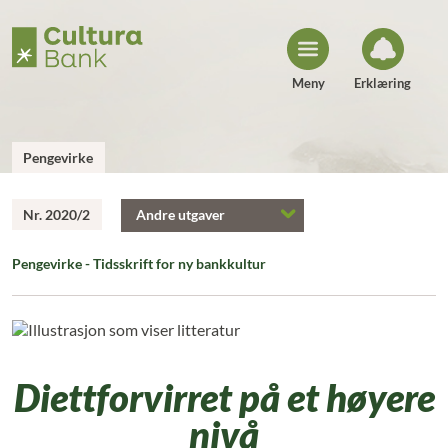
H
o
p
p
t
i
Meny
Erklæring
l
i
n
n
h
Pengevirke
o
l
d
Nr. 2020/2
Andre utgaver
Pengevirke - Tidsskrift for ny bankkultur
Diettforvirret på et høyere
nivå