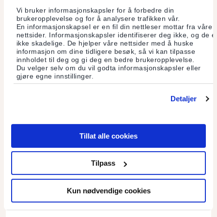
Vi bruker informasjonskapsler for å forbedre din
brukeropplevelse og for å analysere trafikken vår.
En informasjonskapsel er en fil din nettleser mottar fra våre
nettsider. Informasjonskapsler identifiserer deg ikke, og de e
ikke skadelige. De hjelper våre nettsider med å huske
informasjon om dine tidligere besøk, så vi kan tilpasse
innholdet til deg og gi deg en bedre brukeropplevelse.
Du velger selv om du vil godta informasjonskapsler eller
gjøre egne innstillinger.
Detaljer
Tillat alle cookies
Kunnskap til middag
Tilpass
Matnyttig forskning viser vei til bærekraftig kosthold.
Kun nødvendige cookies
Stiftelsen Kore hjelper deg til gode matvalg.