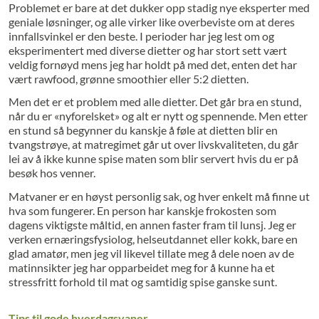
Problemet er bare at det dukker opp stadig nye eksperter med
geniale løsninger, og alle virker like overbeviste om at deres
innfallsvinkel er den beste. I perioder har jeg lest om og
eksperimentert med diverse dietter og har stort sett vært
veldig fornøyd mens jeg har holdt på med det, enten det har
vært rawfood, grønne smoothier eller 5:2 dietten.
Men det er et problem med alle dietter. Det går bra en stund,
når du er «nyforelsket» og alt er nytt og spennende. Men etter
en stund så begynner du kanskje å føle at dietten blir en
tvangstrøye, at matregimet går ut over livskvaliteten, du går
lei av å ikke kunne spise maten som blir servert hvis du er på
besøk hos venner.
Matvaner er en høyst personlig sak, og hver enkelt må finne ut
hva som fungerer. En person har kanskje frokosten som
dagens viktigste måltid, en annen faster fram til lunsj. Jeg er
verken ernæringsfysiolog, helseutdannet eller kokk, bare en
glad amatør, men jeg vil likevel tillate meg å dele noen av de
matinnsikter jeg har opparbeidet meg for å kunne ha et
stressfritt forhold til mat og samtidig spise ganske sunt.
Tips til gode hverdagsvaner