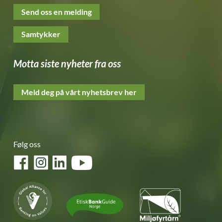
Send oss en melding
Samtykker
Motta siste nyheter fra oss
Meld deg på vårt nyhetsbrev her
Følg oss
Facebook
Instagram
LinkedIn
YouTube