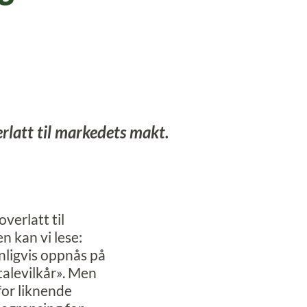
verlatt til markedets makt.
overlatt til
n kan vi lese:
anligvis oppnås på
talevilkår». Men
for liknende