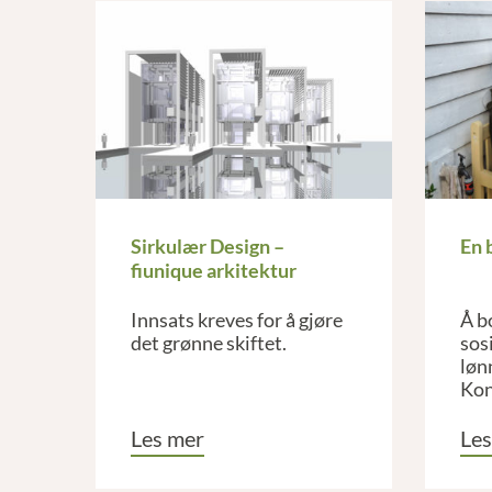
Sirkulær Design –
En 
fiunique arkitektur
Innsats kreves for å gjøre
Å bo
det grønne skiftet.
sos
løn
Kon
gjør
kje
Les mer
Les
hve