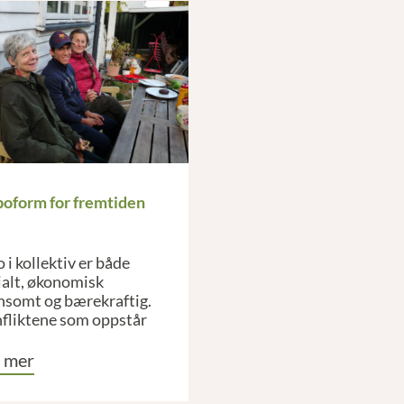
boform for fremtiden
 i kollektiv er både
ialt, økonomisk
nsomt og bærekraftig.
fliktene som oppstår
 bare at vi blir bedre
nt med oss selv og
 mer
randre.