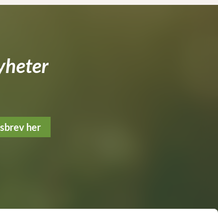
yheter
tsbrev her