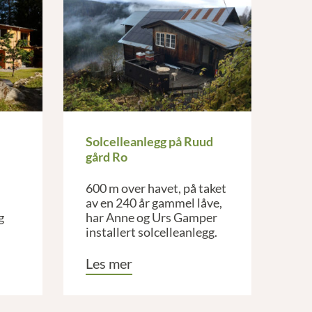
Solcelleanlegg på Ruud
gård Ro
600 m over havet, på taket
av en 240 år gammel låve,
g
har Anne og Urs Gamper
installert solcelleanlegg.
Les mer