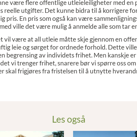
ne være flere offentlige utleieleiligheter med en p
ns reelle utgifter. Det kunne bidra til å korrigere f
tig pris. En pris som også kan være sammenligning
med ville det være mulig å anmelde alle som tar en
vil være at all utleie måtte skje gjennom en offen
ftig leie og sørget for ordnede forhold. Dette vil
en begrensing av individets frihet. Men kanskje er
t vi trenger frihet, snarere bør vi spørre oss om 
r skal frigjøres fra fristelsen til å utnytte hvera
Les også