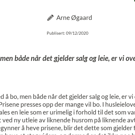
Arne Øgaard
Publisert: 09/12/2020
 men både når det gjelder salg og leie, er vi o
d å bo, men både når det gjelder salg og leie, er vi 
risene presses opp der mange vil bo. I husleielove
les en leie som er urimelig i forhold til det som v
 ved ny utleie av liknende husrom på liknende av
gynner å heve prisene, blir det dette som gjelder 