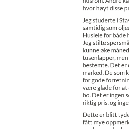
husrom. Andre kan
hvor høyt disse pr
Jeg studerte i St
samtidig som olje
Husleie for både h
Jeg stilte spørsm
kunne øke månedsl
tusenlapper, men 
bestemte. Det er d
marked. De som k
for gode forretni
være glade for at d
bo. Det er ingen 
riktig pris, og in
Dette er blitt tyd
fått mye oppmerks