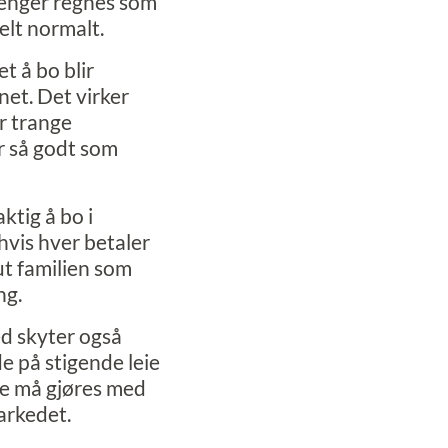
penger regnes som
elt normalt.
t å bo blir
net. Det virker
r trange
er så godt som
ktig å bo i
 hvis hver betaler
ut familien som
ng.
ed skyter også
e på stigende leie
noe må gjøres med
arkedet.