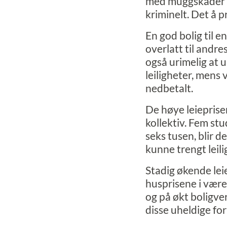
med muggskader og
kriminelt. Det å 
En god bolig til e
overlatt til andre
også urimelig at 
leiligheter, mens 
nedbetalt.
De høye leieprise
kollektiv. Fem stu
seks tusen, blir 
kunne trengt leili
Stadig økende leie
husprisene i være
og på økt boligve
disse uheldige fo