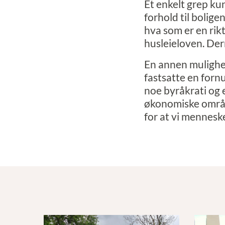
Et enkelt grep kun
forhold til bolige
hva som er en rik
husleieloven. Der
En annen mulighet 
fastsatte en fornu
noe byråkrati og 
økonomiske område
for at vi menneske