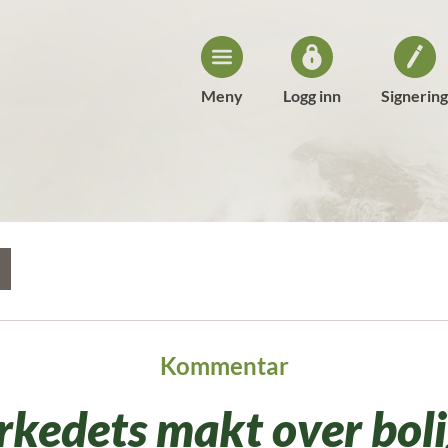
Meny
Logg inn
Signering
Kommentar
kedets makt over bol