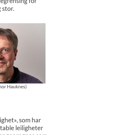
begrensing for
 stor.
hor Hauknes)
lighet», som har
able leiligheter