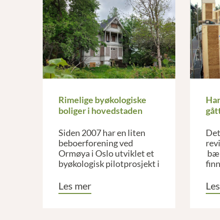
Rimelige byøkologiske
Har
boliger i hovedstaden
gåt
Siden 2007 har en liten
Det
beboerforening ved
rev
Ormøya i Oslo utviklet et
bær
byøkologisk pilotprosjekt i
fin
samarbeid med Oslo
kommune. Foreningen
Les mer
Les
holder til i en gammel
sveitservilla.