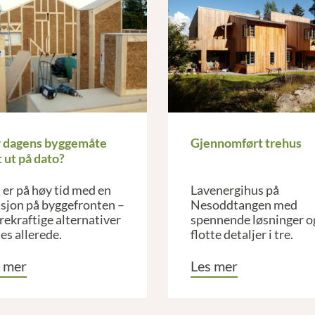
 dagens byggemåte
Gjennomført trehus
t ut på dato?
 er på høy tid med en
Lavenergihus på
isjon på byggefronten –
Nesoddtangen med
ekraftige alternativer
spennende løsninger o
nes allerede.
flotte detaljer i tre.
 mer
Les mer