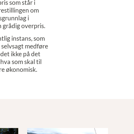
ris som står i
orestillingen om
sgrunnlag i
 grådig overpris.
tlig instans, som
le selvsagt medføre
 det ikke på det
hva som skal til
ndre økonomisk.