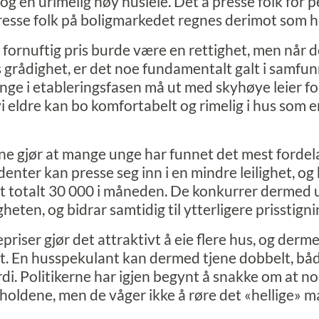
 en urimelig høy husleie. Det å presse folk for 
presse folk på boligmarkedet regnes derimot som h
n fornuftig pris burde være en rettighet, men når de
s grådighet, er det noe fundamentalt galt i samfun
unge i etableringsfasen må ut med skyhøye leier fo
vi eldre kan bo komfortabelt og rimelig i hus som 
ne gjør at mange unge har funnet det mest fordela
denter kan presse seg inn i en mindre leilighet, og
det totalt 30 000 i måneden. De konkurrer dermed 
gheten, og bidrar samtidig til ytterligere prisstigni
priser gjør det attraktivt å eie flere hus, og derm
t. En husspekulant kan dermed tjene dobbelt, båd
rdi. Politikerne har igjen begynt å snakke om at 
rholdene, men de våger ikke å røre det «hellige» m