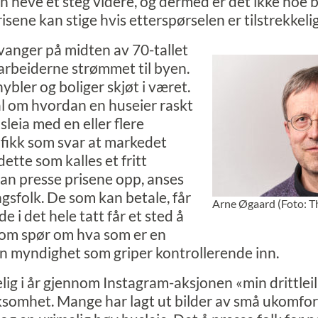
 heve et steg videre, og dermed er det ikke noe 
isene kan stige hvis etterspørselen er tilstrekkelig
avanger på midten av 70-tallet
arbeiderne strømmet til byen.
ybler og boliger skjøt i været.
ål om hvordan en huseier raskt
eia med en eller flere
fikk som svar at markedet
ette som kalles et fritt
an presse prisene opp, anses
ngsfolk. De som kan betale, får
Arne Øgaard (Foto: T
e i det hele tatt får et sted å
som spør om hva som er en
gen myndighet som griper kontrollerende inn.
elig i år gjennom Instagram-aksjonen «min drittlei
omhet. Mange har lagt ut bilder av små ukomfort