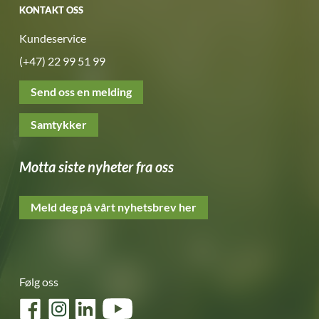
KONTAKT OSS
Kundeservice
(+47) 22 99 51 99
Send oss en melding
Samtykker
Motta siste nyheter fra oss
Meld deg på vårt nyhetsbrev her
Følg oss
Facebook
Instagram
LinkedIn
YouTube