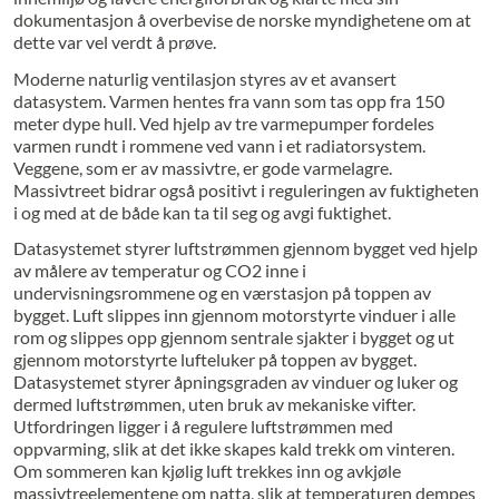
dokumentasjon å overbevise de norske myndighetene om at
dette var vel verdt å prøve.
Moderne naturlig ventilasjon styres av et avansert
datasystem. Varmen hentes fra vann som tas opp fra 150
meter dype hull. Ved hjelp av tre varmepumper fordeles
varmen rundt i rommene ved vann i et radiatorsystem.
Veggene, som er av massivtre, er gode varmelagre.
Massivtreet bidrar også positivt i reguleringen av fuktigheten
i og med at de både kan ta til seg og avgi fuktighet.
Datasystemet styrer luftstrømmen gjennom bygget ved hjelp
av målere av temperatur og CO2 inne i
undervisningsrommene og en værstasjon på toppen av
bygget. Luft slippes inn gjennom motorstyrte vinduer i alle
rom og slippes opp gjennom sentrale sjakter i bygget og ut
gjennom motorstyrte lufteluker på toppen av bygget.
Datasystemet styrer åpningsgraden av vinduer og luker og
dermed luftstrømmen, uten bruk av mekaniske vifter.
Utfordringen ligger i å regulere luftstrømmen med
oppvarming, slik at det ikke skapes kald trekk om vinteren.
Om sommeren kan kjølig luft trekkes inn og avkjøle
massivtreelementene om natta, slik at temperaturen dempes