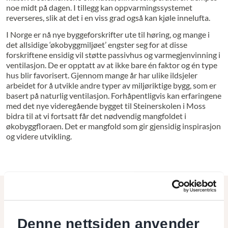
noe midt på dagen. I tillegg kan oppvarmingssystemet
reverseres, slik at det i en viss grad også kan kjøle innelufta.
I Norge er nå nye byggeforskrifter ute til høring, og mange i
det allsidige ‘økobyggmiljøet’ engster seg for at disse
forskriftene ensidig vil støtte passivhus og varmegjenvinning i
ventilasjon. De er opptatt av at ikke bare én faktor og én type
hus blir favorisert. Gjennom mange år har ulike ildsjeler
arbeidet for å utvikle andre typer av miljøriktige bygg, som er
basert på naturlig ventilasjon. Forhåpentligvis kan erfaringene
med det nye videregående bygget til Steinerskolen i Moss
bidra til at vi fortsatt får det nødvendig mangfoldet i
økobyggfloraen. Det er mangfold som gir gjensidig inspirasjon
og videre utvikling.
Les også
Denne nettsiden anvender