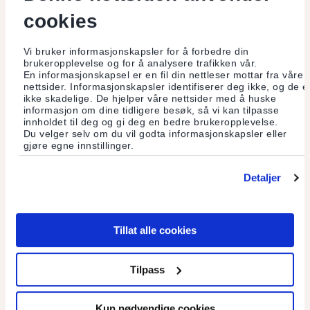
cookies
Vi bruker informasjonskapsler for å forbedre din
brukeropplevelse og for å analysere trafikken vår.
En informasjonskapsel er en fil din nettleser mottar fra våre
nettsider. Informasjonskapsler identifiserer deg ikke, og de e
ikke skadelige. De hjelper våre nettsider med å huske
informasjon om dine tidligere besøk, så vi kan tilpasse
innholdet til deg og gi deg en bedre brukeropplevelse.
Du velger selv om du vil godta informasjonskapsler eller
gjøre egne innstillinger.
Detaljer
Har dagens byggemåte gått ut på dato?
Tillat alle cookies
Det er på høy tid med en revisjon på byggefronten –
bærekraftige alternativer finnes allerede.
Tilpass
Les mer
Kun nødvendige cookies