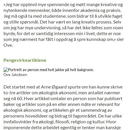
«Jeg har opplevd mye spennende og møtt mange kreative og
nytenkende mennesker, både innenfor akademia og praksis.
Jeg må også ta med studentene, som bidrar til å utvikle faget
og stille spørsmål. Det har vært en lang kreativ prosess. Selv
om jeg har mye undervisning, så har det ikke føltes som noen
byrde, for det er samtidig interessen min i livet, dette er noe
som jeg nærmest har fått i oppdrag å spre kunnskap om,» sier
Ove.
Pengevirkeartiklene
Ove Jakobsen
Det startet med at Arne Øgaard spurte om han kunne skrive
to-tre artikler om økologisk økonomi, men antallet nærmer
seg nå 60. Hver artikkel omtaler en person som har publisert
bøker og artikler som på en eller annen måte er relevant for
økologisk økonomi, og artikkelen gir et sammendrag av
personens hovedideer og bidrag til fagområdet. De har ulike
innfallsvinkler fra økologi, filosofi, religion og kultur. Hvor
imponerende dette arbeidet egentlig er tenker man kanskje