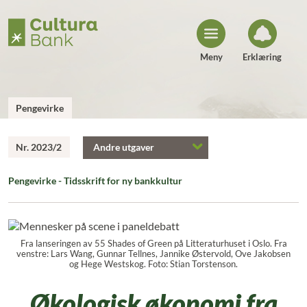
H
o
p
p
t
i
Meny
Erklæring
l
i
n
n
h
Pengevirke
o
l
d
Nr. 2023/2
Andre utgaver
Pengevirke - Tidsskrift for ny bankkultur
Fra lanseringen av 55 Shades of Green på Litteraturhuset i Oslo. Fra
venstre: Lars Wang, Gunnar Tellnes, Jannike Østervold, Ove Jakobsen
og Hege Westskog. Foto: Stian Torstenson.
Økologisk økonomi fra