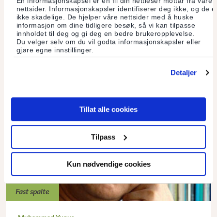
En informasjonskapsel er en fil din nettleser mottar fra våre
tydeligere.
nettsider. Informasjonskapsler identifiserer deg ikke, og de e
ikke skadelige. De hjelper våre nettsider med å huske
informasjon om dine tidligere besøk, så vi kan tilpasse
innholdet til deg og gi deg en bedre brukeropplevelse.
Les mer
Du velger selv om du vil godta informasjonskapsler eller
gjøre egne innstillinger.
Detaljer
Tillat alle cookies
Tilpass
Kun nødvendige cookies
Fast spalte