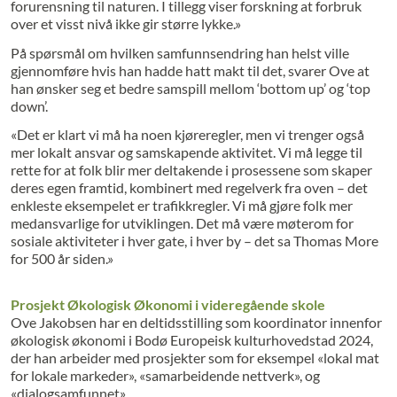
forurensning til naturen. I tillegg viser forskning at forbruk
over et visst nivå ikke gir større lykke.»
På spørsmål om hvilken samfunns­endring han helst ville
gjennomføre hvis han hadde hatt makt til det, svarer Ove at
han ønsker seg et bedre samspill mellom ‘bottom up’ og ‘top
down’.
«Det er klart vi må ha noen kjøreregler, men vi trenger også
mer lokalt ansvar og samskapende aktivitet. Vi må legge til
rette for at folk blir mer deltakende i prosessene som skaper
deres egen framtid, kombinert med regelverk fra oven – det
enkleste eksempelet er trafikkregler. Vi må gjøre folk mer
medansvarlige for utviklingen. Det må være møterom for
sosiale aktiviteter i hver gate, i hver by – det sa Thomas More
for 500 år siden.»
Prosjekt Økologisk Økonomi i videregående skole
Ove Jakobsen har en deltidsstilling som koordinator innenfor
økologisk økonomi i Bodø Europeisk kulturhovedstad 2024,
der han arbeider med prosjekter som for eksempel «lokal mat
for lokale markeder», «samarbeidende nettverk», og
«dialogsamfunnet».