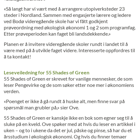
«Så langt har vi vært med å arrangere utopiverksteder 23
steder i Nordland. Sammen med engasjerte lærere og ledere
ved Bodø videregående skole har vi fått godkjent
prøveordning med økologisk økonomi 1 og 2 som programfag.
Etter prøveperioden kan faget bli landsdekkende.»
Planen er å invitere videregående skoler rundt i landet til å
være med på å utvikle faget videre. Interesserte oppfordres til
å ta kontakt!
Leseveiledning for 55 Shades of Green
55 Shades of Green er skrevet for vanlige mennesker, de som
leser Pengevirke og de som søker etter noe mer i økonomiens
verden.
«Poenget er ikke å gå rundt å huske alt, men finne svar på
spørsmål man grubler på,» sier Ove.
55 Shades of Green er kanskje ikke en bok som egner seg til å
sluke på en kveld. Ove spøker med at hvis du leser en artikkel i
uken – og to i ukene da det er jul, påske og pinse, så har du et
årsstudium i økologisk økonomi. Og hvis du finner temaer