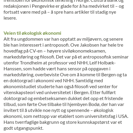
redaksjonen i Pengevirke er glade for å ha medvirket til – og
fortsatt være med på – å spre hans artikler til stadig nye
lesere.
Veien til økologisk økonomi
Alt fra ungdommen var han opptatt av miljøvern, og senere
ble han interessert i antroposofi. Ove Jakobsen har hele tre
hovedfag på CV-en – høyere siviløkonomeksamen,
markedsføring og filosofi. Det var på et antroposofisk seminar
utenfor Trondheim at professor ved NHH, Leif Holbæk-
Hanssen, som hadde vært hans sensor på oppgaven i
markedsføring, overbeviste Ove om å komme til Bergen og ta
en doktorgrad i økonomi ved NHH. Samtidig med
økonomistudiet studerte han også filosofi ved senter for
vitenskapsteori ved universitetet i Bergen. Etter fullført
doktorgrad og embetseksamen dukket det opp et fristende
tilbud, som førte Ove tilbake til hjembyen Bodø, der han var
invitert til å utvikle noe nytt og spennende – økologisk
økonomi, som nettopp var etablert som universitetsfag i USA.
Hans tverrfaglige bakgrunn og store kunnskapstørst var et
godt utgangspunkt.