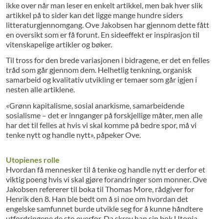
ikke over når man leser en enkelt artikkel, men bak hver slik
artikkel på to sider kan det ligge mange hundre siders
litteraturgjennomgang. Ove Jakobsen har gjennom dette fått
en oversikt som er få forunt. En sideeffekt er inspirasjon til
vitenskapelige artikler og bøker.
Til tross for den brede variasjonen i bidragene, er det en felles
tråd som går gjennom dem. Helhetlig tenkning, organisk
samarbeid og kvalitativ utvikling er temaer som går igjen i
nesten alle artiklene.
«Grønn kapitalisme, sosial anarkisme, samarbeidende
sosialisme – det er innganger på forskjellige måter, men alle
har det til felles at hvis vi skal komme på bedre spor, må vi
tenke nytt og handle nytt», påpeker Ove.
Utopienes rolle
Hvordan få mennesker til å tenke og handle nytt er derfor et
viktig poeng hvis vi skal gjøre forandringer som monner. Ove
Jakobsen refererer til boka til Thomas More, rådgiver for
Henrik den 8. Han ble bedt om å si noe om hvordan det
engelske samfunnet burde utvikle seg for å kunne håndtere
utfordringene de sto overfor. Da skrev han sin bok Utopia