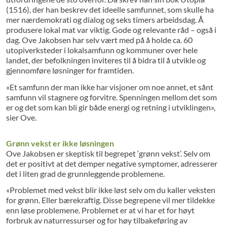
(1516), der han beskrev det ideelle samfunnet, som skulle ha
mer nærdemokrati og dialog og seks timers arbeidsdag. Å
produsere lokal mat var viktig. Gode og relevante råd – også i
dag. Ove Jakobsen har selv vært med på å holde ca. 60
utopiverksteder i lokalsamfunn og kommuner over hele
landet, der befolkningen inviteres til å bidra til å utvikle og
gjennomføre løsninger for framtiden.
«Et samfunn der man ikke har visjoner om noe annet, et sånt
samfunn vil stagnere og forvitre. Spenningen mellom det som
er og det som kan bli gir både energi og retning i utviklingen»,
sier Ove.
Grønn vekst er ikke løsningen
Ove Jakobsen er skeptisk til begrepet ‘grønn vekst’. Selv om
det er positivt at det demper negative symptomer, adresserer
det i liten grad de grunnleggende problemene.
«Problemet med vekst blir ikke løst selv om du kaller veksten
for grønn. Eller bærekraftig. Disse begrepene vil mer tildekke
enn løse problemene. Problemet er at vi har et for høyt
forbruk av naturressurser og for høy tilbakeføring av