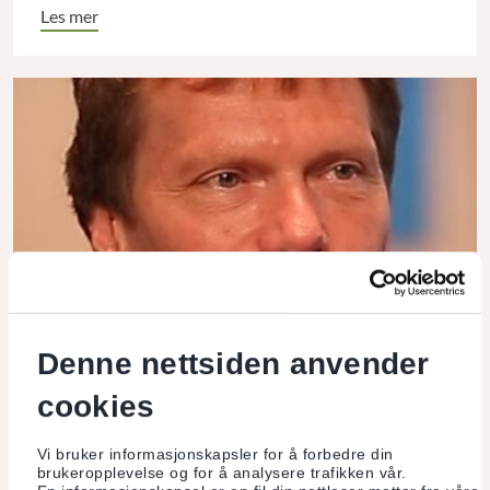
Les mer
Denne nettsiden anvender
Fast spalte
cookies
Hartmut Rosa
Vi bruker informasjonskapsler for å forbedre din
brukeropplevelse og for å analysere trafikken vår.
De negative konsekvensene av ubegrenset vekst er blitt