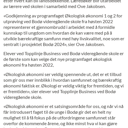
etter hvert kan bli landsdekkende. Lærebøker blir utarbeidet
av lærere ved skolen i samarbeid med Ove Jakobsen.
«Godkjenning av programfaget Økologisk økonomi 1 og 2 for
utprøving ved Bodø videregående skole fra høsten 2022
representerer et gjennombrudd i arbeidet med å formidle
kunnskap til ungdom om hvordan de kan være med på å
utvikle bærekraftige samfunn med høy livskvalitet, noe som er
sentralt i prosjektet Bodø 2024», sier Ove Jakobsen.
Elever ved Topplinje Business ved Bodø videregående skole er
de første som kan velge det nye programfaget økologisk
økonomi fra høsten 2022,
«Økologisk økonomi ser veldig spennende ut, det er et tilbud
som gir oss mer innblikk i hvordan samfunnet og bærekraftig
økonomi faktisk er. Økologi er veldig viktig for fremtiden, og vi
er fremtiden», sier elever ved Topplinje Business ved Bodø
videregående skole.
«Økologisk økonomi er et satsingsområde for oss, og når vi nå
får introdusert faget til de unge i Bodø gir det en helt ny
mulighet til å få fokus på de utfordringene samfunnet står
overfor de kommende årene, og ikke minst hva vi kan gjøre