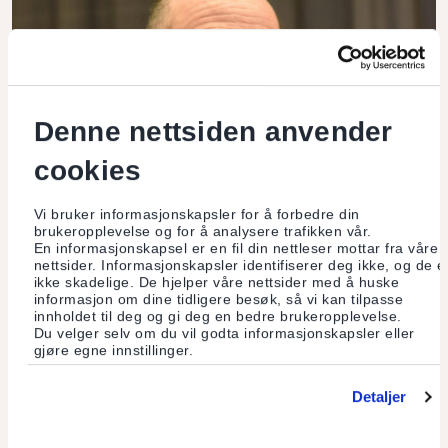
Denne nettsiden anvender
cookies
Vi bruker informasjonskapsler for å forbedre din
brukeropplevelse og for å analysere trafikken vår.
Fast spalte
En informasjonskapsel er en fil din nettleser mottar fra våre
nettsider. Informasjonskapsler identifiserer deg ikke, og de e
ikke skadelige. De hjelper våre nettsider med å huske
Simon Zadek
informasjon om dine tidligere besøk, så vi kan tilpasse
innholdet til deg og gi deg en bedre brukeropplevelse.
Du velger selv om du vil godta informasjonskapsler eller
Buddhistisk filosofi gir betydelig innsikt i økonomiske
gjøre egne innstillinger.
forhold, hevder Simon Zadek.
Detaljer
Les mer