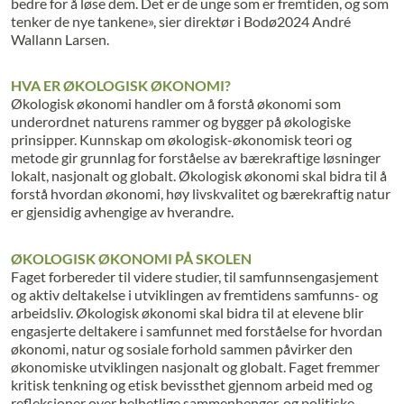
bedre for å løse dem. Det er de unge som er fremtiden, og som
tenker de nye tankene», sier direktør i Bodø2024 André
Wallann Larsen.
HVA ER ØKOLOGISK ØKONOMI?
Økologisk økonomi handler om å forstå økonomi som
underordnet naturens rammer og bygger på økologiske
prinsipper. Kunnskap om økologisk-økonomisk teori og
metode gir grunnlag for forståelse av bærekraftige løsninger
lokalt, nasjonalt og globalt. Økologisk økonomi skal bidra til å
forstå hvordan økonomi, høy livskvalitet og bærekraftig natur
er gjensidig avhengige av hverandre.
ØKOLOGISK ØKONOMI PÅ SKOLEN
Faget forbereder til videre studier, til samfunnsengasjement
og aktiv deltakelse i utviklingen av fremtidens samfunns- og
arbeidsliv. Økologisk økonomi skal bidra til at elevene blir
engasjerte deltakere i samfunnet med forståelse for hvordan
økonomi, natur og sosiale forhold sammen påvirker den
økonomiske utviklingen nasjonalt og globalt. Faget fremmer
kritisk tenkning og etisk bevissthet gjennom arbeid med og
refleksjoner over helhetlige sammenhenger, og politiske