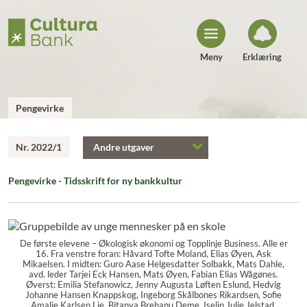
H
o
p
p
t
i
Meny
Erklæring
l
i
n
n
h
Pengevirke
o
l
d
Nr. 2022/1
Andre utgaver
Pengevirke - Tidsskrift for ny bankkultur
De første elevene – Økologisk økonomi og Topplinje Business. Alle er
16. Fra venstre foran: Håvard Tofte Moland, Elias Øyen, Ask
Mikaelsen. I midten: Guro Aase Helgesdatter Solbakk, Mats Dahle,
avd. leder Tarjei Eck Hansen, Mats Øyen, Fabian Elias Wågønes.
Øverst: Emilia Stefanowicz, Jenny Augusta Løften Eslund, Hedvig
Johanne Hansen Knappskog, Ingeborg Skålbones Rikardsen, Sofie
Amalie Karlsen Lie, Bitanya Brehanu Deme, Iselin Julie Jelstad,