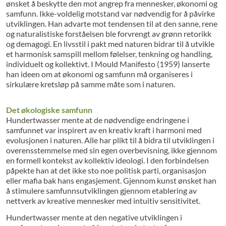
ønsket å beskytte den mot angrep fra mennesker, økonomi og
samfunn. Ikke-voldelig motstand var nødvendig for å påvirke
utviklingen. Han advarte mot tendensen til at den sanne, rene
og naturalistiske forståelsen ble forvrengt av grønn retorikk
og demagogi. En livsstil i pakt med naturen bidrar til å utvikle
et harmonisk samspill mellom følelser, tenkning og handling,
individuelt og kollektivt. I Mould Manifesto (1959) lanserte
han ideen om at økonomi og samfunn må organiseres i
sirkulære kretsløp på samme måte som i naturen.
Det økologiske samfunn
Hundertwasser mente at de nødvendige endringene i
samfunnet var inspirert av en kreativ kraft i harmoni med
evolusjonen i naturen. Alle har plikt til å bidra til utviklingen i
overensstemmelse med sin egen overbevisning, ikke gjennom
en formell kontekst av kollektiv ideologi. I den forbindelsen
påpekte han at det ikke sto noe politisk parti, organisasjon
eller mafia bak hans engasjement. Gjennom kunst ønsket han
å stimulere samfunnsutviklingen gjennom etablering av
nettverk av kreative mennesker med intuitiv sensitivitet.
Hundertwasser mente at den negative utviklingen i