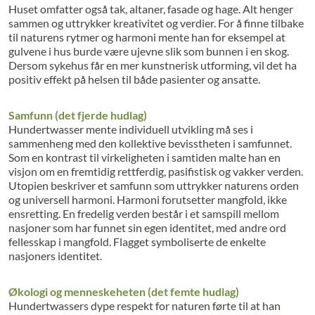
Huset omfatter også tak, altaner, fasade og hage. Alt henger
sammen og uttrykker kreativitet og verdier. For å finne tilbake
til naturens rytmer og harmoni mente han for eksempel at
gulvene i hus burde være ujevne slik som bunnen i en skog.
Dersom sykehus får en mer kunstnerisk utforming, vil det ha
positiv effekt på helsen til både pasienter og ansatte.
Samfunn (det fjerde hudlag)
Hundertwasser mente individuell utvikling må ses i
sammenheng med den kollektive bevisstheten i samfunnet.
Som en kontrast til virkeligheten i samtiden malte han en
visjon om en fremtidig rettferdig, pasifistisk og vakker verden.
Utopien beskriver et samfunn som uttrykker naturens orden
og universell harmoni. Harmoni forutsetter mangfold, ikke
ensretting. En fredelig verden består i et samspill mellom
nasjoner som har funnet sin egen identitet, med andre ord
fellesskap i mangfold. Flagget symboliserte de enkelte
nasjoners identitet.
Økologi og menneskeheten (det femte hudlag)
Hundertwassers dype respekt for naturen førte til at han