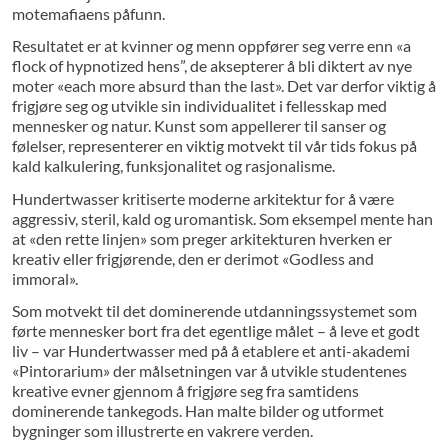
motemafiaens påfunn.
Resultatet er at kvinner og menn oppfører seg verre enn «a
flock of hypnotized hens”, de aksepterer å bli diktert av nye
moter «each more absurd than the last». Det var derfor viktig å
frigjøre seg og utvikle sin individualitet i fellesskap med
mennesker og natur. Kunst som appellerer til sanser og
følelser, representerer en viktig motvekt til vår tids fokus på
kald kalkulering, funksjonalitet og rasjonalisme.
Hundertwasser kritiserte moderne arkitektur for å være
aggressiv, steril, kald og uromantisk. Som eksempel mente han
at «den rette linjen» som preger arkitekturen hverken er
kreativ eller frigjørende, den er derimot «Godless and
immoral».
Som motvekt til det dominerende utdanningssystemet som
førte mennesker bort fra det egentlige målet – å leve et godt
liv – var Hundertwasser med på å etablere et anti-akademi
«Pintorarium» der målsetningen var å utvikle studentenes
kreative evner gjennom å frigjøre seg fra samtidens
dominerende tankegods. Han malte bilder og utformet
bygninger som illustrerte en vakrere verden.