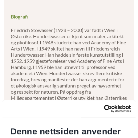
Biografi
Friedrich Stowasser (1928 – 2000) var født i Wien i
Østerrike. Hundertwasser er kjent som maler, arkitekt
og økofilosof. I 1948 studerte han ved Academy of Fine
Arts i Wien. I 1949 skiftet han navn til Friedensreich
Hundertwasser. Han hadde sin første kunstutstilling I
1952. 1959 gjesteforeleser ved Academy of Fine Arts i
Hamburg. I 1959 ble han utnevnt til professor ved
akademiet i Wien. Hundertwasser skrev flere kritiske
foredrag, brev og manifester der han argumenterte for
et økologisk ansvarlig samfunn preget av nøysomhet
og respekt for naturen. På oppdrag fra
Miljødepartementet i Østerrike utviklet han Østerrikes
«økolabel» (1990). Han var aktiv i en rekke kampanjer,
for eksempel: Artists for Peace, Use public transport –
Save the City, Children and the environment og
Survival of the rain forest. Hundertwasser mottok flere
priser for sitt miljøengasjement, blant andre
Denne nettsiden anvender
Conservation Award i New Zealand (1974) og The