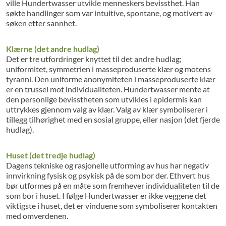
ville Hundertwasser utvikle menneskers bevissthet. Han
søkte handlinger som var intuitive, spontane, og motivert av
søken etter sannhet.
Klærne (det andre hudlag)
Det er tre utfordringer knyttet til det andre hudlag;
uniformitet, symmetrien i masseproduserte klær og motens
tyranni. Den uniforme anonymiteten i masseproduserte klær
er en trussel mot individualiteten. Hundertwasser mente at
den personlige bevisstheten som utvikles i epidermis kan
uttrykkes gjennom valg av klær. Valg av klær symboliserer i
tillegg tilhørighet med en sosial gruppe, eller nasjon (det fjerde
hudlag).
Huset (det tredje hudlag)
Dagens tekniske og rasjonelle utforming av hus har negativ
innvirkning fysisk og psykisk på de som bor der. Ethvert hus
bør utformes på en måte som fremhever individualiteten til de
som bor i huset. I følge Hundertwasser er ikke veggene det
viktigste i huset, det er vinduene som symboliserer kontakten
med omverdenen.