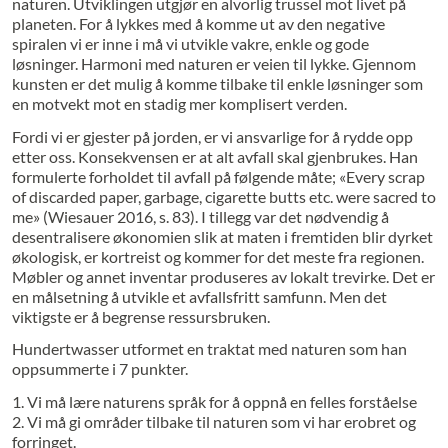
naturen. Utviklingen utgjør en alvorlig trussel mot livet på
planeten. For å lykkes med å komme ut av den negative
spiralen vi er inne i må vi utvikle vakre, enkle og gode
løsninger. Harmoni med naturen er veien til lykke. Gjennom
kunsten er det mulig å komme tilbake til enkle løsninger som
en motvekt mot en stadig mer komplisert verden.
Fordi vi er gjester på jorden, er vi ansvarlige for å rydde opp
etter oss. Konsekvensen er at alt avfall skal gjenbrukes. Han
formulerte forholdet til avfall på følgende måte; «Every scrap
of discarded paper, garbage, cigarette butts etc. were sacred to
me» (Wiesauer 2016, s. 83). I tillegg var det nødvendig å
desentralisere økonomien slik at maten i fremtiden blir dyrket
økologisk, er kortreist og kommer for det meste fra regionen.
Møbler og annet inventar produseres av lokalt trevirke. Det er
en målsetning å utvikle et avfallsfritt samfunn. Men det
viktigste er å begrense ressursbruken.
Hundertwasser utformet en traktat med naturen som han
oppsummerte i 7 punkter.
1. Vi må lære naturens språk for å oppnå en felles forståelse
2. Vi må gi områder tilbake til naturen som vi har erobret og
forringet.