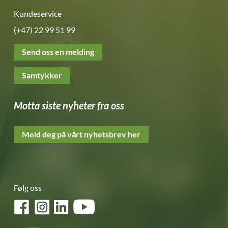
Kundeservice
(+47) 22 99 51 99
Send oss en melding
Samtykker
Motta siste nyheter fra oss
Meld deg på vårt nyhetsbrev her
Følg oss
Facebook
Instagram
LinkedIn
YouTube