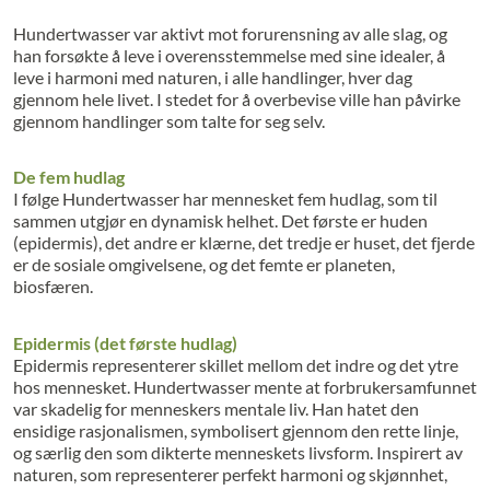
Hundertwasser var aktivt mot forurensning av alle slag, og
han forsøkte å leve i overensstemmelse med sine idealer, å
leve i harmoni med naturen, i alle handlinger, hver dag
gjennom hele livet. I stedet for å overbevise ville han påvirke
gjennom handlinger som talte for seg selv.
De fem hudlag
I følge Hundertwasser har mennesket fem hudlag, som til
sammen utgjør en dynamisk helhet. Det første er huden
(epidermis), det andre er klærne, det tredje er huset, det fjerde
er de sosiale omgivelsene, og det femte er planeten,
biosfæren.
Epidermis (det første hudlag)
Epidermis representerer skillet mellom det indre og det ytre
hos mennesket. Hundertwasser mente at forbrukersamfunnet
var skadelig for menneskers mentale liv. Han hatet den
ensidige rasjonalismen, symbolisert gjennom den rette linje,
og særlig den som dikterte menneskets livsform. Inspirert av
naturen, som representerer perfekt harmoni og skjønnhet,