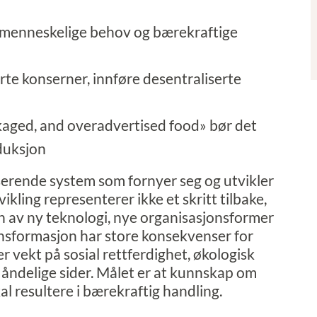
å menneskelige behov og bærekraftige
erte konserner, innføre desentraliserte
kaged, and overadvertised food» bør det
duksjon
serende system som fornyer seg og utvikler
tvikling representerer ikke et skritt tilbake,
on av ny teknologi, nye organisasjonsformer
ansformasjon har store konsekvenser for
vekt på sosial rettferdighet, økologisk
 åndelige sider. Målet er at kunnskap om
l resultere i bærekraftig handling.