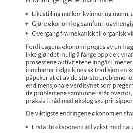
Likestilling mellom kvinner og menn, 
Gjøre økonomi og samfunn uavhengig a
Overgang fra mekanisk til organisk vi
Fordi dagens økonomi preges av en frag
ikke gjør det mulig å fange opp de dyn
prosessene aktivitetene inngår i, mener h
innebærer ifølge kinesisk tradisjon en 
påpeker at et av de største problemene 
endimensjonale verdisynet som preger f
de problemene samfunnet står overfor, kr
praksis i tråd med økologiske prinsipper 
De viktigste endringene økonomien står
Erstatte eksponentiell vekst med natu