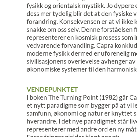
fysikk og orientalsk mystikk. Jo dypere
dess mer tydelig blir det at den fysiske 
forandring. Konsekvensen er at vi ikke
snakke om oss selv. Denne forståelsen f
representerer en kosmisk prosess som i
vedvarende forvandling. Capra konklude
moderne fysikk dermed er uforenelig 
sivilisasjonens overlevelse avhenger av at
økonomiske systemer til den harmonisk
VENDEPUNKTET
I boken The Turning Point (1982) går Ca
et nytt paradigme som bygger på at vi le
samfunn, økonomi og natur er knyttet 
hverandre. I det nye paradigmet står li
representerer med andre ord en ny måte 
Forandringer gjelder blant annet: