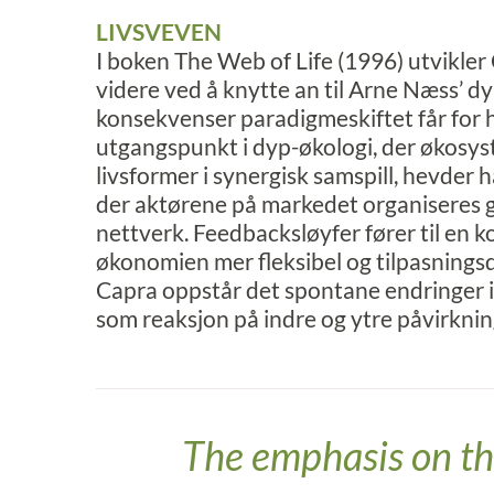
LIVSVEVEN
I boken The Web of Life (1996) utvikler
videre ved å knytte an til Arne Næss’ dyp
konsekvenser paradigmeskiftet får for
utgangspunkt i dyp-økologi, der økosys
livsformer i synergisk samspill, hevder ha
der aktørene på markedet organiseres
nettverk. Feedbacksløyfer fører til en k
økonomien mer fleksibel og tilpasningsdy
Capra oppstår det spontane endringer i
som reaksjon på indre og ytre påvirknin
The emphasis on th