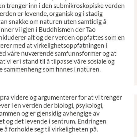
 en trenger inn i den submikroskopiske verden
verden er levende, organisk og i stadig
 kan snakke om naturen uten samtidig å
inner vi igjen i Buddhismen der Tao
nkluderer alt og der verden oppfattes som en
rer med at virkelighetsoppfatningen i
med våre nuværende samfunnsformer og at
 vi er i stand til å tilpasse våre sosiale og
e sammenheng som finnes i naturen.
pra videre og argumenterer for at vi trenger
ver i en verden der biologi, psykologi,
sammen og er gjensidig avhengige av
vet og det levende i sentrum. Endringen
å forholde seg til virkeligheten på.