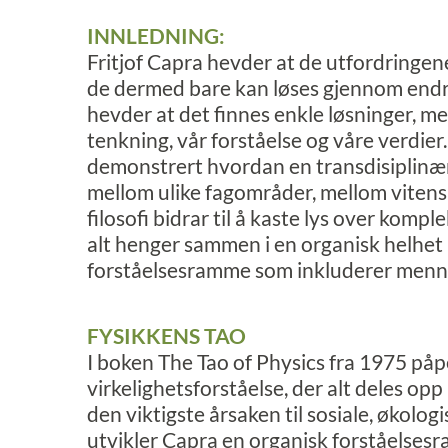
INNLEDNING:
Fritjof Capra hevder at de utfordringen
de dermed bare kan løses gjennom endri
hevder at det finnes enkle løsninger, men 
tenkning, vår forståelse og våre verdi
demonstrert hvordan en transdisiplinæ
mellom ulike fagområder, mellom vitensk
filosofi bidrar til å kaste lys over kom
alt henger sammen i en organisk helhet
forståelsesramme som inkluderer menn
FYSIKKENS TAO
I boken The Tao of Physics fra 1975 påp
virkelighetsforståelse, der alt deles opp
den viktigste årsaken til sosiale, økologi
utvikler Capra en organisk forståelses