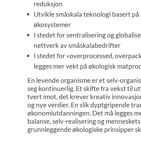
reduksjon
Utvikle småskala teknologi basert p
økosystemer
I stedet for sentralisering og globalis
nettverk av småskalabedrifter
I stedet for «overprocessed, overpac
legges mer vekt på økologisk matpro
En levende organisme er et selv-organi
seg kontinuerlig. Et skifte fra vekst til u
tvert imot, det krever kreativ innovasj
og nye verdier. En slik dyptgripende tr
økonomiutdanningen. Det må legges mer 
balanse, selv-realisering og menneskets
grunnleggende økologiske prinsipper ska