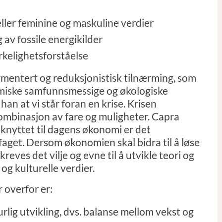
eller feminine og maskuline verdier
v fossile energikilder
rkelighetsforståelse
mentert og reduksjonistisk tilnærming, som
amiske samfunnsmessige og økologiske
an at vi står foran en krise. Krisen
kombinasjon av fare og muligheter. Capra
knyttet til dagens økonomi er det
aget. Dersom økonomien skal bidra til å løse
eves det vilje og evne til å utvikle teori og
og kulturelle verdier.
 overfor er:
rlig utvikling, dvs. balanse mellom vekst og