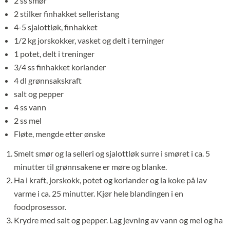
2 ss smør
2 stilker finhakket selleristang
4-5 sjalottløk, finhakket
1/2 kg jorskokker, vasket og delt i terninger
1 potet, delt i treninger
3/4 ss finhakket koriander
4 dl grønnsakskraft
salt og pepper
4 ss vann
2 ss mel
Fløte, mengde etter ønske
Smelt smør og la selleri og sjalottløk surre i smøret i ca. 5
minutter til grønnsakene er møre og blanke.
Ha i kraft, jorskokk, potet og koriander og la koke på lav
varme i ca. 25 minutter. Kjør hele blandingen i en
foodprosessor.
Krydre med salt og pepper. Lag jevning av vann og mel og ha