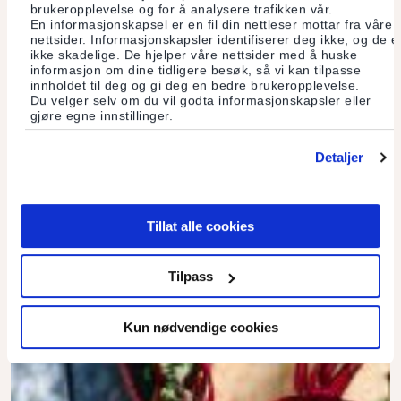
brukeropplevelse og for å analysere trafikken vår.
En informasjonskapsel er en fil din nettleser mottar fra våre
Et folk av sankere
nettsider. Informasjonskapsler identifiserer deg ikke, og de e
ikke skadelige. De hjelper våre nettsider med å huske
informasjon om dine tidligere besøk, så vi kan tilpasse
Sopp og bær, fisk og vilt, høs­ten er samlerens bonanza, nyttig,
innholdet til deg og gi deg en bedre brukeropplevelse.
sunt og avslappende. Det er til og med en smule trendy å
Du velger selv om du vil godta informasjonskapsler eller
bruke denne tiden utendørs for å fylle fryseren, glass og
gjøre egne innstillinger.
krukker med mat.
Detaljer
Les mer
Tillat alle cookies
Tilpass
Kun nødvendige cookies