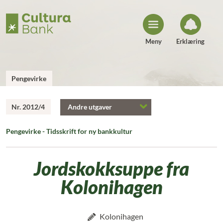
H
o
p
p
t
i
Meny
Erklæring
l
i
n
n
h
Pengevirke
o
l
d
Nr. 2012/4
Andre utgaver
Pengevirke - Tidsskrift for ny bankkultur
Jordskokksuppe fra
Kolonihagen
Kolonihagen