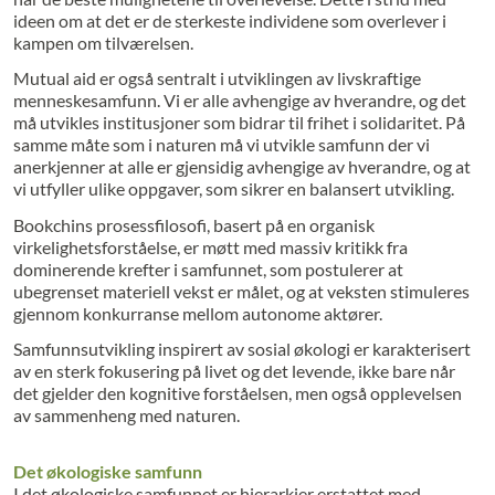
ideen om at det er de sterkeste individene som overlever i
kampen om tilværelsen.
Mutual aid er også sentralt i utviklingen av livskraftige
menneskesamfunn. Vi er alle avhengige av hverandre, og det
må utvikles institusjoner som bidrar til frihet i solidaritet. På
samme måte som i naturen må vi utvikle samfunn der vi
anerkjenner at alle er gjensidig avhengige av hverandre, og at
vi utfyller ulike oppgaver, som sikrer en balansert utvikling.
Bookchins prosessfilosofi, basert på en organisk
virkelighetsforståelse, er møtt med massiv kritikk fra
dominerende krefter i samfunnet, som postulerer at
ubegrenset materiell vekst er målet, og at veksten stimuleres
gjennom konkurranse mellom autonome aktører.
Samfunnsutvikling inspirert av sosial økologi er karakterisert
av en sterk fokusering på livet og det levende, ikke bare når
det gjelder den kognitive forståelsen, men også opplevelsen
av sammenheng med naturen.
Det økologiske samfunn
I det økologiske samfunnet er hierarkier erstattet med