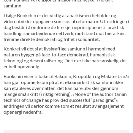
samfunn.
I følge Bookchin er det viktig at anarkismen beholder og
videreutvikler oppgaven som sosial reformator. Utfordringen i
dag består i å omforme de fire kjerneprinsippene til praktisk
handling; samarbeidende nettverk, motstand mot hierarkier,
fremme direkte demokrati og frihet i solidaritet.
Konkret vil det si at livskraftige samfunn i harmoni med
naturen bygger på face-to-face demokrati, humanistisk
teknologi og desentralisering. Dette er ikke bare ønskelig, det
er helt nødvendig.
Bookchin viser tilbake til Bakunin, Kropotkin og Malatesta når
han gjør oppmerksom på at et økoanarkistisk samfunn ikke
kan etableres over natten, det kan bare utvikles gjennom
mange små skritt (i riktig retning). «None of the authoritarian
technics of change has provided successful “paradigms”»,
endringen vil derfor komme som et resultat av engasjement
og energi nedenfra.