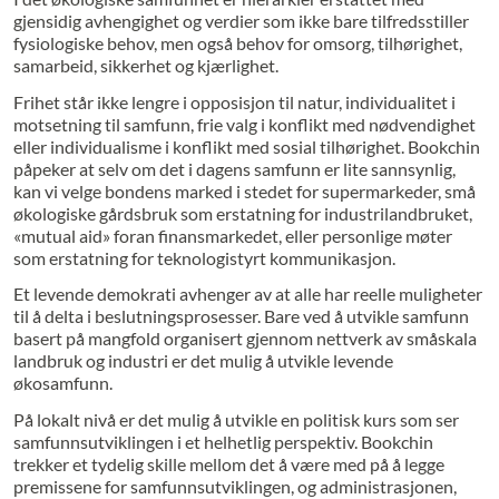
gjensidig avhengighet og verdier som ikke bare tilfredsstiller
fysiologiske behov, men også behov for omsorg, tilhørighet,
samarbeid, sikkerhet og kjærlighet.
Frihet står ikke lengre i opposisjon til natur, individualitet i
motsetning til samfunn, frie valg i konflikt med nødvendighet
eller individualisme i konflikt med sosial tilhørighet. Bookchin
påpeker at selv om det i dagens samfunn er lite sannsynlig,
kan vi velge bondens marked i stedet for supermarkeder, små
økologiske gårdsbruk som erstatning for industrilandbruket,
«mutual aid» foran finansmarkedet, eller personlige møter
som erstatning for teknologistyrt kommunikasjon.
Et levende demokrati avhenger av at alle har reelle muligheter
til å delta i beslutningsprosesser. Bare ved å utvikle samfunn
basert på mangfold organisert gjennom nettverk av småskala
landbruk og industri er det mulig å utvikle levende
økosamfunn.
På lokalt nivå er det mulig å utvikle en politisk kurs som ser
samfunnsutviklingen i et helhetlig perspektiv. Bookchin
trekker et tydelig skille mellom det å være med på å legge
premissene for samfunnsutviklingen, og administrasjonen,