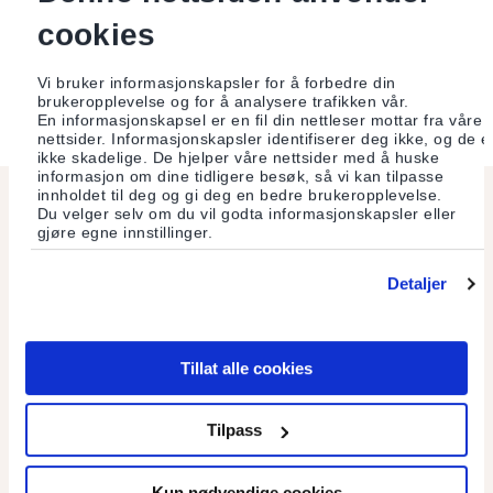
Institute for social ecology, www.social-ecology.org/wp
cookies
Vi bruker informasjonskapsler for å forbedre din
brukeropplevelse og for å analysere trafikken vår.
En informasjonskapsel er en fil din nettleser mottar fra våre
nettsider. Informasjonskapsler identifiserer deg ikke, og de e
ikke skadelige. De hjelper våre nettsider med å huske
informasjon om dine tidligere besøk, så vi kan tilpasse
innholdet til deg og gi deg en bedre brukeropplevelse.
Les også
Du velger selv om du vil godta informasjonskapsler eller
gjøre egne innstillinger.
Detaljer
Tillat alle cookies
Tilpass
Kun nødvendige cookies