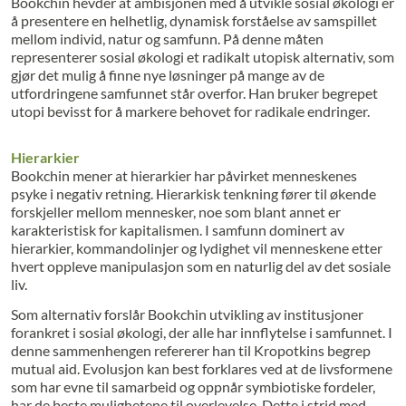
Bookchin hevder at ambisjonen med å utvikle sosial økologi er
å presentere en helhetlig, dynamisk forståelse av samspillet
mellom individ, natur og samfunn. På denne måten
representerer sosial økologi et radikalt utopisk alternativ, som
gjør det mulig å finne nye løsninger på mange av de
utfordringene samfunnet står overfor. Han bruker begrepet
utopi bevisst for å markere behovet for radikale endringer.
Hierarkier
Bookchin mener at hierarkier har påvirket menneskenes
psyke i negativ retning. Hierarkisk tenkning fører til økende
forskjeller mellom mennesker, noe som blant annet er
karakteristisk for kapitalismen. I samfunn dominert av
hierarkier, kommandolinjer og lydighet vil menneskene etter
hvert oppleve manipulasjon som en naturlig del av det sosiale
liv.
Som alternativ forslår Bookchin utvikling av institusjoner
forankret i sosial økologi, der alle har innflytelse i samfunnet. I
denne sammenhengen refererer han til Kropotkins begrep
mutual aid. Evolusjon kan best forklares ved at de livsformene
som har evne til samarbeid og oppnår symbiotiske fordeler,
har de beste mulighetene til overlevelse. Dette i strid med