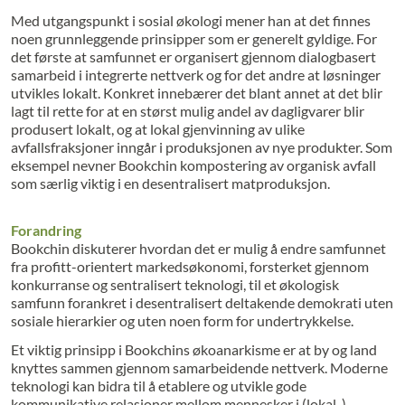
Med utgangspunkt i sosial økologi mener han at det finnes
noen grunnleggende prinsipper som er generelt gyldige. For
det første at samfunnet er organisert gjennom dialogbasert
samarbeid i integrerte nettverk og for det andre at løsninger
utvikles lokalt. Konkret innebærer det blant annet at det blir
lagt til rette for at en størst mulig andel av dagligvarer blir
produsert lokalt, og at lokal gjenvinning av ulike
avfallsfraksjoner inngår i produksjonen av nye produkter. Som
eksempel nevner Bookchin kompostering av organisk avfall
som særlig viktig i en desentralisert matproduksjon.
Forandring
Bookchin diskuterer hvordan det er mulig å endre samfunnet
fra profitt-orientert markedsøkonomi, forsterket gjennom
konkurranse og sentralisert teknologi, til et økologisk
samfunn forankret i desentralisert deltakende demokrati uten
sosiale hierarkier og uten noen form for undertrykkelse.
Et viktig prinsipp i Bookchins økoanarkisme er at by og land
knyttes sammen gjennom samarbeidende nettverk. Moderne
teknologi kan bidra til å etablere og utvikle gode
kommunikative relasjoner mellom mennesker i (lokal-)