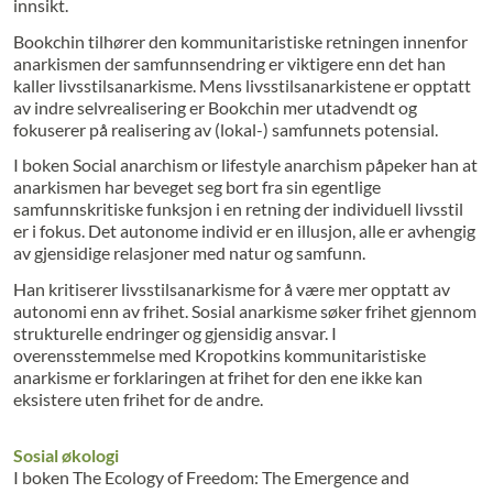
innsikt.
Bookchin tilhører den kommunitaristiske retningen innenfor
anarkismen der samfunnsendring er viktigere enn det han
kaller livsstilsanarkisme. Mens livsstilsanarkistene er opptatt
av indre selvrealisering er Bookchin mer utadvendt og
fokuserer på realisering av (lokal-) samfunnets potensial.
I boken Social anarchism or lifestyle anarchism påpeker han at
anarkismen har beveget seg bort fra sin egentlige
samfunnskritiske funksjon i en retning der individuell livsstil
er i fokus. Det autonome individ er en illusjon, alle er avhengig
av gjensidige relasjoner med natur og samfunn.
Han kritiserer livsstilsanarkisme for å være mer opptatt av
autonomi enn av frihet. Sosial anarkisme søker frihet gjennom
strukturelle endringer og gjensidig ansvar. I
overensstemmelse med Kropotkins kommunitaristiske
anarkisme er forklaringen at frihet for den ene ikke kan
eksistere uten frihet for de andre.
Sosial økologi
I boken The Ecology of Freedom: The Emergence and