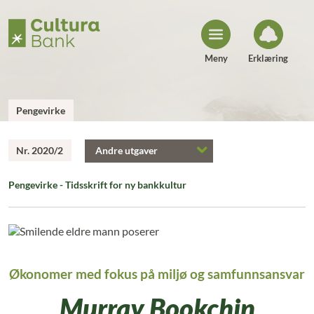
H
o
p
p
t
i
Meny
Erklæring
l
i
n
n
h
Pengevirke
o
l
d
Nr. 2020/2
Andre utgaver
Pengevirke - Tidsskrift for ny bankkultur
Økonomer med fokus på miljø og samfunnsansvar
Murray Bookchin