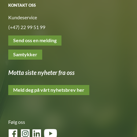
KONTAKT OSS
Kundeservice
(+47) 22 99 51 99
Send oss en melding
Samtykker
Motta siste nyheter fra oss
Meld deg på vårt nyhetsbrev her
Følg oss
Facebook
Instagram
LinkedIn
YouTube