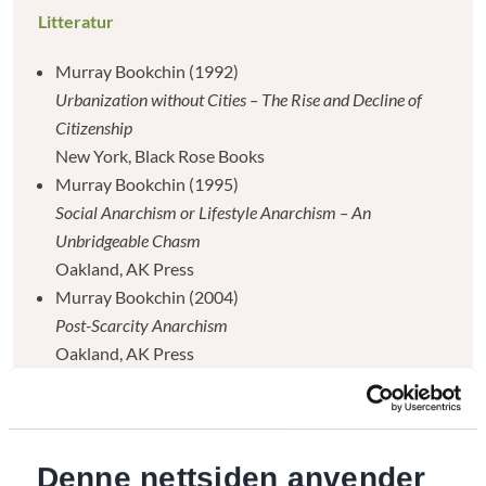
Litteratur
Murray Bookchin (1992)
Urbanization without Cities – The Rise and Decline of
Citizenship
New York, Black Rose Books
Murray Bookchin (1995)
Social Anarchism or Lifestyle Anarchism – An
Unbridgeable Chasm
Oakland, AK Press
Murray Bookchin (2004)
Post-Scarcity Anarchism
Oakland, AK Press
Murray Bookchin (2005)
The Ecology of Freedom – The Emergence and
Dissolution of Hierarchy
AK Press
Denne nettsiden anvender