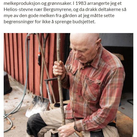
melkeproduksjon og grønnsaker. I 1983 arrangerte jeg et
Helios-stevne nær Bergsmyrene, og da drakk deltakerne så
mye av den gode melken fra gården at jeg måtte sette
begrensninger for ikke å sprenge budsjettet.