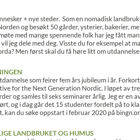
nnesker + nye steder. Som en nomadisk landbruks
 Norden og besøkt 50 gårder, ysterier, bakerier, me
I møte med mange spennende folk har jeg fått man
vil jeg dele med deg. Visste du for eksempel at ma
orda? Men først skal du få høre litt om utdannel
NINGEN
dannelse som feirer fem års jubileum i år. Forkort
ive for the Next Generation Nordic. I løpet av tre
er og samles til seks seminarer årlig. Jeg er en a
lført, og i dag går det 15 studenter fordelt på to kl
t, kan du søke oppstart i februar 2020 på bingn.or
LIGE LANDBRUKET OG HUMUS