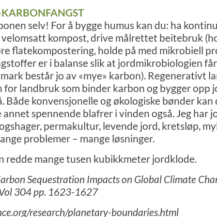
V-KARBONFANGST
onen selv! For å bygge humus kan du: ha kontinu
 velomsatt kompost, drive målrettet beitebruk (ho
e flatekompostering, holde på med mikrobiell pr
gstoffer er i balanse slik at jordmikrobiologien få
mark består jo av «mye» karbon). Regenerativt l
for landbruk som binder karbon og bygger opp jor
. Både konvensjonelle og økologiske bønder kan 
 annet spennende blafrer i vinden også. Jeg har j
ogshager, permakultur, levende jord, kretsløp, myk
nge problemer – mange løsninger.
an redde mange tusen kubikkmeter jordklode.
 Carbon Sequestration Impacts on Global Climate Ch
 Vol 304 pp. 1623-1627
nce.org/research/planetary-boundaries.html