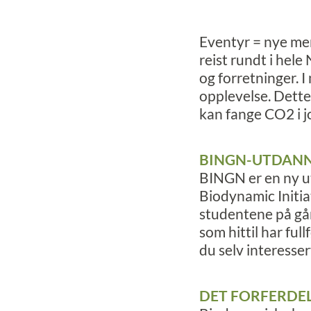
Eventyr = nye me
reist rundt i hele
og forretninger. 
opplevelse. Dette 
kan fange CO2 i j
BINGN-UTDAN
BINGN er en ny ut
Biodynamic Initiat
studentene på gård
som hittil har ful
du selv interesser
DET FORFERDE