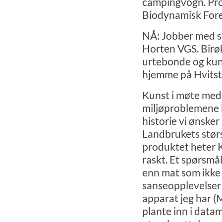
campingvogn. Pro
Biodynamisk Fore
NÅ: Jobber med so
Horten VGS. Birøk
urtebonde og ku
hjemme på Hvitst
Kunst i møte med
miljøproblemene k
historie vi ønsker
Landbrukets størst
produktet heter 
raskt. Et spørsmå
enn mat som ikke e
sanseopplevelser 
apparat jeg har (
plante inn i data