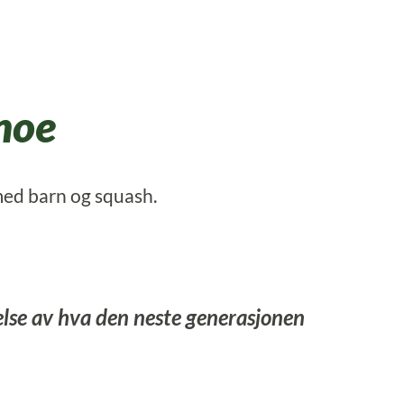
noe
d barn og squash.
else av hva den neste generasjonen