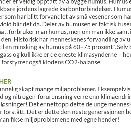
der er veldig opptatt av å bygge humus. Humus e
rkbare jordens lagrede karbonforbindelser. Humu
r som har blitt forvandlet av små vesener som ha
old blir det da. Deler av humusen er faktisk tuse
at, forbruker man humus, men om man ikke samti
den. Historisk har menneskenes forvandling av ud
 til en minsking av humus på 60–75 prosent*. Selv 
e, gass og kull ikke er de eneste klimasynderne – h
 forstyrrer også klodens CO2-balanse.
 HER
nnelig skapt mange miljøproblemer. Eksempelvis 
d og nitrogen-forurensning verre enn klimaendrin
 løsninger! Det er nettopp dette de unge mennes
 forstått. Det er dette den neste generasjonen b
 man fikse miljøproblemene med egne hender!