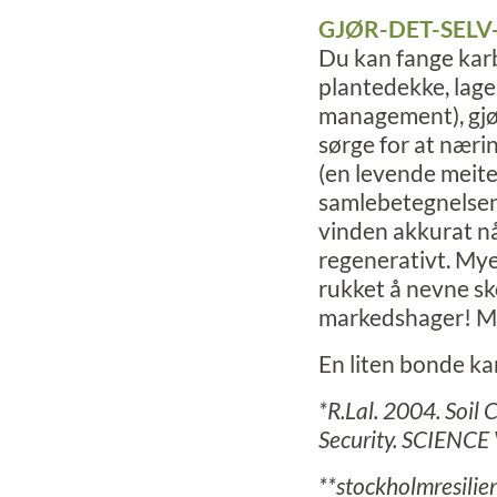
GJØR-DET-SEL
Du kan fange karb
plantedekke, lage
management), gjør
sørge for at nærin
(en levende meite
samlebetegnelsen 
vinden akkurat nå
regenerativt. Mye
rukket å nevne sk
markedshager! Ma
En liten bonde k
*R.Lal. 2004. Soil
Security. SCIENCE
**stockholmresilie