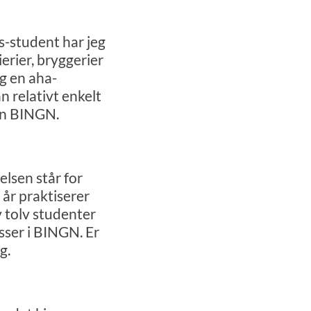
-student har jeg
ierier, bryggerier
g en aha-
n relativt enkelt
sen BINGN.
elsen står for
 år praktiserer
v tolv studenter
asser i BINGN. Er
g.