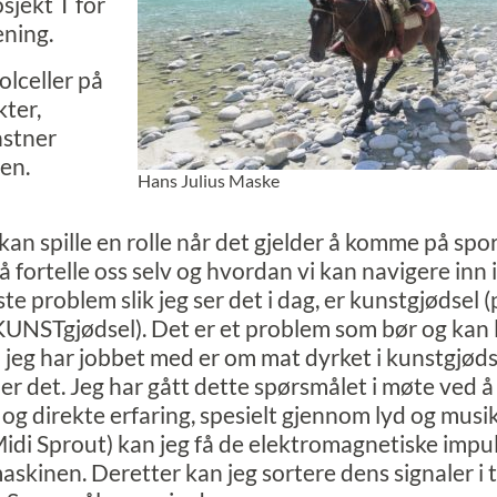
sjekt T for
ning.
lceller på
ter,
nstner
en.
Hans Julius Maske
an spille en rolle når det gjelder å komme på spor
 å fortelle oss selv og hvordan vi kan navigere inn 
e problem slik jeg ser det i dag, er kunstgjødsel 
KUNSTgjødsel). Det er et problem som bør og kan 
l jeg har jobbet med er om mat dyrket i kunstgjød
r det. Jeg har gått dette spørsmålet i møte ved å l
og direkte erfaring, spesielt gjennom lyd og musi
Midi Sprout) kan jeg få de elektromagnetiske impu
maskinen. Deretter kan jeg sortere dens signaler i 