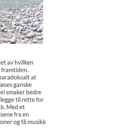
et av hvilken
i framtiden.
(paradoksalt at
løses ganske
sel smaker bedre
egge til rette for
kk. Med et
lsene fra en
toner og få musikk