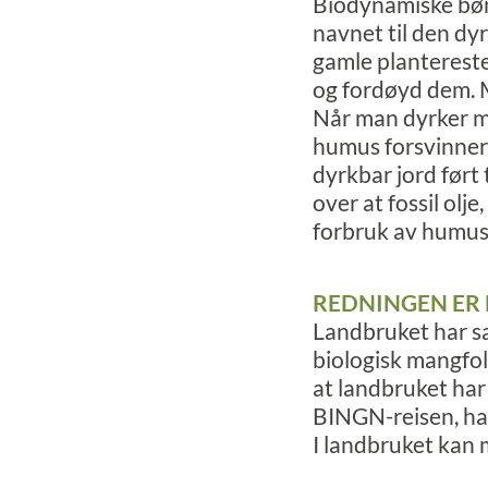
Biodynamiske bøn
navnet til den dy
gamle plantereste
og fordøyd dem. M
Når man dyrker m
humus forsvinner 
dyrkbar jord ført
over at fossil olj
forbruk av humus
REDNINGEN ER
Landbruket har sa
biologisk mangfol
at landbruket har
BINGN-reisen, har
I landbruket kan