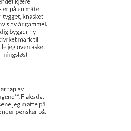
r det kjære
s er på en måte
r tygget, knasket
nvis av år gammel.
dig bygger ny
yrket mark til
ble jeg overrasket
emningsløst
er tap av
gene**. Flaks da,
kene jeg møtte på
ønder pønsker på.