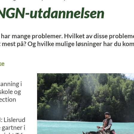
INGN-utdannelsen
har mange problemer. Hvilket av disse problem
t mest på? Og hvilke mulige løsninger har du kom
ke
nning i
skole og
rection
 Lislerud
gartner i