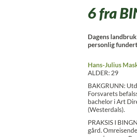
6 fra B
Dagens landbruk 
personlig funder
Hans-Julius Mas
ALDER: 29
BAKGRUNN: Utda
Forsvarets befals
bachelor i Art Di
(Westerdals).
PRAKSIS I BINGN:
gård. Omreisende 