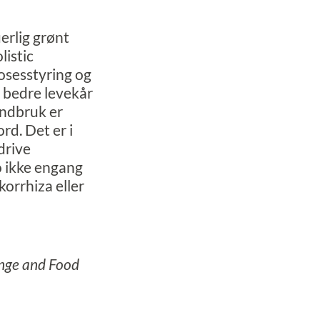
erlig grønt
listic
osesstyring og
r bedre levekår
andbruk er
d. Det er i
drive
o ikke engang
orrhiza eller
ange and Food