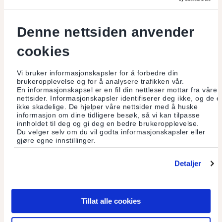
Les mer
Denne nettsiden anvender
cookies
Vi bruker informasjonskapsler for å forbedre din
brukeropplevelse og for å analysere trafikken vår.
En informasjonskapsel er en fil din nettleser mottar fra våre
nettsider. Informasjonskapsler identifiserer deg ikke, og de e
ikke skadelige. De hjelper våre nettsider med å huske
informasjon om dine tidligere besøk, så vi kan tilpasse
innholdet til deg og gi deg en bedre brukeropplevelse.
Du velger selv om du vil godta informasjonskapsler eller
gjøre egne innstillinger.
Detaljer
Oslos «hotteste» møteplass
Tillat alle cookies
Badstuer bygget av gjenbruksmaterialer er blitt en suksess.