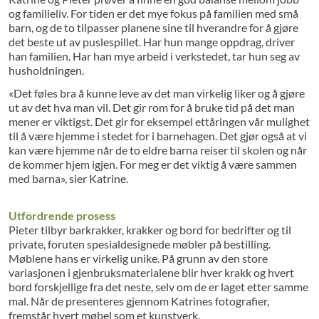
og familieliv. For tiden er det mye fokus på familien med små
barn, og de to tilpasser planene sine til hverandre for å gjøre
det beste ut av puslespillet. Har hun mange oppdrag, driver
han familien. Har han mye arbeid i verkstedet, tar hun seg av
husholdningen.
«Det føles bra å kunne leve av det man virkelig liker og å gjøre
ut av det hva man vil. Det gir rom for å bruke tid på det man
mener er viktigst. Det gir for eksempel ettåringen vår mulighet
til å være hjemme i stedet for i barnehagen. Det gjør også at vi
kan være hjemme når de to eldre barna reiser til skolen og når
de kommer hjem igjen. For meg er det viktig å være sammen
med barna», sier Katrine.
Utfordrende prosess
Pieter tilbyr barkrakker, krakker og bord for bedrifter og til
private, foruten spesialdesignede møbler på bestilling.
Møblene hans er virkelig unike. På grunn av den store
variasjonen i gjenbruksmaterialene blir hver krakk og hvert
bord forskjellige fra det neste, selv om de er laget etter samme
mal. Når de presenteres gjennom Katrines fotografier,
fremstår hvert møbel som et kunstverk.