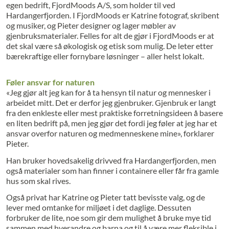
egen bedrift, FjordMoods A/S, som holder til ved
Hardangerfjorden. I FjordMoods er Katrine fotograf, skribent
og musiker, og Pieter designer og lager møbler av
gjenbruksmaterialer. Felles for alt de gjør i FjordMoods er at
det skal være så økologisk og etisk som mulig. De leter etter
bærekraftige eller fornybare løsninger – aller helst lokalt.
Føler ansvar for naturen
«Jeg gjør alt jeg kan for å ta hensyn til natur og mennesker i
arbeidet mitt. Det er derfor jeg gjenbruker. Gjenbruk er langt
fra den enkleste eller mest praktiske forretningsideen å basere
en liten bedrift på, men jeg gjør det fordi jeg føler at jeg har et
ansvar overfor naturen og medmenneskene mine», forklarer
Pieter.
Han bruker hovedsakelig drivved fra Hardangerfjorden, men
også materialer som han finner i containere eller får fra gamle
hus som skal rives.
Også privat har Katrine og Pieter tatt bevisste valg, og de
lever med omtanke for miljøet i det daglige. Dessuten
forbruker de lite, noe som gir dem mulighet å bruke mye tid
sammen med hverandre og barna og til å være mer fleksible i