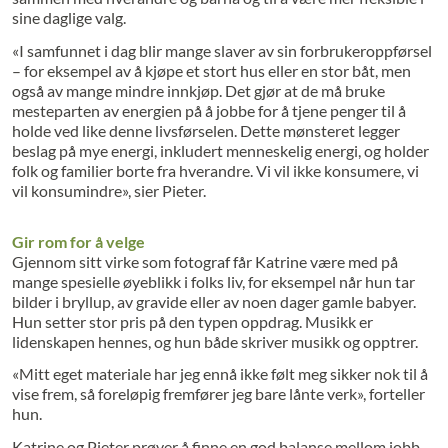
sine daglige valg.
«I samfunnet i dag blir mange slaver av sin forbrukeroppførsel
– for eksempel av å kjøpe et stort hus eller en stor båt, men
også av mange mindre innkjøp. Det gjør at de må bruke
mesteparten av energien på å jobbe for å tjene penger til å
holde ved like denne livsførselen. Dette mønsteret legger
beslag på mye energi, inkludert menneskelig energi, og holder
folk og familier borte fra hverandre. Vi vil ikke konsumere, vi
vil konsumindre», sier Pieter.
Gir rom for å velge
Gjennom sitt virke som fotograf får Katrine være med på
mange spesielle øyeblikk i folks liv, for eksempel når hun tar
bilder i bryllup, av gravide eller av noen dager gamle babyer.
Hun setter stor pris på den typen oppdrag. Musikk er
lidenskapen hennes, og hun både skriver musikk og opptrer.
«Mitt eget materiale har jeg ennå ikke følt meg sikker nok til å
vise frem, så foreløpig fremfører jeg bare lånte verk», forteller
hun.
Katrine og Pieter prøver å finne en god balanse mellom jobb