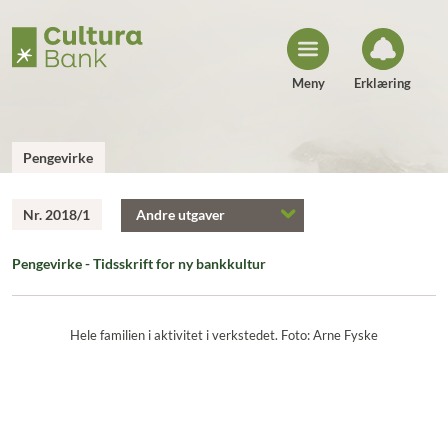
H
o
p
p
t
i
Meny
Erklæring
l
i
n
n
h
Pengevirke
o
l
d
Nr. 2018/1
Andre utgaver
Pengevirke - Tidsskrift for ny bankkultur
Hele familien i aktivitet i verkstedet. Foto: Arne Fyske