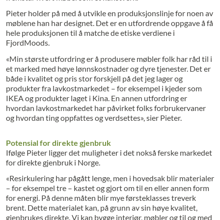
Pieter holder på med å utvikle en produksjonslinje for noen av
møblene han har designet. Det er en utfordrende oppgave å få
hele produksjonen til å matche de etiske verdiene i
FjordMoods.
«Min største utfordring er å produsere møbler folk har råd til i
et marked med høye lønnskostnader og dyre tjenester. Det er
både i kvalitet og pris stor forskjell på det jeg lager og
produkter fra lavkostmarkedet – for eksempel i kjeder som
IKEA og produkter laget i Kina. En annen utfordring er
hvordan lavkostmarkedet har påvirket folks forbrukervaner
og hvordan ting oppfattes og verdsettes», sier Pieter.
Potensial for direkte gjenbruk
Ifølge Pieter ligger det muligheter i det nokså ferske markedet
for direkte gjenbruk i Norge.
«Resirkulering har pågått lenge, men i hovedsak blir materialer
– for eksempel tre – kastet og gjort om til en eller annen form
for energi. På denne måten blir mye førsteklasses treverk
brent. Dette materialet kan, på grunn av sin høye kvalitet,
gjenbrukes direkte. Vi kan bygge interiør, møbler og til og med