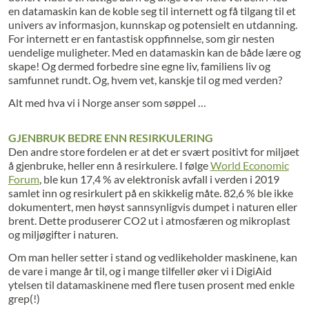
en datamaskin kan de koble seg til internett og få tilgang til et
univers av informasjon, kunnskap og potensielt en utdanning.
For internett er en fantastisk oppfinnelse, som gir nesten
uendelige muligheter. Med en datamaskin kan de både lære og
skape! Og dermed forbedre sine egne liv, familiens liv og
samfunnet rundt. Og, hvem vet, kanskje til og med verden?
Alt med hva vi i Norge anser som søppel …
GJENBRUK BEDRE ENN RESIRKULERING
Den andre store fordelen er at det er svært positivt for miljøet
å gjenbruke, heller enn å resirkulere. I følge
World Economic
Forum
, ble kun 17,4 % av elektronisk avfall i verden i 2019
samlet inn og resirkulert på en skikkelig måte. 82,6 % ble ikke
dokumentert, men høyst sannsynligvis dumpet i naturen eller
brent. Dette produserer CO2 ut i atmosfæren og mikroplast
og miljøgifter i naturen.
Om man heller setter i stand og vedlikeholder maskinene, kan
de vare i mange år til, og i mange tilfeller øker vi i DigiAid
ytelsen til datamaskinene med flere tusen prosent med enkle
grep(!)