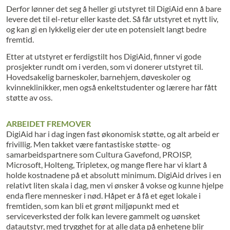
Derfor lønner det seg å heller gi utstyret til DigiAid enn å bare
levere det til el-retur eller kaste det. Så får utstyret et nytt liv,
og kan gi en lykkelig eier der ute en potensielt langt bedre
fremtid.
Etter at utstyret er ferdigstilt hos DigiAid, finner vi gode
prosjekter rundt om i verden, som vi donerer utstyret til.
Hovedsakelig barneskoler, barnehjem, døveskoler og
kvinneklinikker, men også enkeltstudenter og lærere har fått
støtte av oss.
ARBEIDET FREMOVER
DigiAid har i dag ingen fast økonomisk støtte, og alt arbeid er
frivillig. Men takket være fantastiske støtte- og
samarbeidspartnere som Cultura Gavefond, PROISP,
Microsoft, Holteng, Tripletex, og mange flere har vi klart å
holde kostnadene på et absolutt minimum. DigiAid drives i en
relativt liten skala i dag, men vi ønsker å vokse og kunne hjelpe
enda flere mennesker i nød. Håpet er å få et eget lokale i
fremtiden, som kan bli et grønt miljøpunkt med et
serviceverksted der folk kan levere gammelt og uønsket
datautstyr, med trygghet for at alle data på enhetene blir