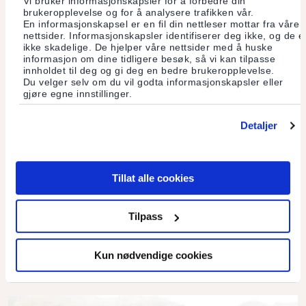
Vi bruker informasjonskapsler for å forbedre din
brukeropplevelse og for å analysere trafikken vår.
En informasjonskapsel er en fil din nettleser mottar fra våre
nettsider. Informasjonskapsler identifiserer deg ikke, og de e
ikke skadelige. De hjelper våre nettsider med å huske
informasjon om dine tidligere besøk, så vi kan tilpasse
innholdet til deg og gi deg en bedre brukeropplevelse.
Du velger selv om du vil godta informasjonskapsler eller
gjøre egne innstillinger.
Detaljer
Tips til julefeiringen
Tillat alle cookies
Julekuler med lokale og naturlige råvarer
Tilpass
Kun nødvendige cookies
Les mer