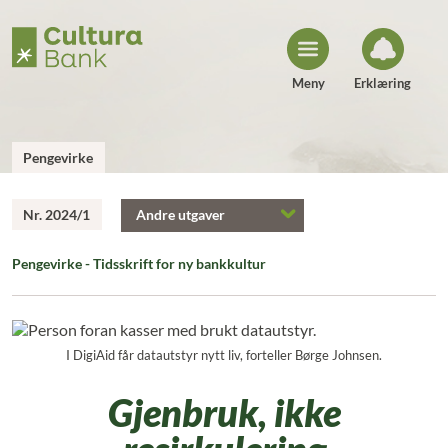
H
o
p
p
t
i
Meny
Erklæring
l
i
n
n
h
Pengevirke
o
l
d
Nr. 2024/1
Andre utgaver
Pengevirke - Tidsskrift for ny bankkultur
I DigiAid får datautstyr nytt liv, forteller Børge Johnsen.
Gjenbruk, ikke