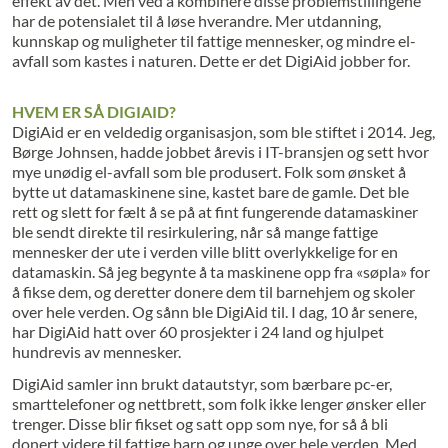
effekt av det. Men ved å kombinere disse problemstillingene
har de potensialet til å løse hverandre. Mer utdanning,
kunnskap og muligheter til fattige mennesker, og mindre el-
avfall som kastes i naturen. Dette er det DigiAid jobber for.
HVEM ER SÅ DIGIAID?
DigiAid er en veldedig organisasjon, som ble stiftet i 2014. Jeg,
Børge Johnsen, hadde jobbet årevis i IT-bransjen og sett hvor
mye unødig el-avfall som ble produsert. Folk som ønsket å
bytte ut datamaskinene sine, kastet bare de gamle. Det ble
rett og slett for fælt å se på at fint fungerende datamaskiner
ble sendt direkte til resirkulering, når så mange fattige
mennesker der ute i verden ville blitt overlykkelige for en
datamaskin. Så jeg begynte å ta maskinene opp fra «søpla» for
å fikse dem, og deretter donere dem til barnehjem og skoler
over hele verden. Og sånn ble DigiAid til. I dag, 10 år senere,
har DigiAid hatt over 60 prosjekter i 24 land og hjulpet
hundrevis av mennesker.
DigiAid samler inn brukt datautstyr, som bærbare pc-er,
smarttelefoner og nettbrett, som folk ikke lenger ønsker eller
trenger. Disse blir fikset og satt opp som nye, for så å bli
donert videre til fattige barn og unge over hele verden. Med