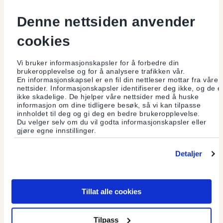
Fast spalte
Denne nettsiden anvender
Hartmut Rosa
cookies
De negative konsekvensene av ubegrenset vekst er blitt
Vi bruker informasjonskapsler for å forbedre din
tydeligere.
brukeropplevelse og for å analysere trafikken vår.
En informasjonskapsel er en fil din nettleser mottar fra våre
nettsider. Informasjonskapsler identifiserer deg ikke, og de e
ikke skadelige. De hjelper våre nettsider med å huske
Les mer
informasjon om dine tidligere besøk, så vi kan tilpasse
innholdet til deg og gi deg en bedre brukeropplevelse.
Du velger selv om du vil godta informasjonskapsler eller
gjøre egne innstillinger.
Detaljer
Tillat alle cookies
Tilpass