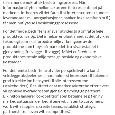
til en mer demokratisk beslutningsprosess. Når
informasjonsflyten mellom aktørene (interessentene) på
markedet forbedres vil det føre til at interessentene (kunder,
leverandører, miljøorganisasjoner, banker, lokalsamfunn m.fl.)
får mer innflytelse i beslutningsprosessene.
For det fjerde, bedriftens ansvar utvides til å omfatte hele
produktets livsløp. Det innebærer blant annet at det utvikles
teknologi som skal forbedre miljøvirkningene av de
produktene som tilbys på markedet, fra råvarestadiet til
gjenvinning (fra vugge-til-vugge). Målet er å redusere
produktenes totale miljømessige, sosiale og økonomiske
kostnader.
For det femte, bedriftene utvider perspektivet fra kun å
vektlegge aksjeeiernes (shareholders) interesser til i økende
grad å trekke inn hensynet til alle interessentene
(stakeholders). Resultatet er at markedsaktørene etter hvert
vil oppleve hverandre som gjensidig avhengige partnere.
Elkington lanserer ‘co-opetition’ som betegnelse på en ny
markedssituasjon der bedriftene vil: „listen to customers,
work with suppliers, create teams, establish strategic
partnerships – even with competitors.“