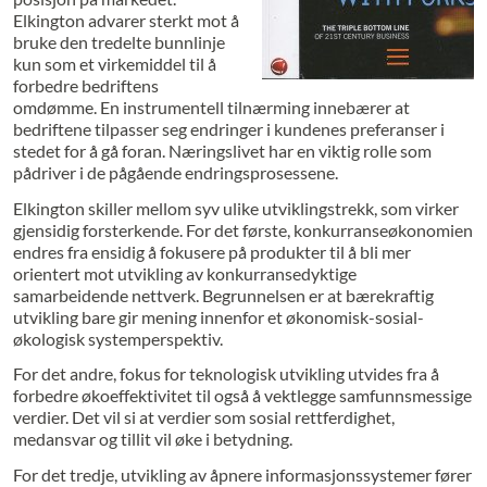
Elkington advarer sterkt mot å
bruke den tredelte bunnlinje
kun som et virkemiddel til å
forbedre bedriftens
omdømme. En instrumentell tilnærming innebærer at
bedriftene tilpasser seg endringer i kundenes preferanser i
stedet for å gå foran. Næringslivet har en viktig rolle som
pådriver i de pågående endringsprosessene.
Elkington skiller mellom syv ulike utviklingstrekk, som virker
gjensidig forsterkende. For det første, konkurranseøkonomien
endres fra ensidig å fokusere på produkter til å bli mer
orientert mot utvikling av konkurransedyktige
samarbeidende nettverk. Begrunnelsen er at bærekraftig
utvikling bare gir mening innenfor et økonomisk-sosial-
økologisk systemperspektiv.
For det andre, fokus for teknologisk utvikling utvides fra å
forbedre økoeffektivitet til også å vektlegge samfunnsmessige
verdier. Det vil si at verdier som sosial rettferdighet,
medansvar og tillit vil øke i betydning.
For det tredje, utvikling av åpnere informasjonssystemer fører