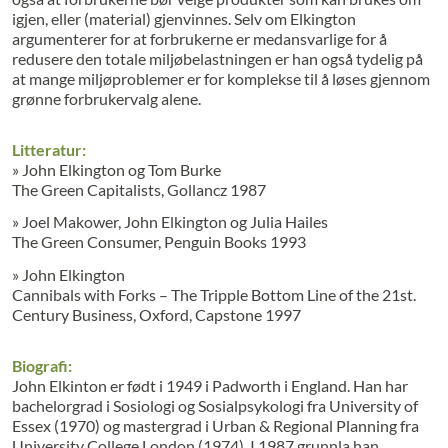
igjen, eller (material) gjenvinnes. Selv om Elkington
argumenterer for at forbrukerne er medansvarlige for å
redusere den totale miljøbelastningen er han også tydelig på
at mange miljøproblemer er for komplekse til å løses gjennom
grønne forbrukervalg alene.
Litteratur:
» John Elkington og Tom Burke
The Green Capitalists, Gollancz 1987
» Joel Makower, John Elkington og Julia Hailes
The Green Consumer, Penguin Books 1993
» John Elkington
Cannibals with Forks – The Tripple Bottom Line of the 21st.
Century Business, Oxford, Capstone 1997
Biografi:
John Elkinton er født i 1949 i Padworth i England. Han har
bachelorgrad i Sosiologi og Sosialpsykologi fra University of
Essex (1970) og mastergrad i Urban & Regional Planning fra
University College London (1974). I 1987 grunnla han