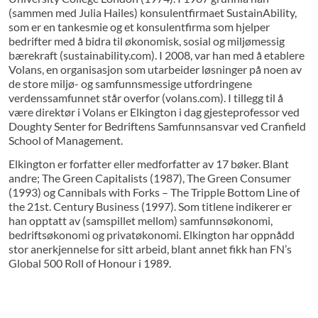
(sammen med Julia Hailes) konsulentfirmaet SustainAbility,
som er en tankesmie og et konsulentfirma som hjelper
bedrifter med å bidra til økonomisk, sosial og miljømessig
bærekraft (sustainability.com). I 2008, var han med å etablere
Volans, en organisasjon som utarbeider løsninger på noen av
de store miljø- og samfunnsmessige utfordringene
verdenssamfunnet står overfor (volans.com). I tillegg til å
være direktør i Volans er Elkington i dag gjesteprofessor ved
Doughty Senter for Bedriftens Samfunnsansvar ved Cranfield
School of Management.
Elkington er forfatter eller medforfatter av 17 bøker. Blant
andre; The Green Capitalists (1987), The Green Consumer
(1993) og Cannibals with Forks – The Tripple Bottom Line of
the 21st. Century Business (1997). Som titlene indikerer er
han opptatt av (samspillet mellom) samfunnsøkonomi,
bedriftsøkonomi og privatøkonomi. Elkington har oppnådd
stor anerkjennelse for sitt arbeid, blant annet fikk han FN’s
Global 500 Roll of Honour i 1989.