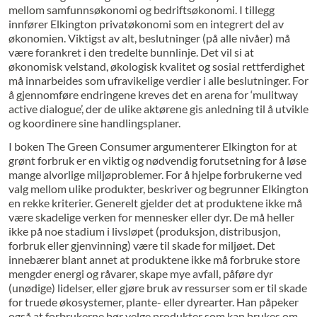
mellom samfunnsøkonomi og bedriftsøkonomi. I tillegg
innfører Elkington privatøkonomi som en integrert del av
økonomien. Viktigst av alt, beslutninger (på alle nivåer) må
være forankret i den tredelte bunnlinje. Det vil si at
økonomisk velstand, økologisk kvalitet og sosial rettferdighet
må innarbeides som ufravikelige verdier i alle beslutninger. For
å gjennomføre endringene kreves det en arena for ‘mulitway
active dialogue’, der de ulike aktørene gis anledning til å utvikle
og koordinere sine handlingsplaner.
I boken The Green Consumer argumenterer Elkington for at
grønt forbruk er en viktig og nødvendig forutsetning for å løse
mange alvorlige miljøproblemer. For å hjelpe forbrukerne ved
valg mellom ulike produkter, beskriver og begrunner Elkington
en rekke kriterier. Generelt gjelder det at produktene ikke må
være skadelige verken for mennesker eller dyr. De må heller
ikke på noe stadium i livsløpet (produksjon, distribusjon,
forbruk eller gjenvinning) være til skade for miljøet. Det
innebærer blant annet at produktene ikke må forbruke store
mengder energi og råvarer, skape mye avfall, påføre dyr
(unødige) lidelser, eller gjøre bruk av ressurser som er til skade
for truede økosystemer, plante- eller dyrearter. Han påpeker
også at forbrukerne bør velge produkter som kan brukes om