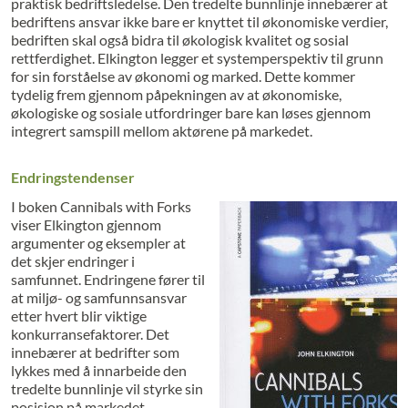
praktisk bedriftsledelse. Den tredelte bunnlinje innebærer at
bedriftens ansvar ikke bare er knyttet til økonomiske verdier,
bedriften skal også bidra til økologisk kvalitet og sosial
rettferdighet. Elkington legger et systemperspektiv til grunn
for sin forståelse av økonomi og marked. Dette kommer
tydelig frem gjennom påpekningen av at økonomiske,
økologiske og sosiale utfordringer bare kan løses gjennom
integrert samspill mellom aktørene på markedet.
Endringstendenser
I boken Cannibals with Forks
viser Elkington gjennom
argumenter og eksempler at
det skjer endringer i
samfunnet. Endringene fører til
at miljø- og samfunnsansvar
etter hvert blir viktige
konkurransefaktorer. Det
innebærer at bedrifter som
lykkes med å innarbeide den
tredelte bunnlinje vil styrke sin
posisjon på markedet.