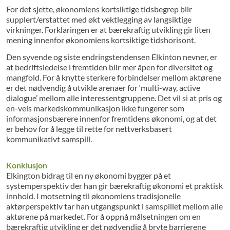
For det sjette, økonomiens kortsiktige tidsbegrep blir
supplert/erstattet med økt vektlegging av langsiktige
virkninger. Forklaringen er at bærekraftig utvikling gir liten
mening innenfor økonomiens kortsiktige tidshorisont.
Den syvende og siste endringstendensen Elkinton nevner, er
at bedriftsledelse i fremtiden blir mer åpen for diversitet og
mangfold. For å knytte sterkere forbindelser mellom aktørene
er det nødvendig å utvikle arenaer for ‘multi-way, active
dialogue’ mellom alle interessentgruppene. Det vil si at pris og
en-veis markedskommunikasjon ikke fungerer som
informasjonsbærere innenfor fremtidens økonomi, og at det
er behov for å legge til rette for nettverksbasert
kommunikativt samspill.
Konklusjon
Elkington bidrag til en ny økonomi bygger på et
systemperspektiv der han gir bærekraftig økonomi et praktisk
innhold. I motsetning til økonomiens tradisjonelle
aktørperspektiv tar han utgangspunkt i samspillet mellom alle
aktørene på markedet. For å oppnå målsetningen om en
bærekraftig utvikling er det nødvendig å bryte barrierene