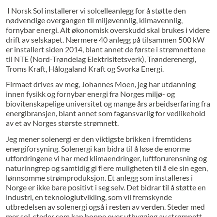
I Norsk Sol installerer vi solcelleanlegg for å støtte den
nødvendige overgangen til miljøvennlig, klimavennlig,
fornybar energi. Alt økonomisk overskudd skal brukes i videre
drift av selskapet. Nærmere 40 anlegg på tilsammen 500 kW
er installert siden 2014, blant annet de første i strømnettene
til NTE (Nord-Trøndelag Elektrisitetsverk), Trønderenergi,
Troms Kraft, Hålogaland Kraft og Svorka Energi.
Firmaet drives av meg, Johannes Moen, jeg har utdanning
innen fysikk og fornybar energi fra Norges miljø- og
biovitenskapelige universitet og mange års arbeidserfaring fra
energibransjen, blant annet som fagansvarlig for vedlikehold
av et av Norges største strømnett.
Jeg mener solenergi er den viktigste brikken i fremtidens
energiforsyning. Solenergi kan bidra til å løse de enorme
utfordringene vi har med klimaendringer, luftforurensning og
naturinngrep og samtidig gi flere muligheten til å eie sin egen,
lønnsomme strømproduksjon. Et anlegg som installeres i
Norge er ikke bare positivt i seg selv. Det bidrar til å støtte en
industri, en teknologiutvikling, som vil fremskynde
utbredelsen av solenergi også i resten av verden. Steder med
mer sol, steder som kan hoppe over utbygging av strømnett