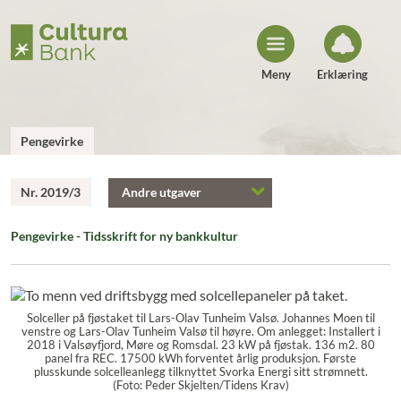
H
o
p
p
t
i
Meny
Erklæring
l
i
n
n
h
Pengevirke
o
l
d
Nr. 2019/3
Andre utgaver
Pengevirke - Tidsskrift for ny bankkultur
Solceller på fjøstaket til Lars-Olav Tunheim Valsø. Johannes Moen til
venstre og Lars-Olav Tunheim Valsø til høyre. Om anlegget: Installert i
2018 i Valsøyfjord, Møre og Romsdal. 23 kW på fjøstak. 136 m2. 80
panel fra REC. 17500 kWh forventet årlig produksjon. Første
plusskunde solcelleanlegg tilknyttet Svorka Energi sitt strømnett.
(Foto: Peder Skjelten/Tidens Krav)