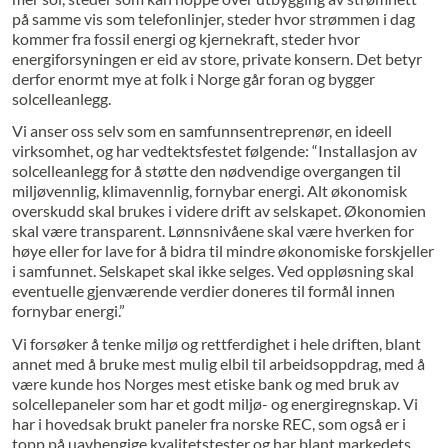
på samme vis som telefonlinjer, steder hvor strømmen i dag
kommer fra fossil energi og kjernekraft, steder hvor
energiforsyningen er eid av store, private konsern. Det betyr
derfor enormt mye at folk i Norge går foran og bygger
solcelleanlegg.
Vi anser oss selv som en samfunnsentreprenør, en ideell
virksomhet, og har vedtektsfestet følgende: “Installasjon av
solcelleanlegg for å støtte den nødvendige overgangen til
miljøvennlig, klimavennlig, fornybar energi. Alt økonomisk
overskudd skal brukes i videre drift av selskapet. Økonomien
skal være transparent. Lønnsnivåene skal være hverken for
høye eller for lave for å bidra til mindre økonomiske forskjeller
i samfunnet. Selskapet skal ikke selges. Ved oppløsning skal
eventuelle gjenværende verdier doneres til formål innen
fornybar energi.”
Vi forsøker å tenke miljø og rettferdighet i hele driften, blant
annet med å bruke mest mulig elbil til arbeidsoppdrag, med å
være kunde hos Norges mest etiske bank og med bruk av
solcellepaneler som har et godt miljø- og energiregnskap. Vi
har i hovedsak brukt paneler fra norske REC, som også er i
topp på uavhengige kvalitetstester og har blant markedets