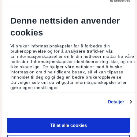
Denne nettsiden anvender
Solcelleanlegg på Skarpsno Gård
cookies
Skarpsno Gård ligger i Kvæfjord i Troms. Dette er en liten
Vi bruker informasjonskapsler for å forbedre din
gård, og vi har sauer, litt potet og litt bringebær. Vi har lenge
brukeropplevelse og for å analysere trafikken vår.
hatt et bevisst forhold til naturen og miljøet.
En informasjonskapsel er en fil din nettleser mottar fra våre
nettsider. Informasjonskapsler identifiserer deg ikke, og de e
ikke skadelige. De hjelper våre nettsider med å huske
Les mer
informasjon om dine tidligere besøk, så vi kan tilpasse
innholdet til deg og gi deg en bedre brukeropplevelse.
Du velger selv om du vil godta informasjonskapsler eller
gjøre egne innstillinger.
Detaljer
Tillat alle cookies