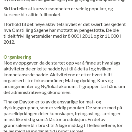
Siri forteller at kursvirksomheten er veldig populær, og
kursene blir alltid fullbooket.
I forhold til det høye aktivitetsnivået er det svært beskjedent
hva Omstilling Sagene har mottatt av pengestøtte. De ble
tildelt frivillighetsmidler med kr 8 000 i 2011 og kr 11 000 i
2012.
Organisering
Noe av oppgaven da de startet opp var å finne ut hva slags
aktiviteter de enkelte hadde lyst til å delta i og hvilken
kompetanse de hadde. Aktivitetene er etter hvert blitt
organisert i tre fokusområder; Mat og dyrking, Kurs og
arrangementer og Ny/lokal økonomi. T-gruppen tar hånd om
det administrative og økonomien.
Tina og Dayton er to av de ansvarlige for mat- og
dyrkingsgruppen, som er veldig populær. De som er med på
parselldyrkingen deler kunnskaper, frø og avling. Læring er
minst like viktig som å få stor produksjon. En del av
grønnsakene blir brukt til å lage middag til fellesmøtene, for
felles middag inngår alltid i programmet.