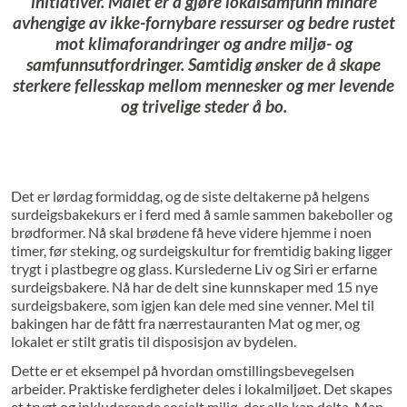
initiativer. Målet er å gjøre lokalsamfunn mindre
avhengige av ikke-fornybare ressurser og bedre rustet
mot klimaforandringer og andre miljø- og
samfunnsutfordringer. Samtidig ønsker de å skape
sterkere fellesskap mellom mennesker og mer levende
og trivelige steder å bo.
Det er lørdag formiddag, og de siste deltakerne på helgens
surdeigsbakekurs er i ferd med å samle sammen bakeboller og
brødformer. Nå skal brødene få heve videre hjemme i noen
timer, før steking, og surdeigskultur for fremtidig baking ligger
trygt i plastbegre og glass. Kurslederne Liv og Siri er erfarne
surdeigsbakere. Nå har de delt sine kunnskaper med 15 nye
surdeigsbakere, som igjen kan dele med sine venner. Mel til
bakingen har de fått fra nærrestauranten Mat og mer, og
lokalet er stilt gratis til disposisjon av bydelen.
Dette er et eksempel på hvordan omstillingsbevegelsen
arbeider. Praktiske ferdigheter deles i lokalmiljøet. Det skapes
et trygt og inkluderende sosialt miljø, der alle kan delta. Man