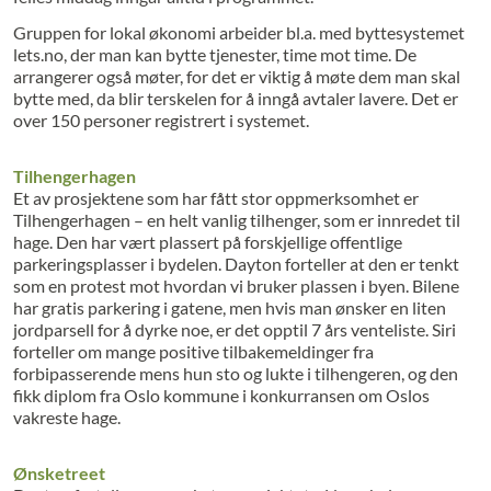
Gruppen for lokal økonomi arbeider bl.a. med byttesystemet
lets.no, der man kan bytte tjenester, time mot time. De
arrangerer også møter, for det er viktig å møte dem man skal
bytte med, da blir terskelen for å inngå avtaler lavere. Det er
over 150 personer registrert i systemet.
Tilhengerhagen
Et av prosjektene som har fått stor oppmerksomhet er
Tilhengerhagen – en helt vanlig tilhenger, som er innredet til
hage. Den har vært plassert på forskjellige offentlige
parkeringsplasser i bydelen. Dayton forteller at den er tenkt
som en protest mot hvordan vi bruker plassen i byen. Bilene
har gratis parkering i gatene, men hvis man ønsker en liten
jordparsell for å dyrke noe, er det opptil 7 års venteliste. Siri
forteller om mange positive tilbakemeldinger fra
forbipasserende mens hun sto og lukte i tilhengeren, og den
fikk diplom fra Oslo kommune i konkurransen om Oslos
vakreste hage.
Ønsketreet