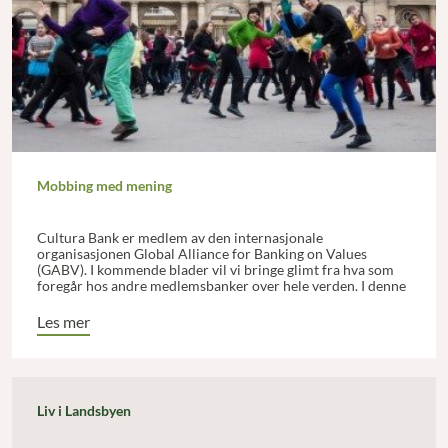
Mobbing med mening
Cultura Bank er medlem av den internasjonale
organisasjonen Global Alliance for Banking on Values
(GABV). I kommende blader vil vi bringe glimt fra hva som
foregår hos andre medlemsbanker over hele verden. I denne
artikkelen kan du lese om et av medlemmene i GABV, den
kanadiske banken Vancitiy, som har startet en kampanje for
Les mer
å støtte en lokal bedrift med gode sosiale eller miljømessige
kvaliteter.
Liv i Landsbyen