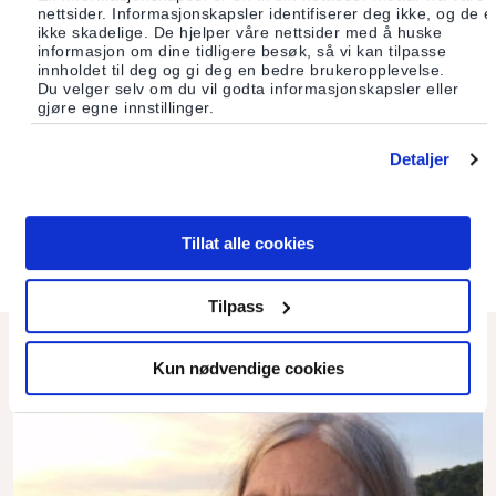
nettsider. Informasjonskapsler identifiserer deg ikke, og de e
reise på omstillingskurs i England.
ikke skadelige. De hjelper våre nettsider med å huske
informasjon om dine tidligere besøk, så vi kan tilpasse
Omstilling Sagene vil gjerne hjelpe andre som ønsker å starte
innholdet til deg og gi deg en bedre brukeropplevelse.
en omstillingsgruppe i sitt lokalmiljø og kan også komme på
Du velger selv om du vil godta informasjonskapsler eller
besøk og holde foredrag, hvis det er i nærheten av Oslo.
gjøre egne innstillinger.
Aktiviteter og kurs på Sagene er åpne for alle, men det beste er
om folk starter opp sitt eget initiativ i sitt eget nærmiljø.
Detaljer
Følg med
Omstilling Sagene på Facebook
eller meld deg på e-
postlisten, ved å sende en mail til
omstillingsagene@gmail.com.
Tillat alle cookies
Tilpass
Les også
Kun nødvendige cookies