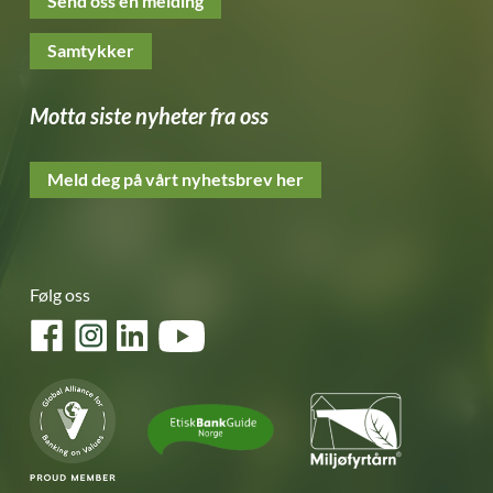
Send oss en melding
Samtykker
Motta siste nyheter fra oss
Meld deg på vårt nyhetsbrev her
Følg oss
Facebook
Instagram
LinkedIn
YouTube