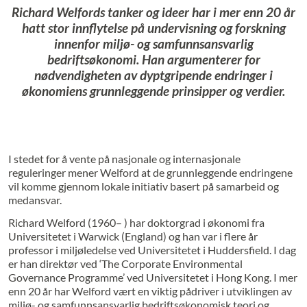
Richard Welfords tanker og ideer har i mer enn 20 år
hatt stor innflytelse på undervisning og forskning
innenfor miljø- og samfunnsansvarlig
bedriftsøkonomi. Han argumenterer for
nødvendigheten av dyptgripende endringer i
økonomiens grunnleggende prinsipper og verdier.
I stedet for å vente på nasjonale og internasjonale
reguleringer mener Welford at de grunnleggende endringene
vil komme gjennom lokale initiativ basert på samarbeid og
medansvar.
Richard Welford (1960– ) har doktorgrad i økonomi fra
Universitetet i Warwick (England) og han var i flere år
professor i miljøledelse ved Universitetet i Huddersfield. I dag
er han direktør ved ‘The Corporate Environmental
Governance Programme’ ved Universitetet i Hong Kong. I mer
enn 20 år har Welford vært en viktig pådriver i utviklingen av
miljø- og samfunnsansvarlig bedriftsøkonomisk teori og