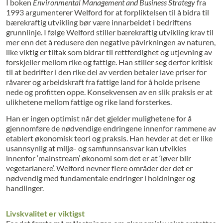
I boken
Environmental Management and Business Strategy
fra
1993 argumenterer Welford for at forpliktelsen til å bidra til
bærekraftig utvikling bør være innarbeidet i bedriftens
grunnlinje. I følge Welford stiller bærekraftig utvikling krav til
mer enn det å redusere den negative påvirkningen av naturen,
like viktig er tiltak som bidrar til rettferdighet og utjevning av
forskjeller mellom rike og fattige. Han stiller seg derfor kritisk
til at bedrifter i den rike del av verden betaler lave priser for
råvarer og arbeidskraft fra fattige land for å holde prisene
nede og profitten oppe. Konsekvensen av en slik praksis er at
ulikhetene mellom fattige og rike land forsterkes.
Han er ingen optimist når det gjelder mulighetene for å
gjennomføre de nødvendige endringene innenfor rammene av
etablert økonomisk teori og praksis. Han hevder at det er like
usannsynlig at miljø- og samfunnsansvar kan utvikles
innenfor ‘mainstream’ økonomi som det er at ‘løver blir
vegetarianere’. Welford nevner flere områder der det er
nødvendig med fundamentale endringer i holdninger og
handlinger.
Livskvalitet er viktigst