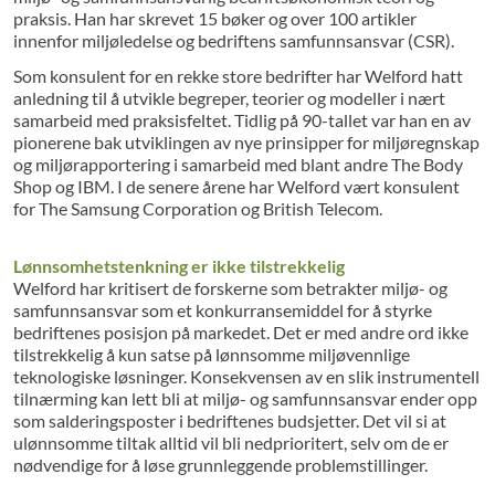
praksis. Han har skrevet 15 bøker og over 100 artikler
innenfor miljøledelse og bedriftens samfunnsansvar (CSR).
Som konsulent for en rekke store bedrifter har Welford hatt
anledning til å utvikle begreper, teorier og modeller i nært
samarbeid med praksisfeltet. Tidlig på 90-tallet var han en av
pionerene bak utviklingen av nye prinsipper for miljøregnskap
og miljørapportering i samarbeid med blant andre The Body
Shop og IBM. I de senere årene har Welford vært konsulent
for The Samsung Corporation og British Telecom.
Lønnsomhetstenkning er ikke tilstrekkelig
Welford har kritisert de forskerne som betrakter miljø- og
samfunnsansvar som et konkurransemiddel for å styrke
bedriftenes posisjon på markedet. Det er med andre ord ikke
tilstrekkelig å kun satse på lønnsomme miljøvennlige
teknologiske løsninger. Konsekvensen av en slik instrumentell
tilnærming kan lett bli at miljø- og samfunnsansvar ender opp
som salderingsposter i bedriftenes budsjetter. Det vil si at
ulønnsomme tiltak alltid vil bli nedprioritert, selv om de er
nødvendige for å løse grunnleggende problemstillinger.