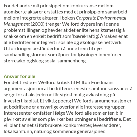
For det andre må prinsippet om konkurranse mellom
atomiserte aktører erstattes med et prinsipp om samarbeid
mellom integrerte aktører. I boken
Corporate Environmental
Management
(2000) trenger Welford dypere inn i denne
problemstillingen og hevder at det er lite hensiktsmessig å
snakke om en enkelt bedrift som ‘bærekraftig’. Årsaken er at
alle bedrifter er integrert i sosiale og økologiske nettverk.
Utfordringen består derfor i å finne frem til nye
samhandlingsformer som åpner for løsninger innenfor en
større økologisk og sosial sammenheng.
Ansvar for alle
For det tredje er Welford kritisk til Milton Friedmans
argumentasjon om at bedriftenes eneste samfunnsansvar er å
sørge for at aksjeeierne får størst mulig avkastning på
investert kapital. Et viktig poeng i Welfords argumentasjon er
at bedriftene er ansvarlige overfor alle interessentgrupper.
Interessenter omfatter i følge Welford alle som enten blir
påvirket av eller som påvirker beslutningene i bedriftene. Det
vil blant annet si forbrukere, konkurrenter, leverandører,
lokalsamfunn, natur og kommende generasjoner.