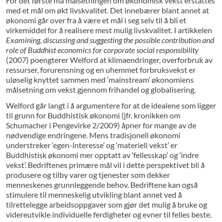
For det første må målsetningen om økonomisk vekst erstattes
med et mål om økt livskvalitet. Det innebærer blant annet at
økonomi går over fra å være et mål i seg selv til å bli et
virkemiddel for å realisere mest mulig livskvalitet. I artikkelen
Examining, discussing and suggesting the possible contribution and
role of Buddhist economics for corporate social responsibility
(2007) poengterer Welford at klimaendringer, overforbruk av
ressurser, forurensning og en uhemmet forbruksvekst er
uløselig knyttet sammen med ‘mainstream’ økonomiens
målsetning om vekst gjennom frihandel og globalisering.
Welford går langt i å argumentere for at de idealene som ligger
til grunn for Buddhistisk økonomi (jfr. kronikken om
Schumacher i Pengevirke 2/2009) åpner for mange av de
nødvendige endringene. Mens tradisjonell økonomi
understreker ‘egen-interesse’ og ‘materiell vekst’ er
Buddhistisk økonomi mer opptatt av ‘fellesskap’ og ‘indre
vekst’. Bedriftenes primære mål vil i dette perspektivet bli å
produsere og tilby varer og tjenester som dekker
menneskenes grunnleggende behov. Bedriftene kan også
stimulere til menneskelig utvikling blant annet ved å
tilrettelegge arbeidsoppgaver som gjør det mulig å bruke og
videreutvikle individuelle ferdigheter og evner til felles beste.