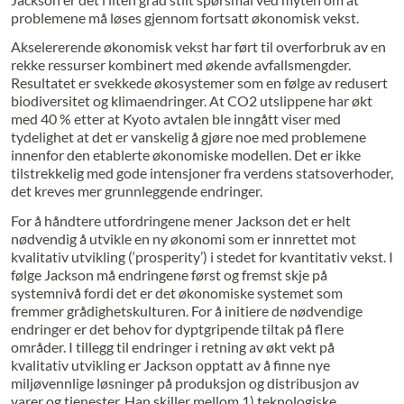
problemene må løses gjennom fortsatt økonomisk vekst.
Akselererende økonomisk vekst har ført til overforbruk av en
rekke ressurser kombinert med økende avfallsmengder.
Resultatet er svekkede økosystemer som en følge av redusert
biodiversitet og klimaendringer. At CO2 utslippene har økt
med 40 % etter at Kyoto avtalen ble inngått viser med
tydelighet at det er vanskelig å gjøre noe med problemene
innenfor den etablerte økonomiske modellen. Det er ikke
tilstrekkelig med gode intensjoner fra verdens statsoverhoder,
det kreves mer grunnleggende endringer.
For å håndtere utfordringene mener Jackson det er helt
nødvendig å utvikle en ny økonomi som er innrettet mot
kvalitativ utvikling (‘prosperity’) i stedet for kvantitativ vekst. I
følge Jackson må endringene først og fremst skje på
systemnivå fordi det er det økonomiske systemet som
fremmer grådighetskulturen. For å initiere de nødvendige
endringer er det behov for dyptgripende tiltak på flere
områder. I tillegg til endringer i retning av økt vekt på
kvalitativ utvikling er Jackson opptatt av å finne nye
miljøvennlige løsninger på produksjon og distribusjon av
varer og tjenester. Han skiller mellom 1) teknologiske