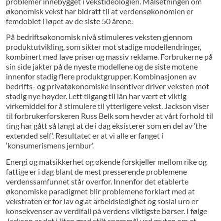
problemer innebygget i vekstideologien. Målsetningen om
økonomisk vekst har bidratt til at verdensøkonomien er
femdoblet i løpet av de siste 50 årene.
På bedriftsøkonomisk nivå stimuleres veksten gjennom
produktutvikling, som sikter mot stadige modellendringer,
kombinert med lave priser og massiv reklame. Forbrukerne på
sin side jakter på de nyeste modellene og de siste motene
innenfor stadig flere produktgrupper. Kombinasjonen av
bedrifts- og privatøkonomiske insentiver driver veksten mot
stadig nye høyder. Lett tilgang til lån har vært et viktig
virkemiddel for å stimulere til ytterligere vekst. Jackson viser
til forbrukerforskeren Russ Belk som hevder at vårt forhold til
ting har gått så langt at de i dag eksisterer som en del av ‘the
extended self’. Resultatet er at vi alle er fanget i
‘konsumerismens jernbur’.
Energi og matsikkerhet og økende forskjeller mellom rike og
fattige er i dag blant de mest presserende problemene
verdenssamfunnet står overfor. Innenfor det etablerte
økonomiske paradigmet blir problemene forklart med at
vekstraten er for lav og at arbeidsledighet og sosial uro er
konsekvenser av verdifall på verdens viktigste børser. I følge
Jackson er det i liten grad stilt spørsmål ved myten om at