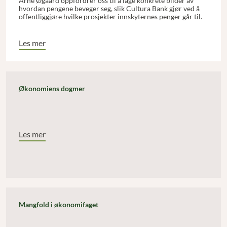
Arne Øgaard oppfordrer oss til å lage konkrete bilder av
hvordan pengene beveger seg, slik Cultura Bank gjør ved å
offentliggjøre hvilke prosjekter innskyternes penger går til.
Les mer
Økonomiens dogmer
Les mer
Mangfold i økonomifaget