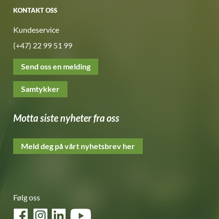
KONTAKT OSS
Kundeservice
(+47) 22 99 51 99
Send oss en melding
Samtykker
Motta siste nyheter fra oss
Meld deg på vårt nyhetsbrev her
Følg oss
Facebook
Instagram
LinkedIn
YouTube