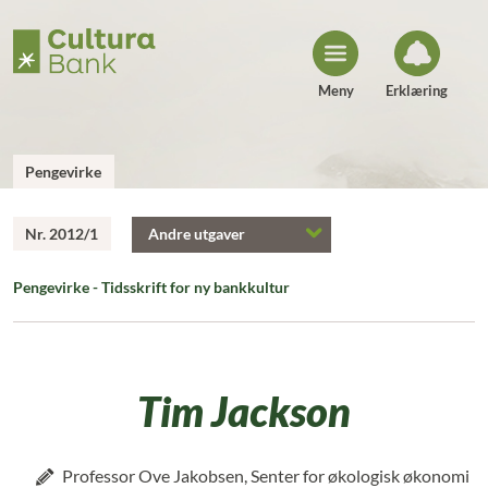
H
o
p
p
t
i
Meny
Erklæring
l
i
n
n
h
Pengevirke
o
l
d
Nr. 2012/1
Andre utgaver
Pengevirke - Tidsskrift for ny bankkultur
Tim Jackson
Professor Ove Jakobsen, Senter for økologisk økonomi