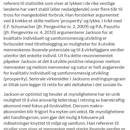
referere til statistikk som viser at lykken i de rike vestlige
landene har vært stabil (eller nedadgående) over flere tiår til
tross for mangedoblet forbruk. Han forsterker argumentet
ved å trekke et skille mellom ‘prosperity’ og lykke. I tråd med
E.F. Schumacher (jfr. Pengevirke nr. 2, 2009) og P.A. Payutto
(jfr. Pengevirke nr. 4, 2010) argumenterer Jackson for at
kvalitativ individuell og samfunnsmessig utvikling er
forbundet med tilrettelegging av muligheter for å utvikle
menneskenes iboende potensiale og til å virkeliggjøre verdier
utenfor det enkelte individ. Ut fra dette resonnementet
påpeker Jackson at det å utvikle positive relasjoner mellom
mennesker og mellom mennesker og natur er helt avgjørende
for kvalitativ individuell og samfunnsmessig utvikling
(prosperity). Sentrale virkemidler i Jacksons endringsprogram
er tiltak som legger til rette for økt deltakelse i det sosiale liv.
Jackson er optimist og hevder at myndighetene har en unik
mulighet til å vise ansvarlig lederskap i retning av bærekraftig
økonomi med fokus på livskvalitet. Dersom makro-
økonomien blir frigjort fra myten om vekst, får myndighetene
økt handlingsrom, som gjør det mulig å fokusere på
målsetninger knyttet til miljø og samfunn. Han refererer til
studier som viser at mennesker med sterke iboende verdier er