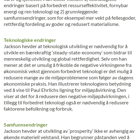
endringer basert på forbedret ressurseffektivitet, fornybar
energi og ren teknologi og 2) grunnleggende
samfunnsendringer, som for eksempel mer vekt på fellesgoder,
rettferdig fordeling av goder og redusert materialisme.
Teknologiske endringer
Jackson hevder at teknologisk utvikling er nødvendig for å
utvikle en bærekraftig ‘steady-state-economy’ som bidrar til
menneskelig utvikling og global rettferdighet. Selv om han
mener at det er umulig å frikoble de negative virkningene fra
økonomisk vekst gjennom forbedret teknologi er det mulig å
redusere mange av de miljøproblemene som følger av dagens
økonomiske praksis. Han illustrerer teknologiens betydning
ved å vise til Paul Ehrlichs ligning for miljøpåvirkning. Den
viser at det for å redusere den negative miljøpåvirkningen, i
tillegg til forbedret teknologi også er nødvendig å redusere
faktorene befolkning og forbruk.
Samfunnsendringer
Jackson hevder at utvikling av ‘prosperity’ ikke er avhengig av
økende materiell velstand. Han begrunner påstanden ved å