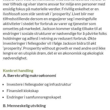
mer tilfreds og viser større ansvar for miljø enn personer med
ensidig fokus på materielle verdier. Frivillig enkelhet er en
livsfilosofi som står sentralt i ‘prosperity’. Livet blir mer
tilfredsstillende dersom en engasjerer seg i meningsfulle
aktiviteter i stedet for forbruk av varer og tjenester som
omsettes på markedet. Jackson kommer stadig tilbake til at
endringer i sosiale strukturer er nødvendige for å påvirke folks
holdninger og adferd i retning av redusert forbruk. Økte
investeringer i fellesgoder vil i følge Jackson bidra til økt
‘prosperity’. Prosperity without growth er med andre ord ikke
lengre er en utopisk drøm, det er en økonomisk og økologisk
nødvendighet.
Konkret handling
A. Bærekraftig makroøkonomi
Investere i fellesgoder og infrastruktur
Finansiell klokskap
Endringer i samfunnsregnskapet
B. Menneskelig utvikling