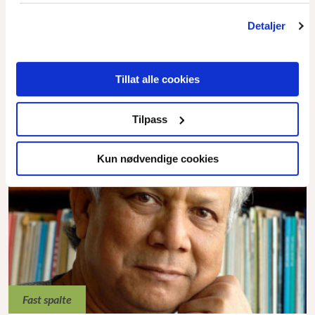
De negative konsekvensene av ubegrenset vekst er blitt
Detaljer
tydeligere.
Les mer
Tillat alle cookies
Tilpass
Kun nødvendige cookies
Fast spalte