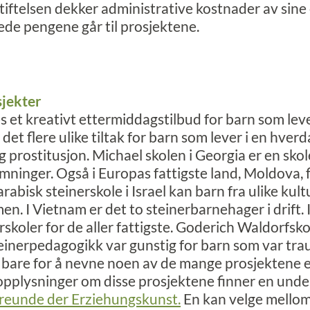
tiftelsen dekker administrative kostnader av sine 
lede pengene går til prosjektene.
jekter
es et kreativt ettermiddagstilbud for barn som lev
r det flere ulike tiltak for barn som lever i en hverd
og prostitusjon. Michael skolen i Georgia er en sko
emninger. Også i Europas fattigste land, Moldova, 
arabisk steinerskole i Israel kan barn fra ulike kult
n. I Vietnam er det to steinerbarnehager i drift. I
rskoler for de aller fattigste. Goderich Waldorfsko
 steinerpedagogikk var gunstig for barn som var t
 bare for å nevne noen av de mange prosjektene e
e opplysninger om disse prosjektene finner en u
Freunde der Erziehungskunst.
En kan velge mellom