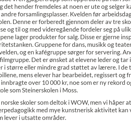
g det hender fremdeles at noen er ute og selger k
r andre forsamlingsplasser. Kvelden før arbeidsdag
olen. Denne er forberedt gjennom deler av tre sk
sse og til og med videregående fordeler seg på uli
ppene lager produkter for salg. Disse er gjerne ins
daritetstanken. Gruppene for dans, musikk og teate
kvelden, og en kafégruppe sørger for servering. And
ilmgruppe. Det er ønsket at elevene leder og tar ini
 i større eller mindre grad støttet av lærere. I de 
pillene, mens elever har bearbeidet, regissert og 
 innbragte over 10 000 kr, noe som er ny rekord o
skole som Steinerskolen i Moss.
 5 norske skoler som deltok i WOW, men vi håper at 
nerpedagogikk med mye kunstnerisk aktivitet kan 
m lever i utsatte områder.