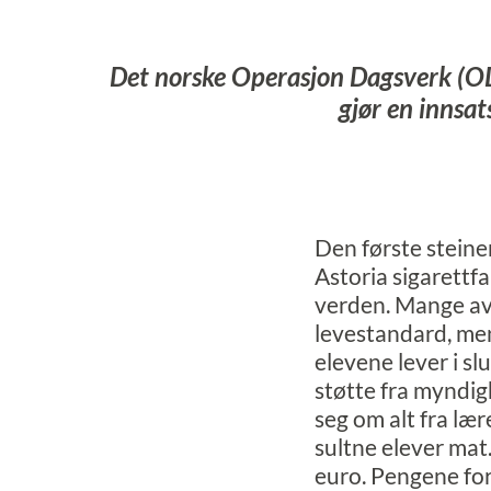
Det norske Operasjon Dagsverk (OD)
gjør en innsat
Den første steine
Astoria sigarettf
verden. Mange av s
levestandard, men
elevene lever i sl
støtte fra myndig
seg om alt fra lær
sultne elever mat.
euro. Pengene fo