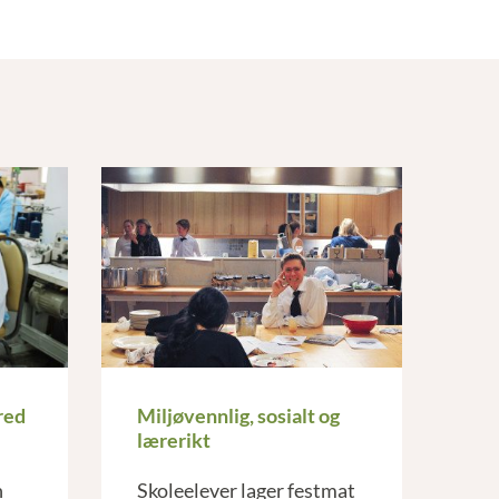
red
Miljøvennlig, sosialt og
lærerikt
n
Skoleelever lager festmat