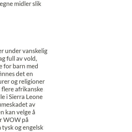
egne midler slik
er under vanskelig
ag full av vold,
le for barn med
finnes det en
urer og religioner
 flere afrikanske
le i Sierra Leone
raumeskadet av
n kan velge å
nder WOW på
 tysk og engelsk