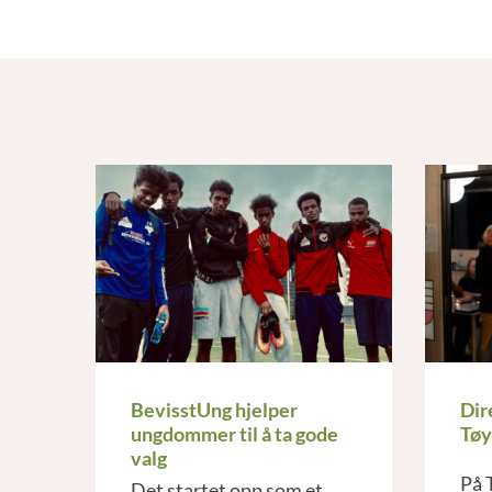
BevisstUng hjelper
Dir
ungdommer til å ta gode
Tø
valg
På 
Det startet opp som et