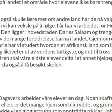
 på landet i et område hvor elevene ikke bare tren
 også skulle lære mer om andre land har de nå valgt
vi kan veksle på å følge. I år har vi arbeidet for
 Den ligger i hovedstaden Dar es Salaam og trenger
e av de mange foreldreløse barna i landet. Gjennom
orie har vi studert hvordan et afrikansk land som 
likevel er et av verdens fattigste, og det til tross 
våren skal våre eldste elever delta i et annet hjelpe
 da også å få besøkt skolen.
agsverk arbeider våre elever én dag. Noen skaffe
 ellers er det mange hjem som blir ryddet og grun
dde vi en gjøglertrupp som opptrådte på Karl Joha