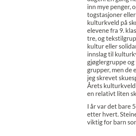
inn mye penger, o
togstasjoner elle
kulturkveld på sk
elevene fra 9. kla
tre, og tekstilgru
kultur eller soli
innslag til kultur
gjøglergruppe og f
grupper, men de er
jeg skrevet skues
Årets kulturkveld
en relativt liten 
I år var det bare
etter hvert. Stei
viktig for barn so