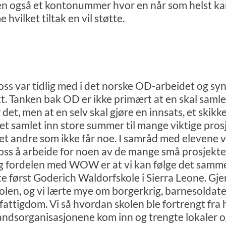
 en også et kontonummer hvor en når som helst ka
hvilket tiltak en vil støtte.
oss var tidlig med i det norske OD-arbeidet og syne
t. Tanken bak OD er ikke primært at en skal samle 
et, men at en selv skal gjøre en innsats, et skikk
 samlet inn store summer til mange viktige pros
et andre som ikke får noe. I samråd med elevene v
Moss å arbeide for noen av de mange små prosjekt
g fordelen med WOW er at vi kan følge det samme
lgte først Goderich Waldorfskole i Sierra Leone. 
kolen, og vi lærte mye om borgerkrig, barnesoldate
attigdom. Vi så hvordan skolen ble fortrengt fr
andsorganisasjonene kom inn og trengte lokaler 