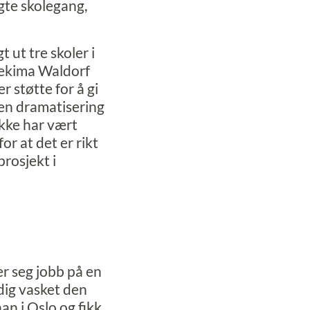
gte skolegang,
 ut tre skoler i
 Hekima Waldorf
 støtte for å gi
 en dramatisering
ikke har vært
for at det er rikt
prosjekt i
r seg jobb på en
dig vasket den
n i Oslo og fikk