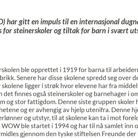
 har gitt en impuls til en internasjonal dugna
s for steinerskoler og tiltak for barn i svært u
rskolen ble opprettet i 1919 for barna til arbeide
abrikk. Senere har disse skolene spredd seg over d
kolene ligger i strøk hvor elevene har fra middels
 det finnes også steinerskoler og barnehager i o
um og stor fattigdom. Denne siste gruppen skoler h
hetene og er avhengig av hjelp utenifra. Denne hj
erlønner og utstyr, til at skolene kan ta i mot forel
 WOW ble startet i 1994 og har til nå samlet inn o
rmidles gjennom den tyske stiftelsen Freunde der