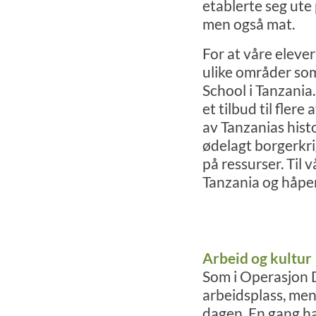
etablerte seg ute
men også mat.
For at våre elever
ulike områder som 
School i Tanzania.
et tilbud til fler
av Tanzanias hist
ødelagt borgerkrig 
på ressurser. Til 
Tanzania og håper
Arbeid og kultur
Som i Operasjon D
arbeidsplass, men
dagen. En gang ha