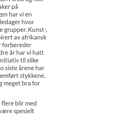
aker på
en har vi en
oledager hvor
ke grupper. Kunst-,
pirert av afrikansk
r forbereder
re år har vi hatt
tiativ til slike
to siste årene har
fremført stykkene.
g meget bra for
flere blir med
være spesielt