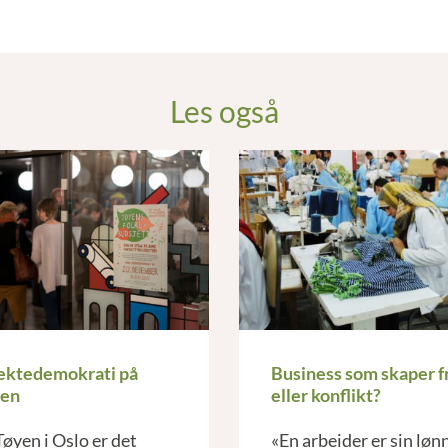
Les også
ektedemokrati på
Business som skaper f
yen
eller konflikt?
Tøyen i Oslo er det
«En arbeider er sin løn