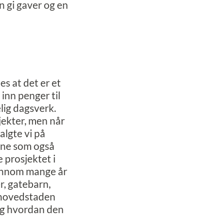
n gi gaver og en
s at det er et
inn penger til
elig dagsverk.
jekter, men når
algte vi på
ene som også
 prosjektet i
Gjennom mange år
r, gatebarn,
a hovedstaden
og hvordan den