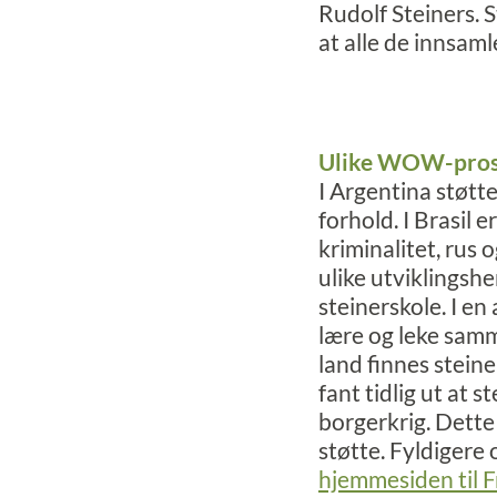
Rudolf Steiners. S
at alle de innsam
Ulike WOW-pros
I Argentina støtt
forhold. I Brasil e
kriminalitet, rus 
ulike utviklingsh
steinerskole. I en 
lære og leke samme
land finnes steine
fant tidlig ut at
borgerkrig. Dette
støtte. Fyldiger
hjemmesiden til 