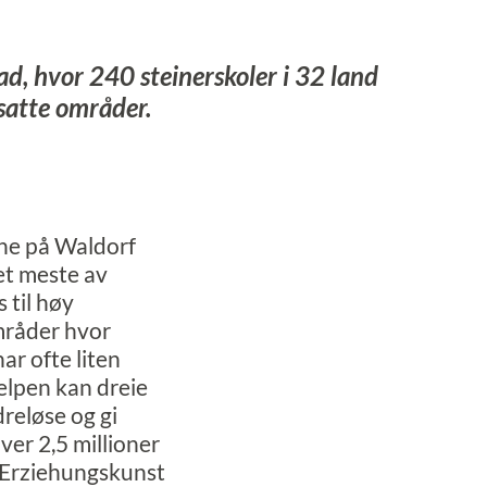
d, hvor 240 steinerskoler i 32 land
tsatte områder.
rne på Waldorf
et meste av
 til høy
mråder hvor
ar ofte liten
elpen kan dreie
dreløse og gi
ver 2,5 millioner
 Erziehungskunst