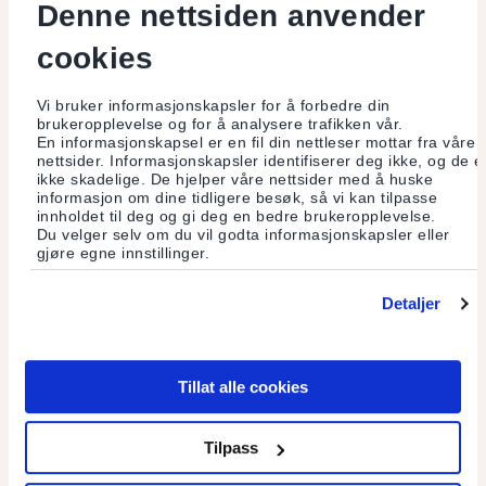
Denne nettsiden anvender
Bærekraftsmerka med felles forbrukarkampanje
cookies
Norske forbrukarar ønskjer bærekraftige produkt, men eit
Vi bruker informasjonskapsler for å forbedre din
fleirtal synst det er vanskeleg å vite kva produkt som er
brukeropplevelse og for å analysere trafikken vår.
bærekraftige. Kampanjen #handlehelt vil prøve å hjelpe deg!
En informasjonskapsel er en fil din nettleser mottar fra våre
nettsider. Informasjonskapsler identifiserer deg ikke, og de e
ikke skadelige. De hjelper våre nettsider med å huske
Les mer
informasjon om dine tidligere besøk, så vi kan tilpasse
innholdet til deg og gi deg en bedre brukeropplevelse.
Du velger selv om du vil godta informasjonskapsler eller
gjøre egne innstillinger.
Detaljer
Tillat alle cookies
Tilpass