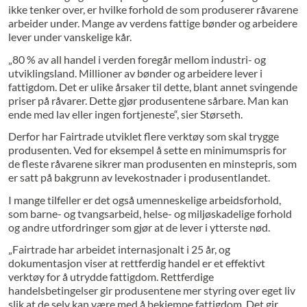
ikke tenker over, er hvilke forhold de som produserer råvarene
arbeider under. Mange av verdens fattige bønder og arbeidere
lever under vanskelige kår.
„80 % av all handel i verden foregår mellom industri- og
utviklingsland. Millioner av bønder og arbeidere lever i
fattigdom. Det er ulike årsaker til dette, blant annet svingende
priser på råvarer. Dette gjør produsentene sårbare. Man kan
ende med lav eller ingen fortjeneste“, sier Størseth.
Derfor har Fairtrade utviklet flere verktøy som skal trygge
produsenten. Ved for eksempel å sette en minimumspris for
de fleste råvarene sikrer man produsenten en minstepris, som
er satt på bakgrunn av levekostnader i produsentlandet.
I mange tilfeller er det også umenneskelige arbeidsforhold,
som barne- og tvangsarbeid, helse- og miljøskadelige forhold
og andre utfordringer som gjør at de lever i ytterste nød.
„Fairtrade har arbeidet internasjonalt i 25 år, og
dokumentasjon viser at rettferdig handel er et effektivt
verktøy for å utrydde fattigdom. Rettferdige
handelsbetingelser gir produsentene mer styring over eget liv
slik at de selv kan være med å bekjempe fattigdom. Det gir