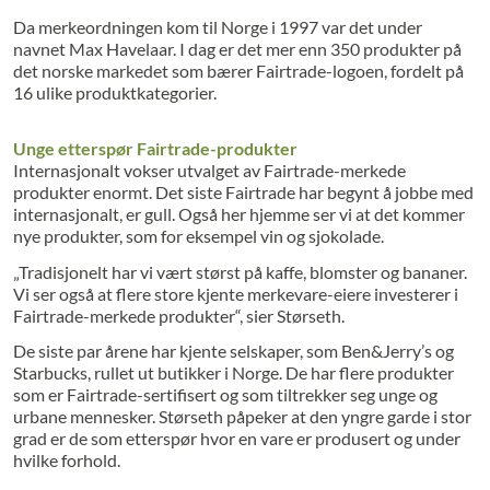
Da merkeordningen kom til Norge i 1997 var det under
navnet Max Havelaar. I dag er det mer enn 350 produkter på
det norske markedet som bærer Fairtrade-logoen, fordelt på
16 ulike produktkategorier.
Unge etterspør Fairtrade-produkter
Internasjonalt vokser utvalget av Fairtrade-merkede
produkter enormt. Det siste Fairtrade har begynt å jobbe med
internasjonalt, er gull. Også her hjemme ser vi at det kommer
nye produkter, som for eksempel vin og sjokolade.
„Tradisjonelt har vi vært størst på kaffe, blomster og bananer.
Vi ser også at flere store kjente merkevare-eiere investerer i
Fairtrade-merkede produkter“, sier Størseth.
De siste par årene har kjente selskaper, som Ben&Jerry’s og
Starbucks, rullet ut butikker i Norge. De har flere produkter
som er Fairtrade-sertifisert og som tiltrekker seg unge og
urbane mennesker. Størseth påpeker at den yngre garde i stor
grad er de som etterspør hvor en vare er produsert og under
hvilke forhold.