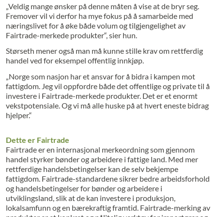
„Veldig mange ønsker på denne måten å vise at de bryr seg.
Fremover vil vi derfor ha mye fokus på å samarbeide med
næringslivet for å øke både volum og tilgjengelighet av
Fairtrade-merkede produkter“, sier hun.
Størseth mener også man må kunne stille krav om rettferdig
handel ved for eksempel offentlig innkjøp.
„Norge som nasjon har et ansvar for å bidra i kampen mot
fattigdom. Jeg vil oppfordre både det offentlige og private til å
investere i Fairtrade-merkede produkter. Det er et enormt
vekstpotensiale. Og vi må alle huske på at hvert eneste bidrag
hjelper.“
Dette er Fairtrade
Fairtrade er en internasjonal merkeordning som gjennom
handel styrker bønder og arbeidere i fattige land. Med mer
rettferdige handelsbetingelser kan de selv bekjempe
fattigdom. Fairtrade-standardene sikrer bedre arbeidsforhold
og handelsbetingelser for bønder og arbeidere i
utviklingsland, slik at de kan investere i produksjon,
lokalsamfunn og en bærekraftig framtid. Fairtrade-merking av