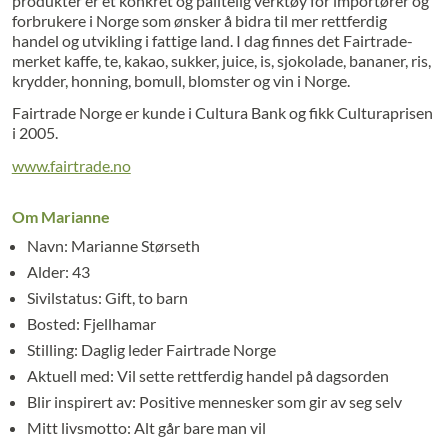
produkter er et konkret og pålitelig verktøy for importører og
forbrukere i Norge som ønsker å bidra til mer rettferdig
handel og utvikling i fattige land. I dag finnes det Fairtrade-
merket kaffe, te, kakao, sukker, juice, is, sjokolade, bananer, ris,
krydder, honning, bomull, blomster og vin i Norge.
Fairtrade Norge er kunde i Cultura Bank og fikk Culturaprisen
i 2005.
www.fairtrade.no
Om Marianne
Navn:
Marianne Størseth
Alder:
43
Sivilstatus:
Gift, to barn
Bosted:
Fjellhamar
Stilling:
Daglig leder Fairtrade Norge
Aktuell med:
Vil sette rettferdig handel på dagsorden
Blir inspirert av:
Positive mennesker som gir av seg selv
Mitt livsmotto: Alt går bare man vil