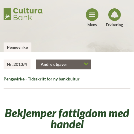
H
o
p
p
t
i
Meny
Erklæring
l
i
n
n
h
Pengevirke
o
l
d
Nr. 2013/4
Andre utgaver
Pengevirke - Tidsskrift for ny bankkultur
Bekjemper fattigdom med
handel