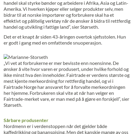
handel skal styrke bønder og arbeidere i Afrika, Asia og Latin-
Amerika. Vi hverken kjøper eller selger produkter selv, men
bidrar til at norske importører og forbrukere skal ha et
effektivt og pålitelig verktøy når de ønsker å bidra til rettferdig
handel og utvikling i fattige land“, sier Størseth.
Det er et knapt år siden 43-åringen overtok sjefsstolen. Hun
er godt i gang med en omfattende snuoperasjon.
„Vi vet at forbrukerne er mer bevisste enn noensinne. De
ønsker å vite hvor varen er produsert, under hvilke forhold og
ikke minst hva den inneholder. Fairtrade er verdens største og
mest kjente merkeordning for rettferdig handel, og vi i
Fairtrade Norge har ansvaret for å forvalte merkeordningen
her hjemme. Forbrukeren skal vite at når han velger en
Fairtrade-merket vare, er man med på å gjøre en forskjell“, sier
Størseth.
Sårbare produsenter
Nordmenn er i verdenstoppen når det gjelder både
kaffedrikking og bananspising. Men det kanskje mange av oss