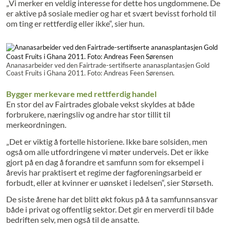
„Vi merker en veldig interesse for dette hos ungdommene. De
er aktive på sosiale medier og har et svært bevisst forhold til
om ting er rettferdig eller ikke“, sier hun.
Ananasarbeider ved den Fairtrade-sertifiserte ananasplantasjen Gold
Coast Fruits i Ghana 2011. Foto: Andreas Feen Sørensen.
Bygger merkevare med rettferdig handel
En stor del av Fairtrades globale vekst skyldes at både
forbrukere, næringsliv og andre har stor tillit til
merkeordningen.
„Det er viktig å fortelle historiene. Ikke bare solsiden, men
også om alle utfordringene vi møter underveis. Det er ikke
gjort på en dag å forandre et samfunn som for eksempel i
årevis har praktisert et regime der fagforeningsarbeid er
forbudt, eller at kvinner er uønsket i ledelsen“, sier Størseth.
De siste årene har det blitt økt fokus på å ta samfunnsansvar
både i privat og offentlig sektor. Det gir en merverdi til både
bedriften selv, men også til de ansatte.