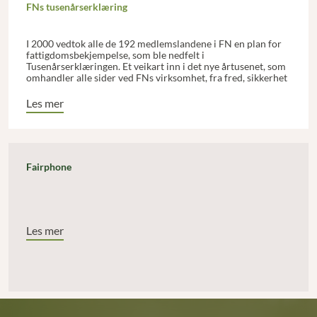
FNs tusenårserklæring
I 2000 vedtok alle de 192 medlemslandene i FN en plan for
fattigdomsbekjempelse, som ble nedfelt i
Tusenårserklæringen. Et veikart inn i det nye årtusenet, som
omhandler alle sider ved FNs virksomhet, fra fred, sikkerhet
og nedrustning, til fattigdom, menneskerettigheter, miljø og
rettferdig handel.
Les mer
Fairphone
Les mer